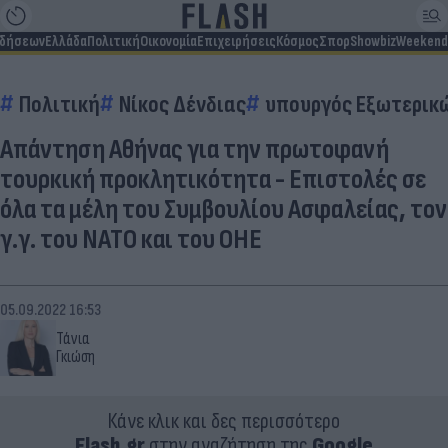
ιδήσεων
Ελλάδα
Πολιτική
Οικονομία
Επιχειρήσεις
Κόσμος
Σπορ
Showbiz
Weekend
Πολιτική
Νίκος Δένδιας
υπουργός Εξωτερικ
Απάντηση Αθήνας για την πρωτοφανή
τουρκική προκλητικότητα - Επιστολές σε
όλα τα μέλη του Συμβουλίου Ασφαλείας, τον
γ.γ. του ΝΑΤΟ και του ΟΗΕ
05.09.2022 16:53
Τάνια
Γκιώση
Κάνε κλικ και δες περισσότερο
Flash.gr
στην αναζήτηση της
Google