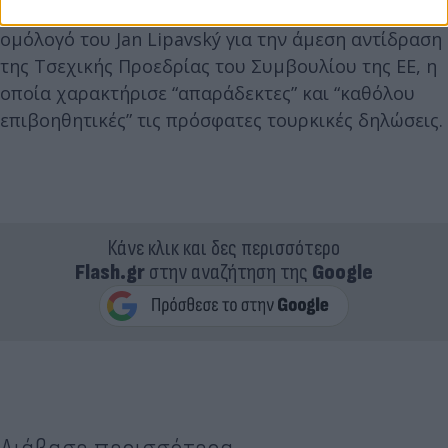
Ο Υπουργός Εξωτερικών ευχαρίστησε τον Τσέχο
ομόλογό του Jan Lipavský για την άμεση αντίδραση
της Τσεχικής Προεδρίας του Συμβουλίου της ΕΕ, η
οποία χαρακτήρισε “απαράδεκτες” και “καθόλου
επιβοηθητικές” τις πρόσφατες τουρκικές δηλώσεις.
Κάνε κλικ και δες περισσότερο
Flash.gr
στην αναζήτηση της
Google