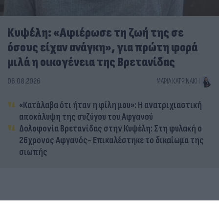
Κυψέλη: «Αφιέρωσε τη ζωή της σε
όσους είχαν ανάγκη», για πρώτη φορά
μιλά η οικογένεια της Βρετανίδας
06.08.2026
ΜΑΡΊΑ ΚΑΤΡΙΝΆΚΗ
«Κατάλαβα ότι ήταν η φίλη μου»: Η ανατριχιαστική
αποκάλυψη της συζύγου του Αφγανού
Δολοφονία Βρετανίδας στην Κυψέλη: Στη φυλακή ο
26χρονος Αφγανός- Επικαλέστηκε το δικαίωμα της
σιωπής