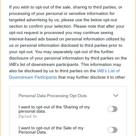
Ελληνική πλευρά θεωρεί ότι το κείμενο των
If you wish to opt-out of the sale, sharing to third parties, or
processing of your personal or sensitive information for
δηλώσεων αυτών είναι τόσο εξωφρενικό που
targeted advertising by us, please use the below opt-out
παρέλκει οποιοσδήποτε σχολιασμός.
section to confirm your selection. Please note that after your
opt-out request is processed you may continue seeing
interest-based ads based on personal information utilized by
Μάλιστα τονίζεται ότι η Ελληνική πλευρά θεωρεί
us or personal information disclosed to third parties prior to
ότι το κείμενο των δηλώσεων αυτών είναι τόσο
your opt-out. You may separately opt-out of the further
εξωφρενικό που παρέλκει οποιοσδήποτε
disclosure of your personal information by third parties on the
IAB’s list of downstream participants. This information may
σχολιασμός.
also be disclosed by us to third parties on the
IAB’s List of
Downstream Participants
that may further disclose it to other
third parties.
Please note that this website/app uses one or more Google
Personal Data Processing Opt Outs
services and may gather and store information including but
not limited to your visit or usage behaviour. You may click to
I want to opt-out of the Sharing of my
personal data.
grant or deny consent to Google and its third-party tags to
Opted In
use your data for below specified purposes in below Google
consent section.
I want to opt-out of the Sale of my
Personal Data.