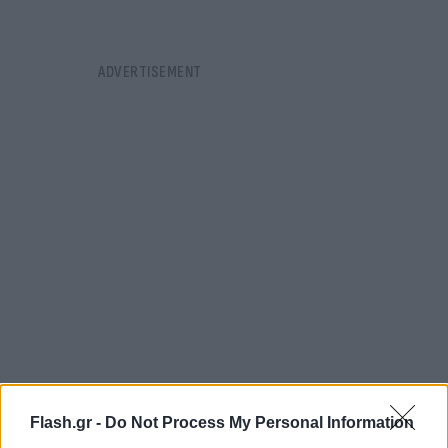
Στις εν λόγω επιστολές θα παρατίθενται αυτούσιες
Flash.gr -
Do Not Process My Personal Information
οι δηλώσεις των Τούρκων αξιωματούχων. Η