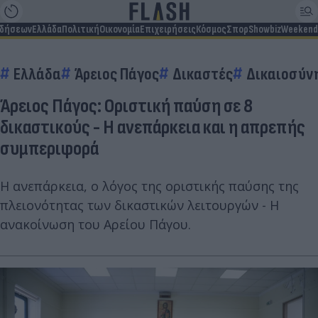
ιδήσεων
Ελλάδα
Πολιτική
Οικονομία
Επιχειρήσεις
Κόσμος
Σπορ
Showbiz
Weekend
Ελλάδα
Άρειος Πάγος
Δικαστές
Δικαιοσύν
Άρειος Πάγος: Οριστική παύση σε 8
δικαστικούς - Η ανεπάρκεια και η απρεπής
συμπεριφορά
Η ανεπάρκεια, ο λόγος της οριστικής παύσης της
πλειονότητας των δικαστικών λειτουργών - Η
ανακοίνωση του Αρείου Πάγου.