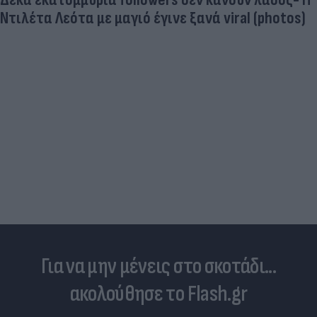
Τουρκία: Μετά το... φρένο για τα F-35 έρχονται
στο επίκεντρο τα Eurofighter
Για να μην μένεις στο σκοτάδι...
ακολούθησε το Flash.gr