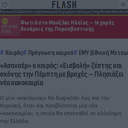
ιδήσεων
Ελλάδα
Πολιτική
Οικονομία
Επιχειρήσεις
Κόσμος
Σπορ
Showbiz
Weekend
Φωτιά στο Μουζάκι Ηλείας – Ισχυρές
BREAKING
δυνάμεις της Πυροσβεστικής
NEWS
Καιρός
Πρόγνωση καιρού
ΕΜΥ (Εθνική Μετεω
«Ασανσέρ» ο καιρός: «Εισβολή» ζέστης και
σκόνης την Πέμπτη με βροχές – Πλησιάζει
νέα κακοκαιρία
Ο μίνι «καύσωνας» θα διαρκέσει έως και την
Κυριακή, όταν και προβλέπεται μία νέα
«κακοκαιρία», η οποία θα επεκταθεί σε ολόκληρη
την Ελλάδα.