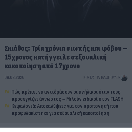
Σκιάθος: Τρία χρόνια σιωπής και φόβου –
15χρονος κατήγγειλε σεξουαλική
κακοποίηση από 17χρονο
09.08.2026
ΚΏΣΤΑΣ ΠΑΠΑΔΌΠΟΥΛΟΣ
Πώς πρέπει να αντιδράσουν οι ανήλικοι όταν τους
προσεγγίζει άγνωστος – Μιλούν ειδικοί στον FLASH
Κεφαλονιά: Αποκαλύψεις για τον προπονητή που
προφυλακίστηκε για σεξουαλική κακοποίηση