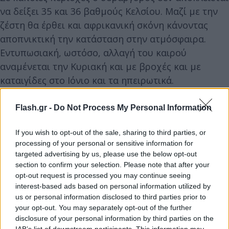
να δείξει 35 και 36 βαθμούς Κελσίου. Μαζί με την
ζέστη θα έρθει και αφρικανική σκόνη κάνοντας
αποπνικτική την κατάσταση στην ατμόσφαιρα.
Εντυπωσιακή, ωστόσο, αλλαγή του καιρού
αναμένεται την Κυριακή και με βροχές και με
καταιγίδες στο Ιόνιο και τα ηπειρωτικά.
Flash.gr -
Do Not Process My Personal Information
Ο καιρός την Πέμπτη (22/5)
If you wish to opt-out of the sale, sharing to third parties, or
Στα νησιά του Αιγαίου γενικά αίθριος καιρός αύριο
processing of your personal or sensitive information for
Πέμπτη, αναφέρει η πρόγνωση της ΕΜΥ. Τις πρώτες
targeted advertising by us, please use the below opt-out
πρωινές ώρες στο Ιόνιο και τη δυτική Στερεά θα
section to confirm your selection. Please note that after your
σημειωθούν τοπικοί όμβροι.
opt-out request is processed you may continue seeing
interest-based ads based on personal information utilized by
us or personal information disclosed to third parties prior to
Στα υπόλοιπα ηπειρωτικά λίγες νεφώσεις
your opt-out. You may separately opt-out of the further
πρόσκαιρα αυξημένες τις μεσημβρινές και
disclosure of your personal information by third parties on the
IAB’s list of downstream participants. This information may