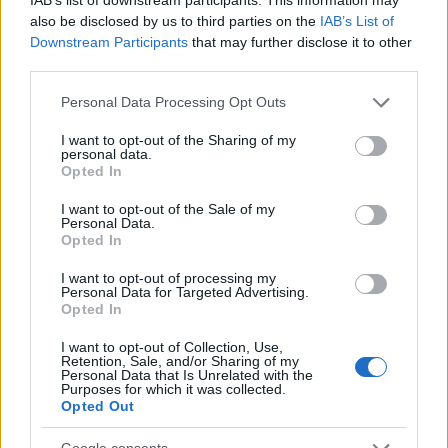
απογευματινές ώρες οπότε και θα εκδηλωθούν
also be disclosed by us to third parties on the
IAB’s List of
τοπικοί όμβροι και μεμονωμένες κυρίως στα
Downstream Participants
that may further disclose it to other
δυτικά και τα βόρεια ορεινά.
third parties.
Please note that this website/app uses one or more Google
Personal Data Processing Opt Outs
Οι μετεωρολογικές συνθήκες ευνοούν τη μεταφορά
services and may gather and store information including but
not limited to your visit or usage behaviour. You may click to
I want to opt-out of the Sharing of my
αφρικανικής σκόνης. Οι άνεμοι θα πνέουν δυτικοί
personal data.
grant or deny consent to Google and its third-party tags to
Opted In
νοτιοδυτικοί 3 με 5 και στο Αιγαίο τοπικά έως 6
use your data for below specified purposes in below Google
μποφόρ.
consent section.
I want to opt-out of the Sale of my
Personal Data.
Opted In
Η θερμοκρασία θα σημειώσει μικρή άνοδο. Θα
I want to opt-out of processing my
φτάσει στις περισσότερες περιοχές τους 26 με 28
Personal Data for Targeted Advertising.
Opted In
βαθμούς και τοπικά στα ανατολικά ηπειρωτικά και
την Κρήτη τους 29 με 30 και στη Θεσσαλία τους 31
I want to opt-out of Collection, Use,
Retention, Sale, and/or Sharing of my
βαθμούς Κελσίου.
Personal Data that Is Unrelated with the
Purposes for which it was collected.
Opted Out
Ο καιρός σε Αττική, Θεσσαλονίκη