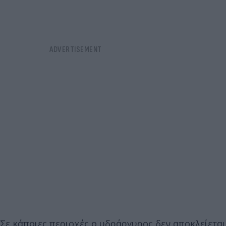
Σε κάποιες περιοχές ο υδράργυρος δεν αποκλείεται