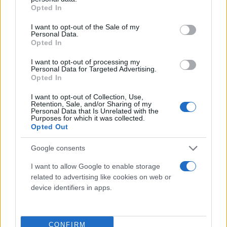
grant or deny consent to Google and its third-party tags to
πραγματικότητα των σπορ. Δεν υπάρχει ομάδα που
Opted In
use your data for below specified purposes in below Google
κερδίζει συνέχεια. Είχαμε προβλήματα, αλλά εδώ
consent section.
I want to opt-out of the Sale of my
και τρία χρόνια παίζουμε σπουδαίο μπάσκετ.
Personal Data.
Opted In
Έχω απίθανη ομάδα, είμαστε πρωταθλητές.
I want to opt-out of processing my
Personal Data for Targeted Advertising.
Πιστεύω πως όταν έρχεται η κρίσιμη στιγμή, οι
Opted In
παίκτες μου ξέρουν τι πρέπει να κάνουν. Θα παίξω
I want to opt-out of Collection, Use,
κόντρα στον Λάσο, είναι φίλος μου και τον
Retention, Sale, and/or Sharing of my
Personal Data that Is Unrelated with the
σέβομαι.
Purposes for which it was collected.
Opted Out
Η Ρεάλ έχει μεγάλη βάση φιλάθλων, εξάλλου και ο
Google consents
γιος μου είναι μέλος της Ρεάλ, αγαπά τη Ρεάλ. Ξέρω
I want to allow Google to enable storage
πολύ καλά τι σημαίνει Ρεάλ.
related to advertising like cookies on web or
device identifiers in apps.
Κάθε ματς είναι διαφορετικό. Δεν νομίζω πως το
χθεσινό ματς θα επηρεάσει το αυριανό. Ο τελικός
CONFIRM