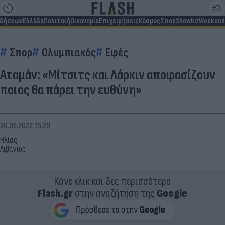
ιδήσεων
Ελλάδα
Πολιτική
Οικονομία
Επιχειρήσεις
Κόσμος
Σπορ
Showbiz
Weekend
Σπορ
Ολυμπιακός
Εφές
Αταμάν: «Μίτσιτς και Λάρκιν αποφασίζουν
ποιος θα πάρει την ευθύνη»
20.05.2022 15:20
Ηλίας
Λιβάνιος
Κάνε κλικ και δες περισσότερο
Flash.gr
στην αναζήτηση της
Google