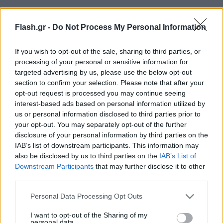
Flash.gr -
Do Not Process My Personal Information
If you wish to opt-out of the sale, sharing to third parties, or
processing of your personal or sensitive information for
targeted advertising by us, please use the below opt-out
section to confirm your selection. Please note that after your
opt-out request is processed you may continue seeing
interest-based ads based on personal information utilized by
us or personal information disclosed to third parties prior to
your opt-out. You may separately opt-out of the further
disclosure of your personal information by third parties on the
Με Ταβάρες, Πουαριέ και Γιαμπουσέλε έχουν
IAB’s list of downstream participants. This information may
also be disclosed by us to third parties on the
IAB’s List of
δυνατή front line. Σίγουρα υπάρχει η δημιουργία
Downstream Participants
that may further disclose it to other
του Κοζέρ και του Γιουλ. Θέλουμε να κερδίσουμε
third parties.
και θα κερδίσουμε.
Please note that this website/app uses one or more Google
Personal Data Processing Opt Outs
services and may gather and store information including but
Συμφωνώ με όσα είπε ο Πάμπλο, αυτή είναι η
not limited to your visit or usage behaviour. You may click to
I want to opt-out of the Sharing of my
personal data.