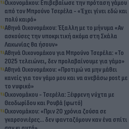
Οικονομάκου: Επιβεβαίωσε την πρόταση γάμου
από τον Μπρούνο Τσερέλα - «Έχει γίνει εδώ και
πολύ καιρό»
Αθηνά Οικονομάκου: Έξαλλη με το μήνυμα «Αν
ασκούσες την υποκριτική ακόμα στη Σκάλα
Λακωνίας θα ήσουν»
Αθηνά Οικονομάκου για Μπρούνο Τσερέλα: «Το
2025 τελειώνει, δεν προλαβαίνουμε για γάμο»
Αθηνά Οικονομάκου: «Προτιμώ να μην μάθει
κανείς για τον γάμο μου και να ανεβάσω post με
το νυφικό»
Οικονομάκου - Τσερέλα: Ξέφρενη νύχτα με
Θεοδωρίδου και Ρουβά (φωτό)
Οικονομάκου: «Πριν 20 χρόνια ζούσα σε
γκαρσονιέρες... δεν φανταζόμουν καν ένα σπίτι
σαν κι αυτό»