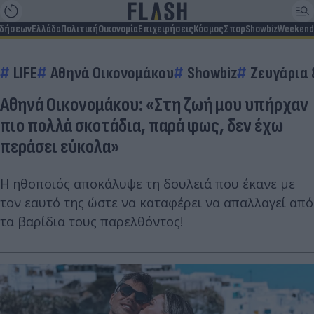
ιδήσεων
Ελλάδα
Πολιτική
Οικονομία
Επιχειρήσεις
Κόσμος
Σπορ
Showbiz
Weekend
LIFE
Αθηνά Οικονομάκου
Showbiz
Ζευγάρια 
Αθηνά Οικονομάκου: «Στη ζωή μου υπήρχαν
πιο πολλά σκοτάδια, παρά φως, δεν έχω
περάσει εύκολα»
Η ηθοποιός αποκάλυψε τη δουλειά που έκανε με
τον εαυτό της ώστε να καταφέρει να απαλλαγεί από
τα βαρίδια τους παρελθόντος!