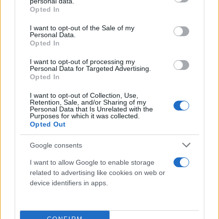
personal data.
grant or deny consent to Google and its third-party tags to
Opted In
use your data for below specified purposes in below Google
consent section.
I want to opt-out of the Sale of my
Personal Data.
Opted In
I want to opt-out of processing my
Personal Data for Targeted Advertising.
Opted In
I want to opt-out of Collection, Use,
Retention, Sale, and/or Sharing of my
Personal Data that Is Unrelated with the
Purposes for which it was collected.
Opted Out
Google consents
«Δεν υπάρχει ζήλια μεταξύ μας»
I want to allow Google to enable storage
related to advertising like cookies on web or
Η Οικονομάκου αναφέρθηκε και στη σχέση της με
device identifiers in apps.
τον Μπρούνο Τσερέλα και αποκάλυψε πως δεν είχε
ποτέ στόχο της τον γάμο, αν και δέχτηκε πρόταση
από τον καλό της. «Έχει γίνει πρόταση γάμου.