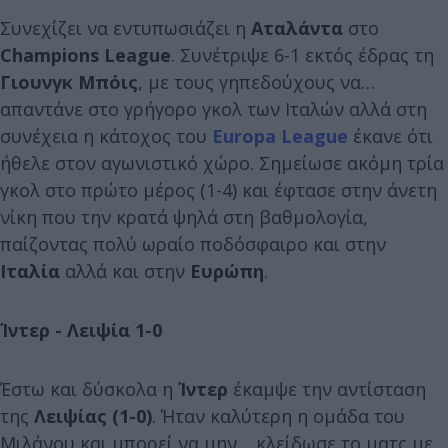
Συνεχίζει να εντυπωσιάζει η
Αταλάντα
στο
Champions League
. Συνέτριψε 6-1 εκτός έδρας τη
Γιουνγκ Μπόις
, με τους γηπεδούχους να…
απαντάνε στο γρήγορο γκολ των Ιταλών αλλά στη
συνέχεια η κάτοχος του
Europa League
έκανε ότι
ήθελε στον αγωνιστικό χώρο. Σημείωσε ακόμη τρία
γκολ στο πρώτο μέρος (1-4) και έφτασε στην άνετη
νίκη που την κρατά ψηλά στη βαθμολογία,
παίζοντας πολύ ωραίο ποδόσφαιρο και στην
Ιταλία
αλλά και στην
Ευρώπη
.
Ίντερ - Λειψία 1-0
Έστω και δύσκολα η
Ίντερ
έκαμψε την αντίσταση
της
Λειψίας (1-0)
. Ήταν καλύτερη η ομάδα του
Μιλάνου και μπορεί να μην… κλείδωσε το ματς με