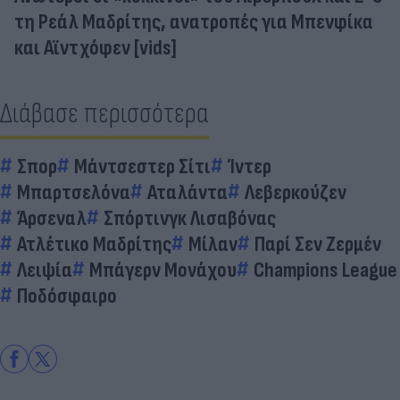
τη Ρεάλ Μαδρίτης, ανατροπές για Μπενφίκα
και Αϊντχόφεν [vids]
Διάβασε περισσότερα
Σπορ
Μάντσεστερ Σίτι
Ίντερ
Μπαρτσελόνα
Αταλάντα
Λεβερκούζεν
Άρσεναλ
Σπόρτινγκ Λισαβόνας
Ατλέτικο Μαδρίτης
Μίλαν
Παρί Σεν Ζερμέν
Λειψία
Μπάγερν Μονάχου
Champions League
Ποδόσφαιρο