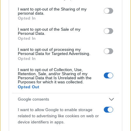
επιστρέψει στις νίκες, ύστερα από 5 σερί ήττες σε
services and may gather and store information including but
not limited to your visit or usage behaviour. You may click to
I want to opt-out of the Sharing of my
όλες τις διοργανώσεις. Η ομάδα του
Γκουαρντιόλα
personal data.
grant or deny consent to Google and its third-party tags to
προηγήθηκε 3-0 αλλά οι φιλοξενούμενοι μείωσαν
Opted In
use your data for below specified purposes in below Google
σε 3-2 και έβαλαν… φωτιά στο τελευταίο
consent section.
I want to opt-out of the Sale of my
Personal Data.
δεκάλεπτο. Μάλιστα στο φινάλε πήραν και τον
Opted In
βαθμό (3-3), με τους γηπεδούχους αμέσως μετά το
3-3 να έχουν
I want to opt-out of processing my
δοκάρι
με τον
Γκρίλις
για να πάρουν
Personal Data for Targeted Advertising.
τη νίκη. Έξι σερί παιχνίδια χωρίς νίκη πλέον για τη
Opted In
Σίτι
που έχει 5 ήττες και μία ισοπαλία, ενώ έγινε η
I want to opt-out of Collection, Use,
πρώτη ομάδα στο
Champions League
που είναι
Retention, Sale, and/or Sharing of my
Personal Data that Is Unrelated with the
μπροστά 3-0 στο 75' και δεν κερδίζει!
Purposes for which it was collected.
Opted Out
Λεβερκούζεν - Σάλτσμπουργκ 5-0
Google consents
I want to allow Google to enable storage
Σαρωτική η
Λεβερκούζεν
κόντρα στη
related to advertising like cookies on web or
device identifiers in apps.
Σάλτσμπουργκ
. Μπορεί να άνοιξε το σκορ με ένα