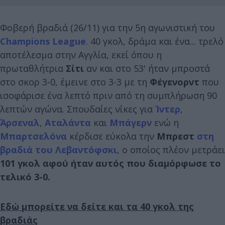
Φοβερή βραδιά (26/11) για την 5η αγωνιστική του
Champions League
. 40 γκολ, δράμα και ένα... τρελό
αποτέλεσμα στην Αγγλία, εκεί όπου η
πρωταθλήτρια
Σίτι
αν και στο 53' ήταν μπροστά
στο σκορ 3-0, έμεινε στο 3-3 με τη
Φέγενορντ
που
ισοφάρισε ένα λεπτό πριν από τη συμπλήρωση 90
λεπτών αγώνα. Σπουδαίες νίκες για
Ίντερ
,
Άρσεναλ
,
Αταλάντα
και
Μπάγερν
ενώ η
Μπαρτσελόνα
κέρδισε εύκολα την
Μπρεστ
στη
βραδιά του Λεβαντόφσκι
, ο οποίος πλέον μετράει
101 γκολ αφού ήταν αυτός που διαμόρφωσε το
τελικό 3-0.
Εδώ μπορείτε να δείτε και τα 40 γκολ της
βραδιάς