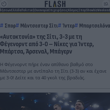
ιδήσεων
Ελλάδα
Πολιτική
Οικονομία
Επιχειρήσεις
Κόσμος
Σπορ
Showbiz
Weekend
Σπορ
Μάντσεστερ Σίτι
Ίντερ
Μπαρτσελόν
«Αυτοκτονία» της Σίτι, 3-3 με τη
Φέγενορντ από 3-0 – Νίκες για Ίντερ,
Μπάρτσα, Άρσεναλ, Μπάγερν
Η Φέγενορντ πήρε έναν απίθανο βαθμό στο
Μάντσεστερ με αντίπαλο τη Σίτι (3-3) αν και έχανε
με 3-0! Δείτε και τα 40 γκολ της βραδιάς.