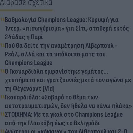
Διάβασε σχετικά
Βαθμολογία Champions League: Κορυφή για
Ίντερ, «πισωγύρισμα» για Σίτι, σταθερά εκτός
24άδας η Παρί
Πού θα δείτε την αναμέτρηση Λίβερπουλ -
Ρεάλ, αλλά και τα υπόλοιπα ματς του
Champions League
Ο Γκουαρδιόλα εμφανίστηκε γεμάτος...
χτυπήματα και γρατζουνιές μετά τον αγώνα με
τη Φέγενορντ [Vid]
Γκουαρδιόλα: «Σοβαρό το θέμα των
αυτοτραυματισμών, δεν ήθελα να κάνω πλάκα»
ΣΤΟΙΧΗΜΑ: Με τα γκολ στο Champions League
από την Γλασκόβη έως το Βελιγράδι
Ανώτεροι οι «κόκκινοι» του Λίβερπουλ και 2-0