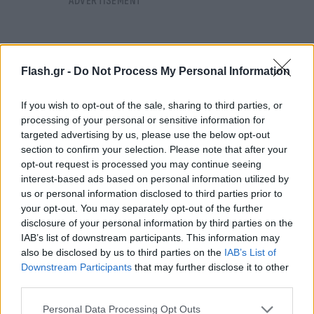
Flash.gr -
Do Not Process My Personal Information
If you wish to opt-out of the sale, sharing to third parties, or
processing of your personal or sensitive information for
targeted advertising by us, please use the below opt-out
section to confirm your selection. Please note that after your
opt-out request is processed you may continue seeing
interest-based ads based on personal information utilized by
us or personal information disclosed to third parties prior to
your opt-out. You may separately opt-out of the further
disclosure of your personal information by third parties on the
IAB’s list of downstream participants. This information may
Μάντσεστερ Σίτι - Φέγενορντ 3-3
also be disclosed by us to third parties on the
IAB’s List of
Downstream Participants
that may further disclose it to other
Απίθανα πράγματα στο
Μάντσεστερ
, με τη
Σίτι
να
third parties.
καταφέρνει να μην κερδίσει τη
Φέγενορντ
και να
Please note that this website/app uses one or more Google
Personal Data Processing Opt Outs