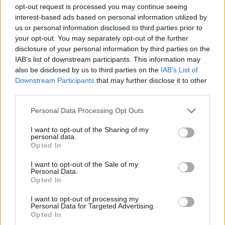
εργαζόμενους και εμείς έχουμε χρέος και
opt-out request is processed you may continue seeing
interest-based ads based on personal information utilized by
υποχρέωση να τους στηρίξουμε με κάθε νόμιμο
us or personal information disclosed to third parties prior to
μέσο, ώστε να επανακυκλοφορήσει το καθημερινό
your opt-out. You may separately opt-out of the further
φύλλο. Είναι ανεπίτρεπτη η διαδικασία που έχει
disclosure of your personal information by third parties on the
ακολουθηθεί και θα την ανατρέψουμε.
IAB’s list of downstream participants. This information may
also be disclosed by us to third parties on the
IAB’s List of
Downstream Participants
that may further disclose it to other
third parties.
Please note that this website/app uses one or more Google
Personal Data Processing Opt Outs
services and may gather and store information including but
not limited to your visit or usage behaviour. You may click to
I want to opt-out of the Sharing of my
personal data.
grant or deny consent to Google and its third-party tags to
Opted In
use your data for below specified purposes in below Google
consent section.
I want to opt-out of the Sale of my
Personal Data.
Opted In
I want to opt-out of processing my
Personal Data for Targeted Advertising.
Opted In