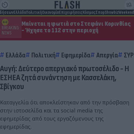
ιδήσεων
Ελλάδα
Πολιτική
Οικονομία
Επιχειρήσεις
Κόσμος
Σπορ
Showbiz
Weekend
Μαίνεται η φωτιά στο Στεφάνι Κορινθίας
BREAKING
- Ήχησε το 112 στην περιοχή
NEWS
Ελλάδα
Πολιτική
Εφημερίδα
Απεργία
ΣΥΡ
Αυγή: Δεύτερο απεργιακό πρωτοσέλιδο - Η
ΕΣΗΕΑ ζητά συνάντηση με Κασσελάκη,
Σβίγκου
Kαταγγελία ότι αποκλείστηκαν από την πρόσβαση
στην ιστοσελίδα και τα social media της
εφημερίδας από τους εργαζόμενους της
εφημερίδας.