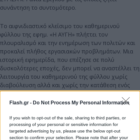
συνάντηση το συντομότερο.
Το αιφνιδιαστικό κλείσιμο του καθημερινού
φύλλου της εφημ. «Η ΑΥΓΗ» πλήττει τον
πλουραλισμό και την ενημέρωση των πολιτών και
προκαλεί πλήθος εργασιακών προβλημάτων. Μια
ιστορική εφημερίδα, που επέζησε σε πολύ
δυσκολότερες εποχές, δεν μπορεί να αναστέλλει τη
λειτουργία του καθημερινού της φύλλου χωρίς
διαβούλευση αλλά και χωρίς την κατάθεση ενός
ολοκληρωμένου σχεδίου από τον κύριο μέτοχο
που θα καλύπτει τις απαιτήσεις και τα δικαιώματα
Flash.gr -
Do Not Process My Personal Information
των εργαζομένων, τονίζει η ΕΣΗΕΑ στην
ανακοίνωσή της.
If you wish to opt-out of the sale, sharing to third parties, or
processing of your personal or sensitive information for
targeted advertising by us, please use the below opt-out
Και συνεχίζει: «Η "ΑΥΓΗ" έχει ιστορία και
section to confirm your selection. Please note that after your