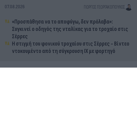
07.08.2026
ΓΙΏΡΓΟΣ ΓΕΩΡΓΑΚΌΠΟΥΛΟΣ
«Προσπάθησα να το αποφύγω, δεν πρόλαβα»:
Συγκινεί ο οδηγός της νταλίκας για το τροχαίο στις
Σέρρες
Η στιγμή του φονικού τροχαίου στις Σέρρες - Βίντεο
ντοκουμέντο από τη σύγκρουση ΙΧ με φορτηγό