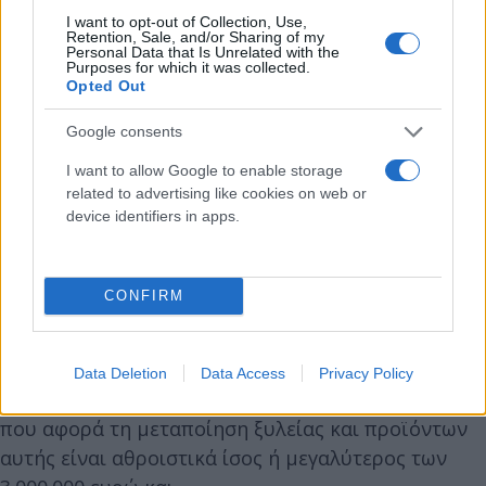
προσωρινά και
I want to opt-out of Collection, Use,
Retention, Sale, and/or Sharing of my
γ) δεν συμμετέχουν σε άλλο Υ.Σ.Σχη.
Personal Data that Is Unrelated with the
Purposes for which it was collected.
Opted Out
Τα φυσικά ή νομικά πρόσωπα, εξαιρουμένων των
ΔΑΣΕ, που συμμετέχουν στα Υ.Σ.Σχη. πρέπει να
Google consents
πληρούν τις ακόλουθες προϋποθέσεις:
I want to allow Google to enable storage
α) έχουν ως κύριο αντικείμενο δραστηριότητας τη
related to advertising like cookies on web or
device identifiers in apps.
μεταποίηση ξυλείας και προϊόντων αυτής,
β) έχουν συσταθεί τουλάχιστον πέντε έτη πριν την
δημοσίευση της πρόσκλησης,
CONFIRM
γ) ο κύκλος εργασιών τους κατά τα τρία τελευταία
πλήρη οικονομικά έτη πριν την δημοσίευση της
πρόσκλησης είναι αθροιστικά ίσος ή μεγαλύτερος
Data Deletion
Data Access
Privacy Policy
των 5.000.000 ευρώ, ο δε ειδικός κύκλος εργασιών
που αφορά τη μεταποίηση ξυλείας και προϊόντων
αυτής είναι αθροιστικά ίσος ή μεγαλύτερος των