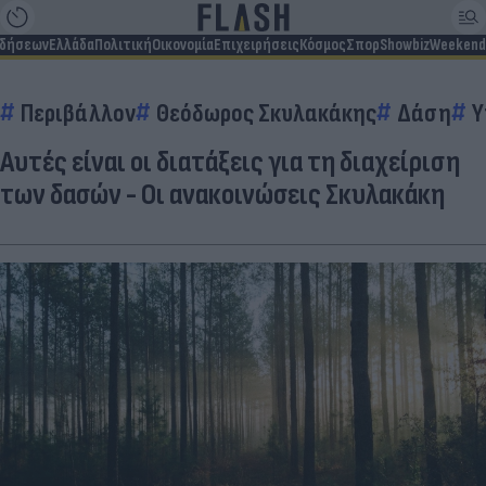
ιδήσεων
Ελλάδα
Πολιτική
Οικονομία
Επιχειρήσεις
Κόσμος
Σπορ
Showbiz
Weekend
Περιβάλλον
Θεόδωρος Σκυλακάκης
Δάση
Υ
Αυτές είναι οι διατάξεις για τη διαχείριση
των δασών - Οι ανακοινώσεις Σκυλακάκη