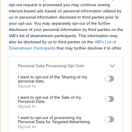
opt-out request is processed you may continue seeing
interest-based ads based on personal information utilized by
us or personal information disclosed to third parties prior to
your opt-out. You may separately opt-out of the further
disclosure of your personal information by third parties on the
IAB’s list of downstream participants. This information may
also be disclosed by us to third parties on the
IAB’s List of
Downstream Participants
that may further disclose it to other
third parties.
Please note that this website/app uses one or more Google
Personal Data Processing Opt Outs
services and may gather and store information including but
not limited to your visit or usage behaviour. You may click to
I want to opt-out of the Sharing of my
personal data.
grant or deny consent to Google and its third-party tags to
Opted In
use your data for below specified purposes in below Google
consent section.
α) έχουν συσταθεί και λειτουργούν σύμφωνα με τις
I want to opt-out of the Sale of my
Personal Data.
ρυθμίσεις του ν. 4423/2016,
Opted In
β) είναι εγγεγραμμένες στο Μητρώο Δασικών
I want to opt-out of processing my
Συνεταιριστικών Οργανώσεων και Δασεργατών
Personal Data for Targeted Advertising.
Opted In
(«ΜΗ.ΔΑ.Σ.Ο.») και δεν έχουν διαγραφεί οριστικά ή