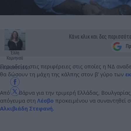
Κάνε κλικ και δες περισσότ
Έλλη
Κομνηνού
Περιοδείες στις περιφέρειες στις οποίες η ΝΔ ανα
09.10.2023 13:00
θα δώσουν τη μάχη της κάλπης στον β’ γύρο των
ε
Από τη Βάρνα για την τριμερή Ελλάδας, Βουλγαρίας
απόγευμα στη
Λέσβο
προκειμένου να συναντηθεί σ
Αλκιβιάδη Στεφανή.