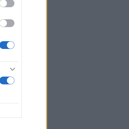
Ρόδη Κράτσα,
Κασαπίδη να