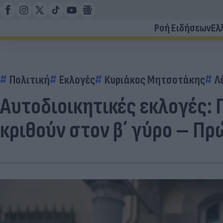
Ροή Ειδήσεων
Ελ
Πολιτική
Εκλογές
Κυριάκος Μητσοτάκης
Λ
Αυτοδιοικητικές εκλογές: 
κριθούν στον β΄ γύρο – Π