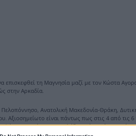
α επισκεφθεί τη Μαγνησία μαζί με τον Κώστα Αγορ
ώς στην Αρκαδία.
ε Πελοπόννησο, Ανατολική Μακεδονία-Θράκη, Δυτικ
ου. Αξιοσημείωτο είναι πάντως πως στις 4 από τις 6
ποψήφιοι που έχουν το γαλάζιο χρίσμα ήταν πρώτοι