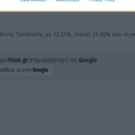
ωάννης Τρεπεκλής με 32,51%, έναντι 27,43% που συγ
ερο
Flash.gr
στην αναζήτηση της
Google