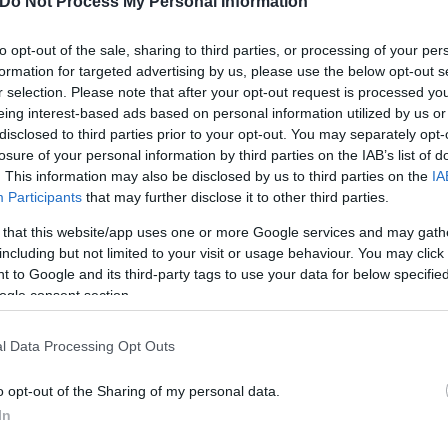
Do Not Process My Personal Information
to opt-out of the sale, sharing to third parties, or processing of your per
formation for targeted advertising by us, please use the below opt-out s
r selection. Please note that after your opt-out request is processed y
eing interest-based ads based on personal information utilized by us or
disclosed to third parties prior to your opt-out. You may separately opt-
losure of your personal information by third parties on the IAB’s list of
. This information may also be disclosed by us to third parties on the
IA
Participants
that may further disclose it to other third parties.
 that this website/app uses one or more Google services and may gath
including but not limited to your visit or usage behaviour. You may click 
 to Google and its third-party tags to use your data for below specifi
ogle consent section.
ό την εκλογή του στην Περιφέρεια Πελοποννήσου, 
l Data Processing Opt Outs
ην Περιφέρεια Ανατολικής Μακεδονίας και Θράκης,
o opt-out of the Sharing of my personal data.
αλία ο Κώστας Αγοραστός έλαβε 41,37%. Πρωτιά ση
In
στό 39,98%.