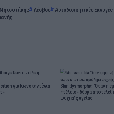
 Μητσοτάκης
Λέσβος
Αυτοδιοικητικές Εκλογές
φανής
osition για Κωνσταντέλια
Skin dysmorphia: Όταν η ε
τ»
«τέλειο» δέρμα αποτελεί
ψυχικής υγείας