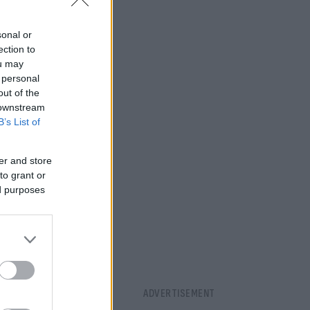
sonal or
ection to
ou may
 personal
out of the
 downstream
B’s List of
er and store
to grant or
ed purposes
καθώς το
 ο Χρήστος
μείωσε και