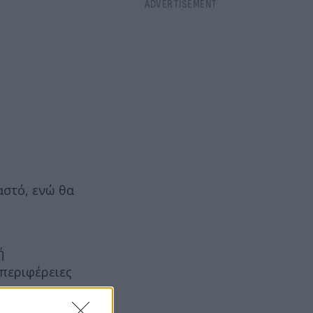
αστό, ενώ θα
ή
 περιφέρειες
 στις