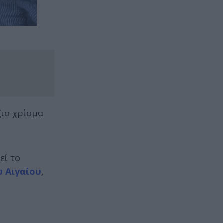
ζιο χρίσμα
εί το
υ Αιγαίου
,