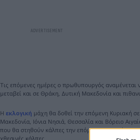
Τις επόμενες ημέρες ο πρωθυπουργός αναμένεται ν
μεταβεί και σε Θράκη, Δυτική Μακεδονία και πιθαν
Η
εκλογική
μάχη θα δοθεί την επόμενη Κυριακή σ
Μακεδονία, Ιόνια Νησιά, Θεσσαλία και Βόρειο Αιγαί
που θα στηθούν κάλπες την επόμενη Κυριακή, οι υ
χθεσινές κάλπες.