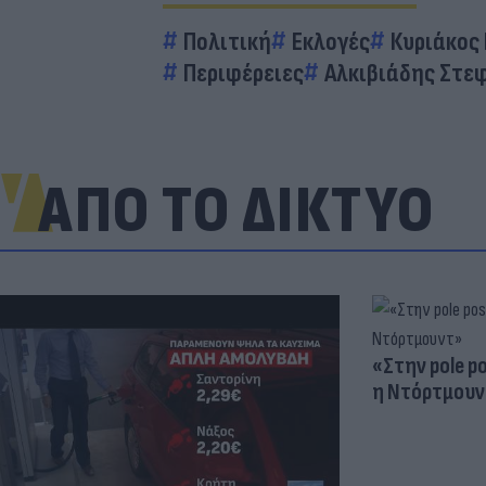
Πολιτική
Εκλογές
Κυριάκος
Περιφέρειες
Αλκιβιάδης Στε
ΑΠΟ ΤΟ ΔΙΚΤΥΟ
«Στην pole p
η Ντόρτμουν