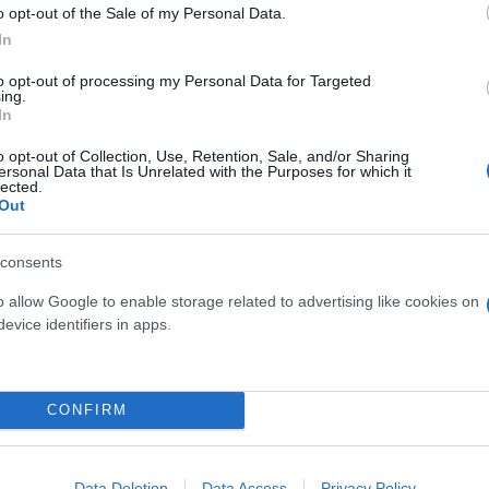
o opt-out of the Sale of my Personal Data.
τον β’ γύρο
In
to opt-out of processing my Personal Data for Targeted
ing.
δονία και στα Ιόνια Νησιά, Γιώργος Κασαπίδης και 
In
άρτες, Γιώργο Αμανατίδη και Ιωάννη Τρεπεκλή.
o opt-out of Collection, Use, Retention, Sale, and/or Sharing
ersonal Data that Is Unrelated with the Purposes for which it
lected.
της Γιώργος Αμανατίδης με 35,54%, με τον Γιώργο 
Out
consents
o allow Google to enable storage related to advertising like cookies on
evice identifiers in apps.
CONFIRM
Data Deletion
Data Access
Privacy Policy