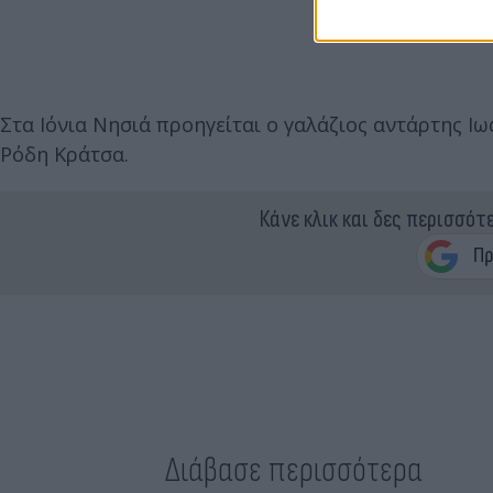
Στα Ιόνια Νησιά προηγείται ο γαλάζιος αντάρτης Ι
Ρόδη Κράτσα.
Κάνε κλικ και δες περισσότ
Διάβασε περισσότερα