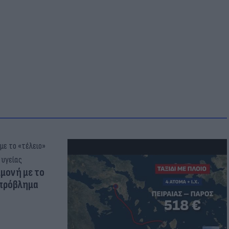
μμονή με το
 πρόβλημα