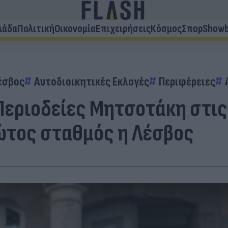
λάδα
Πολιτική
Οικονομία
Επιχειρήσεις
Κόσμος
Σπορ
Showb
έσβος
Αυτοδιοικητικές Εκλογές
Περιφέρειες
Περιοδείες Μητσοτάκη στις
ρώτος σταθμός η Λέσβος