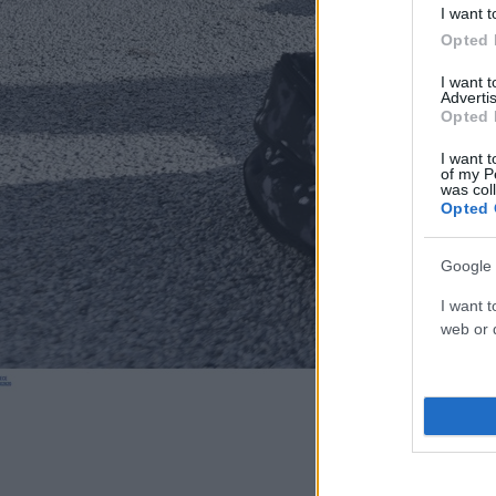
I want t
Opted 
I want 
Advertis
Opted 
I want t
of my P
was col
Opted 
Google 
I want t
web or d