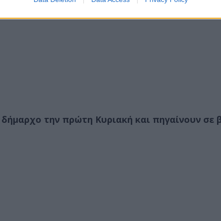
 δήμαρχο την πρώτη Κυριακή και πηγαίνουν σε β’