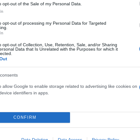
o opt-out of the Sale of my Personal Data.
In
to opt-out of processing my Personal Data for Targeted
ing.
In
o opt-out of Collection, Use, Retention, Sale, and/or Sharing
ersonal Data that Is Unrelated with the Purposes for which it
lected.
Out
consents
o allow Google to enable storage related to advertising like cookies on
evice identifiers in apps.
CONFIRM
Data Deletion
Data Access
Privacy Policy