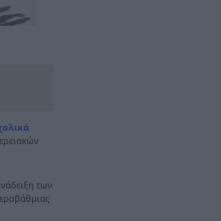
χολικά
φερειακών
ανάδειξη των
τεροβάθμιας