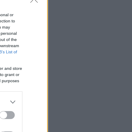
sonal or
ection to
ou may
 personal
out of the
 downstream
B’s List of
er and store
to grant or
ed purposes