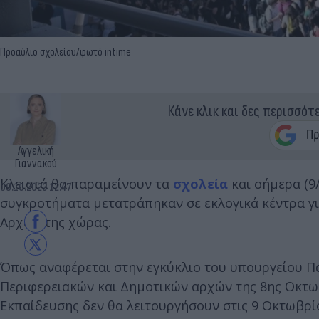
Προαύλιο σχολείου/φωτό intime
Κάνε κλικ και δες περισσότ
Αγγελική
Γιαννακού
Κλειστά θα παραμείνουν τα
σχολεία
και σήμερα (9
09.10.2023 12:47
συγκροτήματα μετατράπηκαν σε εκλογικά κέντρα γ
Αρχών της χώρας.
Όπως αναφέρεται στην εγκύκλιο του υπουργείου Παι
Περιφερειακών και Δημοτικών αρχών της 8ης Οκτω
Εκπαίδευσης δεν θα λειτουργήσουν στις 9 Οκτωβρί