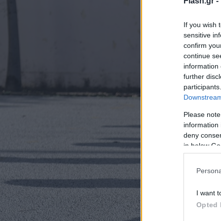
Flash.gr -
If you wish 
sensitive in
confirm you
continue se
information 
further disc
participants
Downstream 
Please note
information 
deny consent
in below Go
Persona
I want t
Opted 