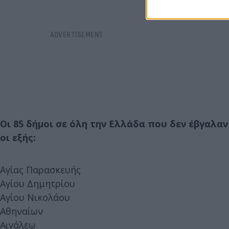
Οι 85 δήμοι σε όλη την Ελλάδα που δεν έβγαλαν
οι εξής:
Αγίας Παρασκευής
Αγίου Δημητρίου
Αγίου Νικολάου
Αθηναίων
Αιγάλεω