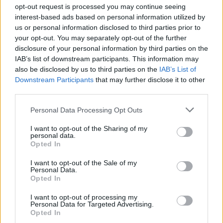
πάρουν πίσω τα χρήματά τους. Τουλάχιστον, όχι
opt-out request is processed you may continue seeing
όσο ο Βλαντίμιρ Πούτιν παραμένει στην προεδρία
interest-based ads based on personal information utilized by
της Ρωσίας.
us or personal information disclosed to third parties prior to
your opt-out. You may separately opt-out of the further
disclosure of your personal information by third parties on the
IAB’s list of downstream participants. This information may
also be disclosed by us to third parties on the
IAB’s List of
Downstream Participants
that may further disclose it to other
third parties.
Please note that this website/app uses one or more Google
Personal Data Processing Opt Outs
services and may gather and store information including but
not limited to your visit or usage behaviour. You may click to
I want to opt-out of the Sharing of my
personal data.
grant or deny consent to Google and its third-party tags to
Opted In
use your data for below specified purposes in below Google
consent section.
I want to opt-out of the Sale of my
Personal Data.
Opted In
I want to opt-out of processing my
Personal Data for Targeted Advertising.
Opted In