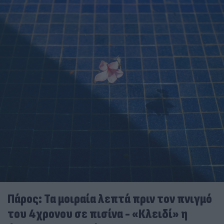
Πάρος: Τα μοιραία λεπτά πριν τον πνιγμό
του 4χρονου σε πισίνα - «Κλειδί» η