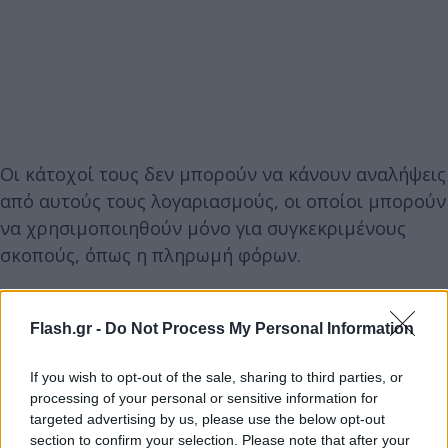
Οι κάτοχοί τους δεν μπορούν να κάνουν αναλήψεις
από αυτούς τους λογαριασμούς, οι οποίοι μπορούν
να χρησιμοποιηθούν μόνο για συγκεκριμένους
σκοπούς, όπως η πληρωμή φόρων.
Νομικά, γράφει το Bloomberg, τα χρήματα
Flash.gr -
Do Not Process My Personal Information
ανήκουν σε μερικούς από τους μεγαλύτερους
επενδυτικούς οίκους, όπως η JPMorgan Asset
If you wish to opt-out of the sale, sharing to third parties, or
Management και η Schroders Plc, αλλά οι
processing of your personal or sensitive information for
περισσότεροι εκτιμούν πως δεν πρόκειται να
targeted advertising by us, please use the below opt-out
section to confirm your selection. Please note that after your