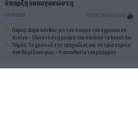
ύπαρξη ναυαγοσώστη
09.08.2026
ΚΏΣΤΑΣ ΠΑΠΑΔΌΠΟΥΛΟΣ
Πάρος: Βαρύ πένθος για τον πνιγμό του 4χρονου σε
πισίνα - Κλειστό στη μνήμη του παιδιού το beach bar
Πάρος: Το χρονικό της τραγωδίας και τα τρία σημεία
που θα ρίξουν φως - Η αυτοθυσία του μπάρμαν