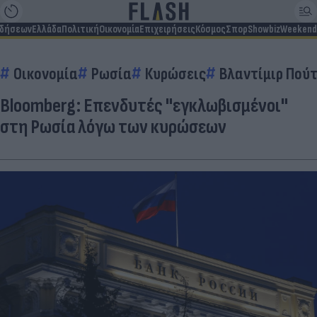
ιδήσεων
Ελλάδα
Πολιτική
Οικονομία
Επιχειρήσεις
Κόσμος
Σπορ
Showbiz
Weekend
Οικονομία
Ρωσία
Κυρώσεις
Βλαντίμιρ Πούτ
Bloomberg: Επενδυτές "εγκλωβισμένοι"
στη Ρωσία λόγω των κυρώσεων