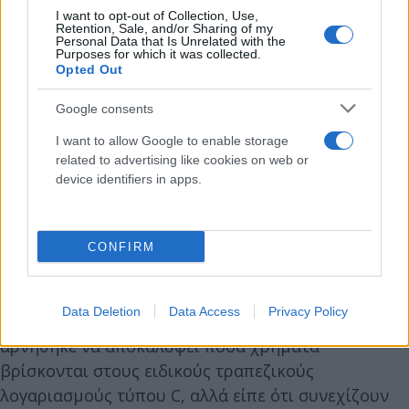
I want to opt-out of Collection, Use,
Retention, Sale, and/or Sharing of my
Personal Data that Is Unrelated with the
Purposes for which it was collected.
Opted Out
Google consents
I want to allow Google to enable storage
related to advertising like cookies on web or
device identifiers in apps.
CONFIRM
Κατά τη διάρκεια συνέντευξης Τύπου, που
παραχώρησε αυτόν τον μήνα, η Διοικητής της
Data Deletion
Data Access
Privacy Policy
Κεντρικής Τράπεζας, Ελβίρα Ναμπιούλινα,
αρνήθηκε να αποκαλύψει πόσα χρήματα
βρίσκονται στους ειδικούς τραπεζικούς
λογαριασμούς τύπου C, αλλά είπε ότι συνεχίζουν