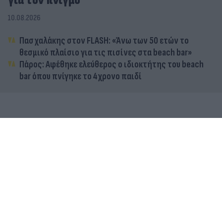
για τον πνιγμό
10.08.2026
Πασχαλάκης στον FLASH: «Άνω των 50 ετών το
θεσμικό πλαίσιο για τις πισίνες στα beach bar»
Πάρος: Αφέθηκε ελεύθερος ο ιδιοκτήτης του beach
bar όπου πνίγηκε το 4χρονο παιδί