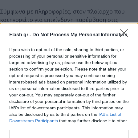
Σύμφωνα με πληροφορίες, στον πλοίαρχο που
κατηγορείτο για επικίνδυνη παρέμβαση στις
θαλάσσιες συγκοινωνίες ασκήθηκε
Flash.gr -
Do Not Process My Personal Information
συμπληρωματική δίωξη για θανατηφόρα έκθεση.
If you wish to opt-out of the sale, sharing to third parties, or
Ο ίδιος στην κατάθεσή του φέρεται να υποστηρίζει
processing of your personal or sensitive information for
ότι έπραξε τα δέοντα σύμφωνα τους κανονισμούς
targeted advertising by us, please use the below opt-out
section to confirm your selection. Please note that after your
όταν ενημερώθηκε ότι υπάρχει άνθρωπος στη
opt-out request is processed you may continue seeing
θάλασσα και ενημέρωσε το λιμενικό.
interest-based ads based on personal information utilized by
us or personal information disclosed to third parties prior to
your opt-out. You may separately opt-out of the further
disclosure of your personal information by third parties on the
IAB’s list of downstream participants. This information may
also be disclosed by us to third parties on the
IAB’s List of
Downstream Participants
that may further disclose it to other
third parties.