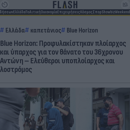
ιδήσεων
Ελλάδα
Πολιτική
Οικονομία
Επιχειρήσεις
Κόσμος
Σπορ
Showbiz
Weekend
Ελλάδα
καπετάνιος
Blue Horizon
Blue Horizon: Προφυλακίστηκαν πλοίαρχος
και ύπαρχος για τον θάνατο του 36χρονου
Αντώνη – Ελεύθεροι υποπλοίαρχος και
λοστρόμος