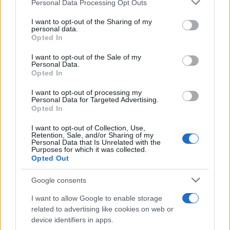
Please note that this website/app uses one or more Google
Personal Data Processing Opt Outs
services and may gather and store information including but
not limited to your visit or usage behaviour. You may click to
I want to opt-out of the Sharing of my
personal data.
grant or deny consent to Google and its third-party tags to
Opted In
use your data for below specified purposes in below Google
consent section.
I want to opt-out of the Sale of my
Personal Data.
Opted In
I want to opt-out of processing my
Personal Data for Targeted Advertising.
Opted In
I want to opt-out of Collection, Use,
Retention, Sale, and/or Sharing of my
Personal Data that Is Unrelated with the
Purposes for which it was collected.
Opted Out
Google consents
I want to allow Google to enable storage
related to advertising like cookies on web or
device identifiers in apps.