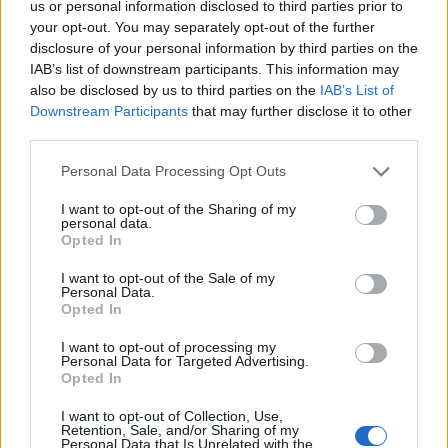
us or personal information disclosed to third parties prior to
your opt-out. You may separately opt-out of the further
disclosure of your personal information by third parties on the
IAB’s list of downstream participants. This information may
also be disclosed by us to third parties on the
IAB’s List of
Downstream Participants
that may further disclose it to other
Πρόσθεσε πως ο Αντώνης όπου και να πήγαινε
third parties.
έκανε φίλους. Αυτό που είχε αλλάξει τον Αντώνη
Please note that this website/app uses one or more Google
Personal Data Processing Opt Outs
ήταν ο θάνατος του πατέρα τους, σύμφωνα με τον
services and may gather and store information including but
αδερφό του.
not limited to your visit or usage behaviour. You may click to
I want to opt-out of the Sharing of my
personal data.
grant or deny consent to Google and its third-party tags to
Opted In
use your data for below specified purposes in below Google
consent section.
I want to opt-out of the Sale of my
Personal Data.
Opted In
I want to opt-out of processing my
Personal Data for Targeted Advertising.
Opted In
I want to opt-out of Collection, Use,
Retention, Sale, and/or Sharing of my
Personal Data that Is Unrelated with the