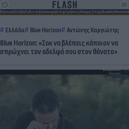
ιδήσεων
Ελλάδα
Πολιτική
Οικονομία
Επιχειρήσεις
Κόσμος
Σπορ
Showbiz
Weekend
Ελλάδα
Blue Horizon
Αντώνης Καργιώτης
Blue Horizon: «Σοκ να βλέπεις κάποιον να
σπρώχνει τον αδελφό σου στον θάνατο»