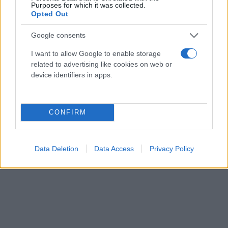
Purposes for which it was collected.
Opted Out
Google consents
Ο Νίκος Καργιώτης είπε πως όταν είδε το βίντεο
I want to allow Google to enable storage
related to advertising like cookies on web or
της δολοφονίας του Αντώνη τα έχασε. «Αδερφέ, και
device identifiers in apps.
εγώ πονάω» είπε, φανερά συγκινημένος.
CONFIRM
Data Deletion
Data Access
Privacy Policy