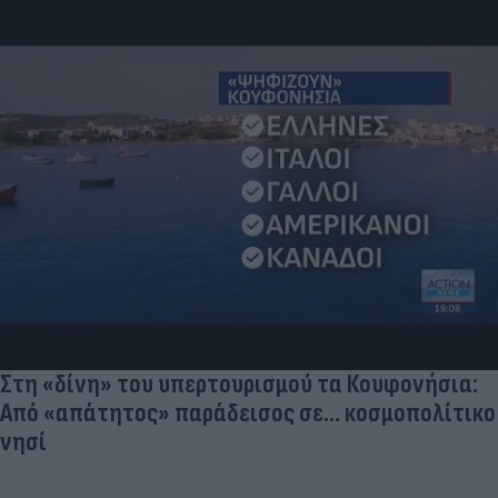
Στη «δίνη» του υπερτουρισμού τα Κουφονήσια:
Από «απάτητος» παράδεισος σε... κοσμοπολίτικο
νησί