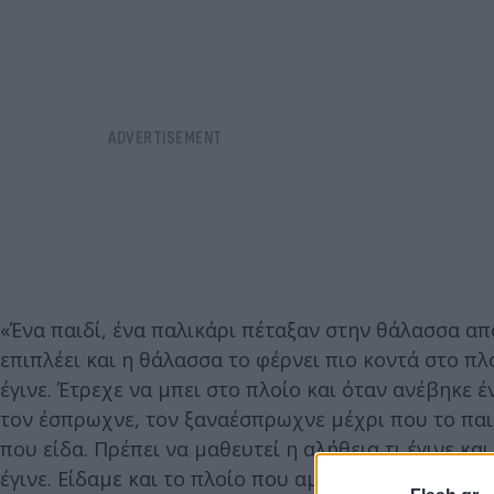
«Ένα παιδί, ένα παλικάρι πέταξαν στην θάλασσα από
επιπλέει και η θάλασσα το φέρνει πιο κοντά στο πλ
έγινε. Έτρεχε να μπει στο πλοίο και όταν ανέβηκε
τον έσπρωχνε, τον ξαναέσπρωχνε μέχρι που το παιδ
που είδα. Πρέπει να μαθευτεί η αλήθεια τι έγινε κ
έγινε. Είδαμε και το πλοίο που αμέσως έκανε απόπ