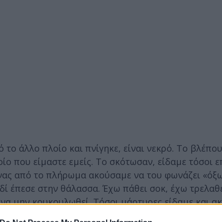
 το άλλο πλοίο και πνίγηκε, είναι νεκρό. Το βλέπου
οίο που είμαστε εμείς. Το σκότωσαν, είδαμε τόσοι ε
 ένας από το πλήρωμα ακούσαμε να του φωνάζει «όξ
ί έπεσε στην θάλασσα. Έχω πάθει σοκ, έχω τρελαθε
αι να μην κουκουλωθεί. Τόσοι μάρτυρες είδαμε και α
λου σα να μην συνέβη τίποτα. Εγώ δεν επιτρέπω στ