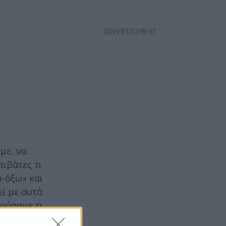
με, να
πιβάτες τι
ω-όξω» και
ί με αυτά
κούσαμε τι
ον εαυτό μου