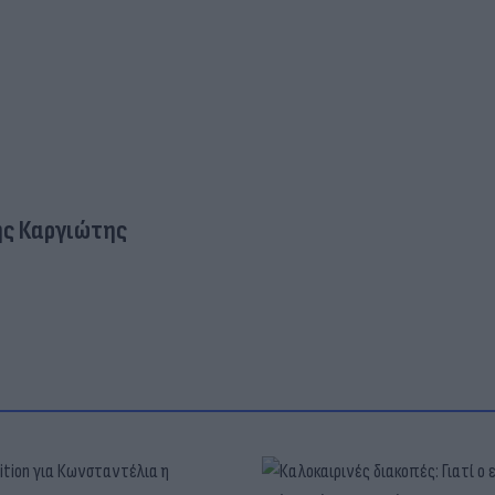
ς Καργιώτης