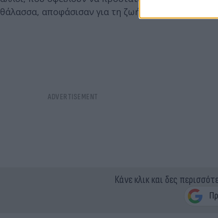
θάλασσα, αποφάσισαν για τη ζωή του».
Κάνε κλικ και δες περισσότ