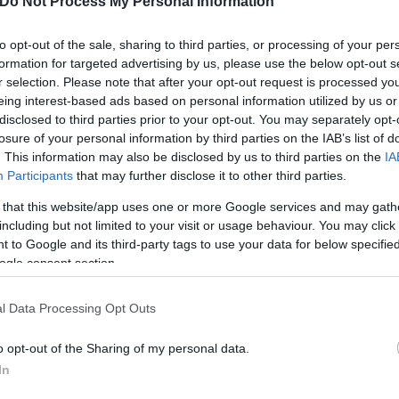
Do Not Process My Personal Information
ποχρέωση μου» ανέφεραν στο τηλέφωνο ο κ. Βασίλης 
ονιστικό βίντεο στο οποίο αποτυπώνεται η πραγματ
to opt-out of the sale, sharing to third parties, or processing of your per
.
formation for targeted advertising by us, please use the below opt-out s
r selection. Please note that after your opt-out request is processed y
eing interest-based ads based on personal information utilized by us or
disclosed to third parties prior to your opt-out. You may separately opt-
losure of your personal information by third parties on the IAB’s list of
. This information may also be disclosed by us to third parties on the
IA
Participants
that may further disclose it to other third parties.
 that this website/app uses one or more Google services and may gath
including but not limited to your visit or usage behaviour. You may click 
 to Google and its third-party tags to use your data for below specifi
ogle consent section.
l Data Processing Opt Outs
o opt-out of the Sharing of my personal data.
In