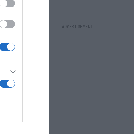
αρισμένοι
 το τέλος,
υαλό μου
ρωσε ότι:
μας πλοίου
άποιοι
ουν στη