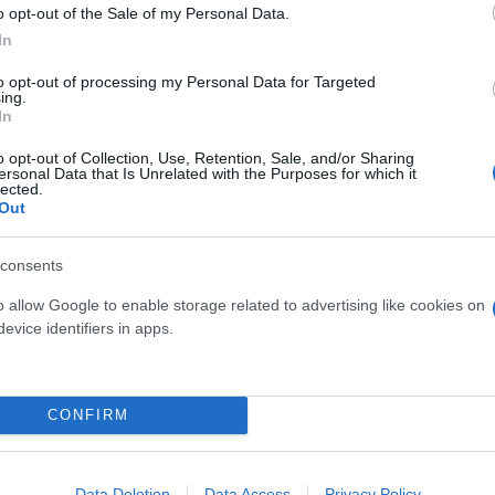
o opt-out of the Sale of my Personal Data.
In
to opt-out of processing my Personal Data for Targeted
ing.
In
o opt-out of Collection, Use, Retention, Sale, and/or Sharing
ersonal Data that Is Unrelated with the Purposes for which it
lected.
Out
consents
o allow Google to enable storage related to advertising like cookies on
 Βασίλης και η σύζυγος του, παραμένουν ακόμη σοκ
evice identifiers in apps.
του και η μνήμη του κατέγραψαν από την αρχή μέχρι
36χρονος Αντώνης Καρυώτης. «Δεν φεύγει από το μ
νε το παλικάρι» μας είπε και η σύζυγος του συμπλή
CONFIRM
ραβηχθεί τα video από τους επιβάτες και του δικού 
 κρίμα για το παιδί που χάθηκε τόσο άδικα επειδή κ
ες αλλά και να σώζουν οποιοδήποτε άτομο εντοπίσ
Data Deletion
Data Access
Privacy Policy