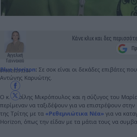
Κάνε κλικ και δες περισσότ
Αγγελική
Γιαννακού
Blue Horizon
:
Σε σοκ είναι οι δεκάδες επιβάτες πο
07.09.2023 11:34
Αντώνης Καρυώτης.
Ο κ. Βασίλης Μικρόπουλος και η σύζυγος του Μαρία
περίμεναν να ταξιδέψουν για να επιστρέψουν στην
της Τρίτης με τα
«Ρεθεμνιώτικα Νέα»
για να κατα
Horizon, όπως την είδαν με τα μάτια τους να συμβα