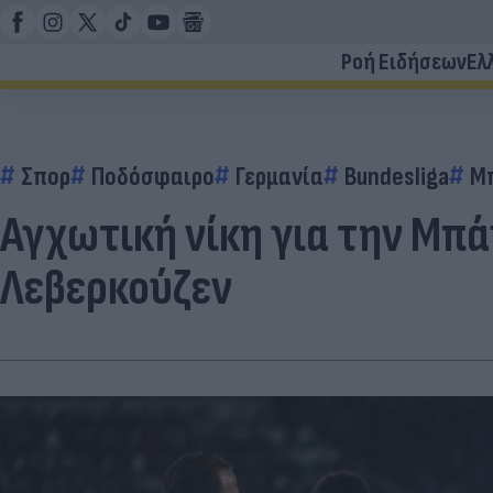
Ροή Ειδήσεων
Ελ
Σπορ
Ποδόσφαιρο
Γερμανία
Bundesliga
Μ
Αγχωτική νίκη για την Μπ
Λεβερκούζεν