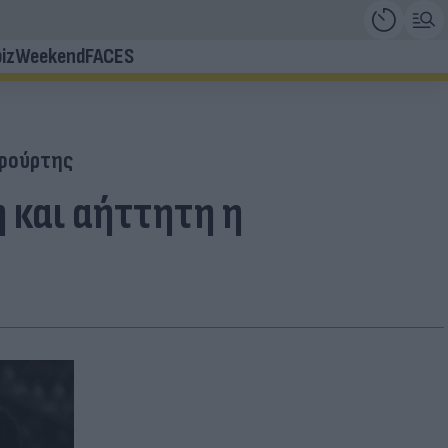
iz
Weekend
FACES
φούρτης
 και αήττητη η