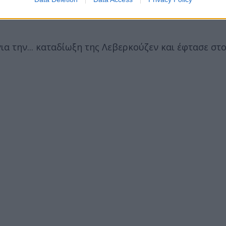
 ημιχρόνου με εξαιρετικό σουτ έξω από τη μεγάλη π
 την... καταδίωξη της Λεβερκούζεν και έφτασε στο