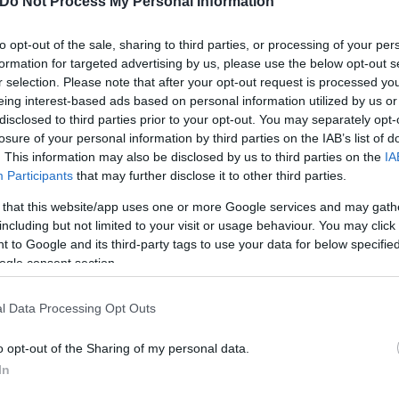
Do Not Process My Personal Information
to opt-out of the sale, sharing to third parties, or processing of your per
formation for targeted advertising by us, please use the below opt-out s
r selection. Please note that after your opt-out request is processed y
eing interest-based ads based on personal information utilized by us or
disclosed to third parties prior to your opt-out. You may separately opt-
losure of your personal information by third parties on the IAB’s list of
. This information may also be disclosed by us to third parties on the
IA
Participants
that may further disclose it to other third parties.
 that this website/app uses one or more Google services and may gath
including but not limited to your visit or usage behaviour. You may click 
 to Google and its third-party tags to use your data for below specifi
ogle consent section.
l Data Processing Opt Outs
ασίασαν τα τέρματά τους. Ο Χάρι Κέιν με σουτ-οβίδ
o opt-out of the Sharing of my personal data.
In