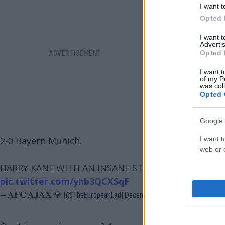
I want t
Opted 
I want 
Advertis
Opted 
I want t
of my P
was col
Opted 
Google 
I want t
2-0 Bayern Munich.
web or d
HARRY KANE WITH AN INSANE STRIKE FROM OUTSIDE THE 
pic.twitter.com/yhb3QCXSqF
— 𝐀𝐅𝐂 𝐀𝐉𝐀𝐗 💎 (@TheEuropeanLad)
December 20, 2023