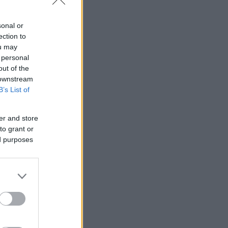
sonal or
ection to
ou may
 personal
out of the
 downstream
B’s List of
er and store
to grant or
ed purposes
α έξω από