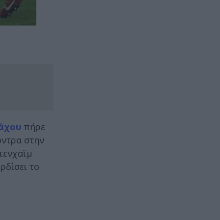
άχου
πήρε
όντρα στην
ντενχαϊμ
ρδίσει το