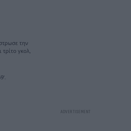
έστρωσε την
 τρίτο γκολ,
9'.