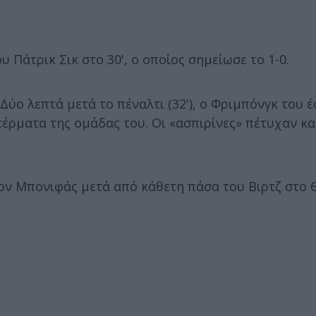
 Πάτρικ Σικ στο 30', ο οποίος σημείωσε το 1-0.
 Δύο λεπτά μετά το πέναλτι (32'), ο Φριμπόνγκ του 
έρματα της ομάδας του. Οι «ασπιρίνες» πέτυχαν και
τον Μπονιφάς μετά από κάθετη πάσα του Βιρτζ στο 6