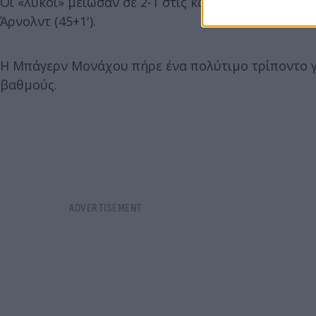
Οι «λύκοι» μείωσαν σε 2-1 στις καθυστερήσεις του
Άρνολντ (45+1').
Η Μπάγερν Μονάχου πήρε ένα πολύτιμο τρίποντο για
βαθμούς.