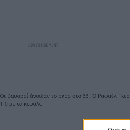
Οι Βαυαροί άνοιξαν το σκορ στο 33'. Ο Ραφαέλ Γκερ
1-0 με το κεφάλι.