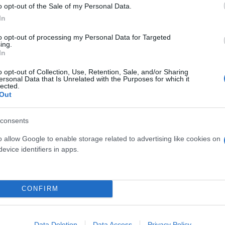
o opt-out of the Sale of my Personal Data.
In
to opt-out of processing my Personal Data for Targeted
ing.
In
o opt-out of Collection, Use, Retention, Sale, and/or Sharing
ersonal Data that Is Unrelated with the Purposes for which it
lected.
Out
consents
o allow Google to enable storage related to advertising like cookies on
evice identifiers in apps.
BOX !!!!!!!! WHAT A GOAL !!!!!!!!!
CONFIRM
Data Deletion
Data Access
Privacy Policy