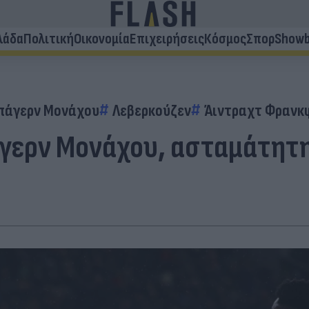
λάδα
Πολιτική
Οικονομία
Επιχειρήσεις
Κόσμος
Σπορ
Showb
πάγερν Μονάχου
Λεβερκούζεν
Άιντραχτ Φρανκ
άγερν Μονάχου, ασταμάτητη