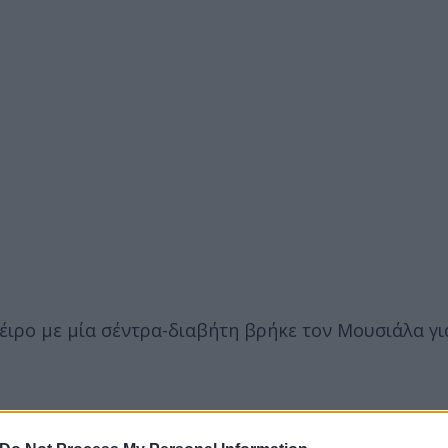
έιρο με μία σέντρα-διαβήτη βρήκε τον Μουσιάλα για