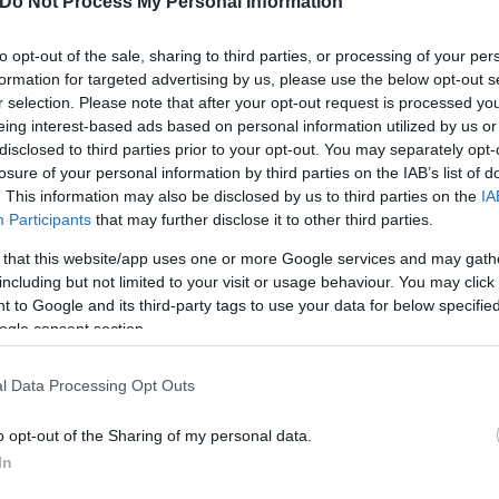
Do Not Process My Personal Information
ωσε όσους εμφάνισαν συμπτώματα. Το ενδεχόμενο ν
χει επιβεβαιωθεί.
to opt-out of the sale, sharing to third parties, or processing of your per
formation for targeted advertising by us, please use the below opt-out s
r selection. Please note that after your opt-out request is processed y
πολλά από τα οποία υπερβαίνουν τις προβλέψεις 
eing interest-based ads based on personal information utilized by us or
ση η Royal Caribbean.
disclosed to third parties prior to your opt-out. You may separately opt-
losure of your personal information by third parties on the IAB’s list of
. This information may also be disclosed by us to third parties on the
IA
Participants
that may further disclose it to other third parties.
 that this website/app uses one or more Google services and may gath
including but not limited to your visit or usage behaviour. You may click 
 to Google and its third-party tags to use your data for below specifi
ogle consent section.
l Data Processing Opt Outs
o opt-out of the Sharing of my personal data.
In