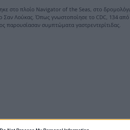
κε στο πλοίο Navigator of the Seas, στο δρομολόγ
ο Σαν Λούκας. Όπως γνωστοποίησε το CDC, 134 από 
τος παρουσίασαν συμπτώματα γαστρεντερίτιδας.
ενίσχυσε τις διαδικασίες καθαρισμού και απολύμ