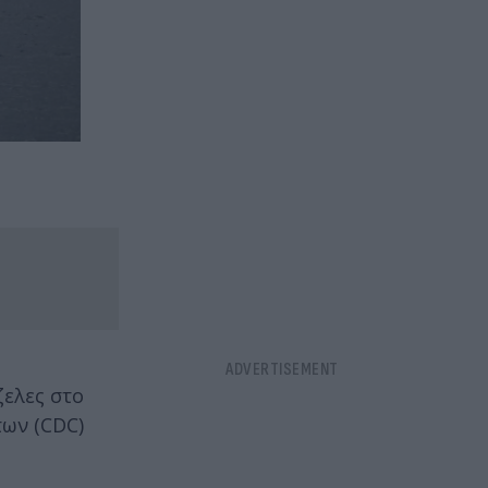
ζελες στο
των (CDC)