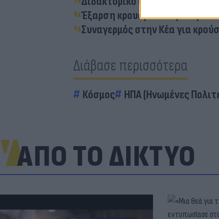
Διδακτορικό στην ευτυχία: Το 
Έξαρση κρουσμάτων γαστρεντε
Συναγερμός στην Κέα για κρού
Διάβασε περισσότερα
Κόσμος
ΗΠΑ (Ηνωμένες Πολιτε
ΑΠΟ ΤΟ ΔΙΚΤΥΟ