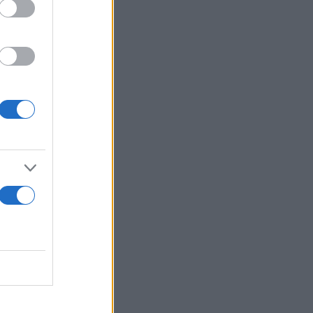
kened by a
49sbDBv
ψη
διά