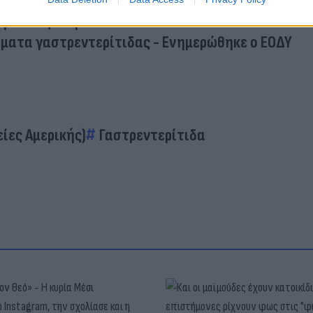
πρώτο στον κόσμο και είναι ήδη ανάρπαστο
ρίτιδας στην Κέα
σματα γαστρεντερίτιδας - Ενημερώθηκε ο ΕΟΔΥ
ίες Αμερικής)
Γαστρεντερίτιδα