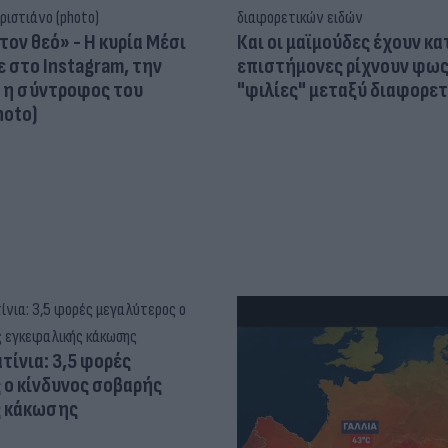
τον θεό» - Η κυρία Μέσι
Και οι μαϊμούδες έχουν κατ
 στο Instagram, την
επιστήμονες ρίχνουν φως
ι η σύντροφος του
"φιλίες" μεταξύ διαφορε
hoto)
τίνια: 3,5 φορές
 ο κίνδυνος σοβαρής
ς κάκωσης