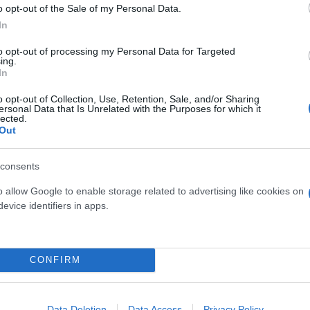
o opt-out of the Sale of my Personal Data.
oyal Caribbean International cruise ship were sic
In
nd diarrhea, according to the CDC.
https://t.co/U2Y
to opt-out of processing my Personal Data for Targeted
ws (@NBCNews)
July 18, 2025
ing.
In
ερο
Flash.gr
στην αναζήτηση της
Google
o opt-out of Collection, Use, Retention, Sale, and/or Sharing
ersonal Data that Is Unrelated with the Purposes for which it
lected.
Out
consents
o allow Google to enable storage related to advertising like cookies on
evice identifiers in apps.
CONFIRM
ίναι ο νοροϊός - Συμπτώματα, φροντίδα και πρόλη
ντερίτιδας στη Μαγνησία - Νοσηλεύονται 7 παι
Data Deletion
Data Access
Privacy Policy