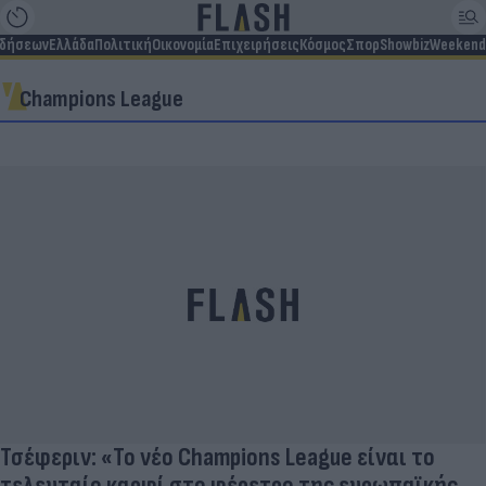
ιδήσεων
Ελλάδα
Πολιτική
Οικονομία
Επιχειρήσεις
Κόσμος
Σπορ
Showbiz
Weekend
Champions League
Τσέφεριν: «Το νέο Champions League είναι το
τελευταίο καρφί στο φέρετρο της ευρωπαϊκής