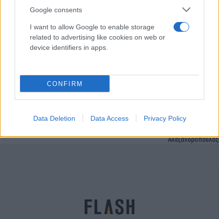
Google consents
I want to allow Google to enable storage
related to advertising like cookies on web or
device identifiers in apps.
CONFIRM
Champions League: Η Ατλέτικο απέκλεισε τη
Γιουνάιτεντ, στους «8» και η Μπενφίκα
Data Deletion
Data Access
Privacy Policy
Παναγιώτης
16.03.2022 00:12
Αλεξανδρόπουλος