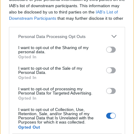
Αλεξανδρόπουλος
IAB’s list of downstream participants. This information may
also be disclosed by us to third parties on the
IAB’s List of
Downstream Participants
that may further disclose it to other
third parties.
Please note that this website/app uses one or more Google
Personal Data Processing Opt Outs
services and may gather and store information including but
not limited to your visit or usage behaviour. You may click to
I want to opt-out of the Sharing of my
personal data.
grant or deny consent to Google and its third-party tags to
Opted In
use your data for below specified purposes in below Google
consent section.
I want to opt-out of the Sale of my
Personal Data.
Opted In
Champions League: Η Τσέλσι «κλειδώνει» τη
I want to opt-out of processing my
πρόκριση στη Γαλλία - Ανοιχτοί λογαριασμοί με
Personal Data for Targeted Advertising.
Βιγιαρεάλ και Γιουβέντους
Opted In
Παναγιώτης
I want to opt-out of Collection, Use,
16.03.2022 06:00
Αλεξανδρόπουλος
Retention, Sale, and/or Sharing of my
Personal Data that Is Unrelated with the
Purposes for which it was collected.
Opted Out