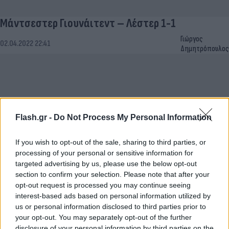
Μάντσεστερ Γιουνάιτεντ – Λέστερ 1-1
Γιώργος
02.04.2022 22:41
Δημητρόπουλος
Flash.gr -
Do Not Process My Personal Information
If you wish to opt-out of the sale, sharing to third parties, or
processing of your personal or sensitive information for
targeted advertising by us, please use the below opt-out
section to confirm your selection. Please note that after your
opt-out request is processed you may continue seeing
Champions League: Η Βιγιαρέαλ απέκλεισε τη
interest-based ads based on personal information utilized by
Γιουβέντους, στους «8» και η Τσέλσι
us or personal information disclosed to third parties prior to
your opt-out. You may separately opt-out of the further
Παναγιώτης
17.03.2022 00:03
disclosure of your personal information by third parties on the