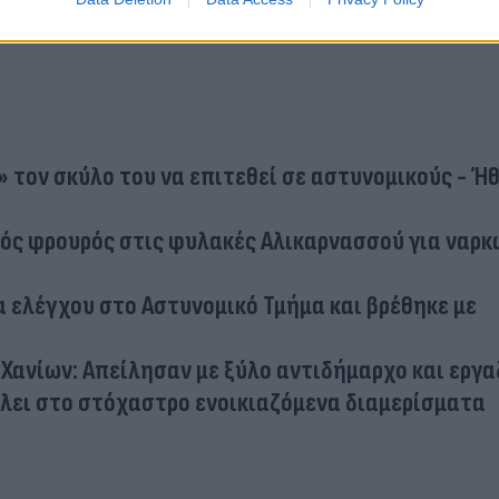
 τον σκύλο του να επιτεθεί σε αστυνομικούς - Ή
ός φρουρός στις φυλακές Αλικαρνασσού για ναρκ
α ελέγχου στο Αστυνομικό Τμήμα και βρέθηκε με
ανίων: Απείλησαν με ξύλο αντιδήμαρχο και εργα
άλει στο στόχαστρο ενοικιαζόμενα διαμερίσματα