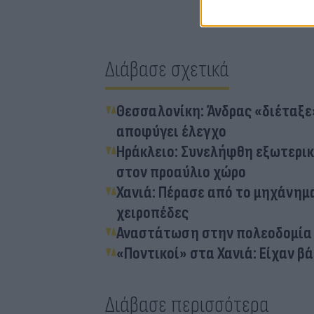
Διάβασε σχετικά
Θεσσαλονίκη: Άνδρας «διέταξε»
αποφύγει έλεγχο
Ηράκλειο: Συνελήφθη εξωτερικ
στον προαύλιο χώρο
Χανιά: Πέρασε από το μηχάνημ
χειροπέδες
Αναστάτωση στην πολεοδομία Χ
«Ποντικοί» στα Χανιά: Είχαν β
Διάβασε περισσότερα