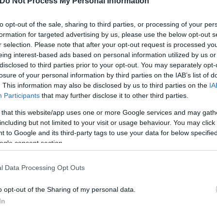
Do Not Process My Personal Information
to opt-out of the sale, sharing to third parties, or processing of your per
formation for targeted advertising by us, please use the below opt-out s
τυνομικούς σχετικά με διακίνηση ναρκωτικών ουσι
r selection. Please note that after your opt-out request is processed y
ήθηκε συντονισμένη επιχείρηση σε περιοχή του Δ
eing interest-based ads based on personal information utilized by us or
disclosed to third parties prior to your opt-out. You may separately opt-
losure of your personal information by third parties on the IAB’s list of
. This information may also be disclosed by us to third parties on the
IA
κα σε υπαίθριο χώρο τη στιγμή που παραλάμβανε ΙΧ
Participants
that may further disclose it to other third parties.
στυνομική έρευνα, έφερε παραποιημένα στοιχεία, 
 that this website/app uses one or more Google services and may gath
πής.
including but not limited to your visit or usage behaviour. You may click 
 to Google and its third-party tags to use your data for below specifi
ogle consent section.
ρέθηκαν και κατασχέθηκαν ένα πιστόλι (τύπου ρέπλ
α) με μικροποσότητα κοκαΐνης, μικροποσότητα κάνν
l Data Processing Opt Outs
τρημάτων, συσκευή σπρέι πιπεριού, ζυγαριά ακριβε
υράφι και υπολείμματα ναρκωτικής ουσίας, καθώς κ
o opt-out of the Sharing of my personal data.
ερευνάται.
In