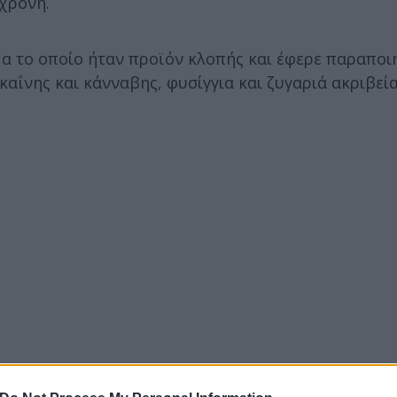
6χρονη.
α το οποίο ήταν προϊόν κλοπής και έφερε παραποι
καΐνης και κάνναβης, φυσίγγια και ζυγαριά ακριβεία
οχή του Δήμου Πλατανιά από αστυνομικούς της Υπ