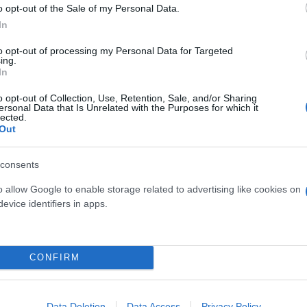
Δίωξης και Εξιχνίασης Εγκλημάτων Χανίων.
o opt-out of the Sale of my Personal Data.
In
to opt-out of processing my Personal Data for Targeted
ing.
In
o opt-out of Collection, Use, Retention, Sale, and/or Sharing
ersonal Data that Is Unrelated with the Purposes for which it
lected.
Out
consents
o allow Google to enable storage related to advertising like cookies on
evice identifiers in apps.
ερο
Flash.gr
στην αναζήτηση της
Google
CONFIRM
Data Deletion
Data Access
Privacy Policy