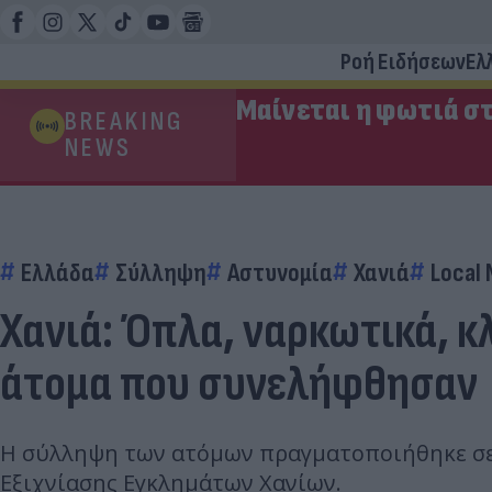
Ροή Ειδήσεων
Ελ
Μαίνεται η φωτιά στ
BREAKING
NEWS
Ελλάδα
Σύλληψη
Αστυνομία
Χανιά
Local
Χανιά: Όπλα, ναρκωτικά, κ
άτομα που συνελήφθησαν
Η σύλληψη των ατόμων πραγματοποιήθηκε σε
Εξιχνίασης Εγκλημάτων Χανίων.