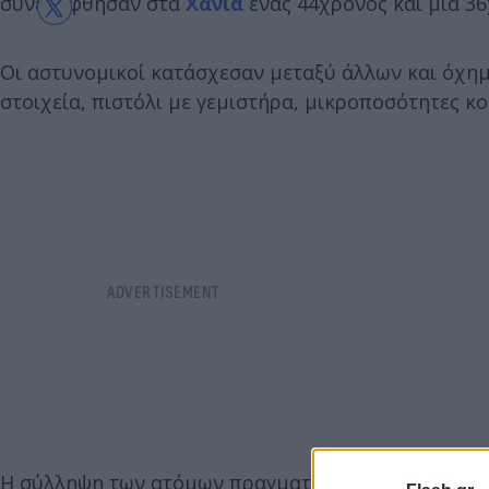
συνελήφθησαν στα
Χανιά
ένας 44χρονος και μία 3
Οι αστυνομικοί κατάσχεσαν μεταξύ άλλων και όχημ
στοιχεία, πιστόλι με γεμιστήρα, μικροποσότητες κο
Η σύλληψη των ατόμων πραγματοποιήθηκε σε περι