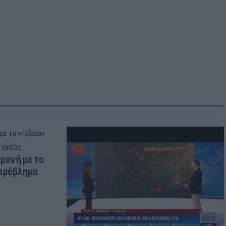
μμονή με το
 πρόβλημα