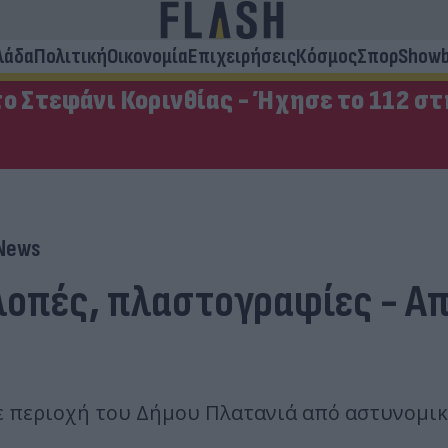
λάδα
Πολιτική
Οικονομία
Επιχειρήσεις
Κόσμος
Σπορ
Showb
ο Στεφάνι Κορινθίας - Ήχησε το 112 σ
 News
λοπές, πλαστογραφίες - Απ'
 περιοχή του Δήμου Πλατανιά από αστυνομικ