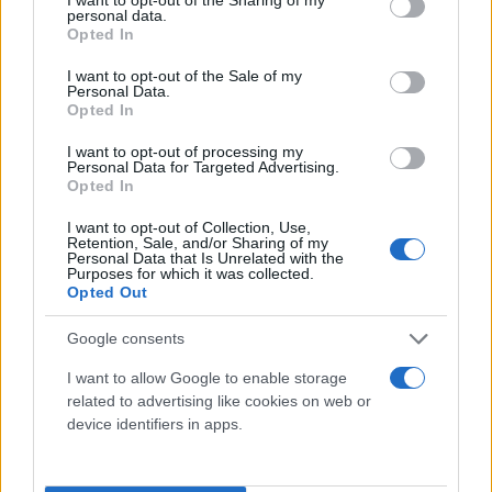
δεν πρέπει να ξεπερνά το όριο των 20dB/χλμ
personal data.
grant or deny consent to Google and its third-party tags to
προκειμένου ένα καλώδιο οπτικών ινών να
Opted In
use your data for below specified purposes in below Google
θεωρηθεί κατάλληλο ώστε να χρησιμοποιηθεί στη
consent section.
I want to opt-out of the Sale of my
Personal Data.
μετάδοση τηλεφωνικών σημάτων.
Opted In
I want to opt-out of processing my
Ακόμα, ο Charles K. Kao ηγήθηκε της ανάπτυξης
Personal Data for Targeted Advertising.
Opted In
αυτής της επαναστατικής τεχνολογίας και το 1977,
το πρώτο τηλεφωνικό δίκτυο μετέφερε ζωντανά
I want to opt-out of Collection, Use,
Retention, Sale, and/or Sharing of my
σήματα μέσω οπτικών ινών.
Personal Data that Is Unrelated with the
Purposes for which it was collected.
Opted Out
Αργότερα, ο Charles K. Kao θα αναπτύξει ένα
Google consents
φασματόμετρο μεγάλης ευαισθησίας προκειμένου
να μετράται η απώλεια των ρευστών κρυστάλλων
I want to allow Google to enable storage
quartz, που παράγονται βιομηχανικά. Μέσω αυτού,
related to advertising like cookies on web or
device identifiers in apps.
μάλιστα, απέδειξε πως με τη χρήση ενός τέτοιου
βιομηχανικής παραγωγής κρυστάλλου,