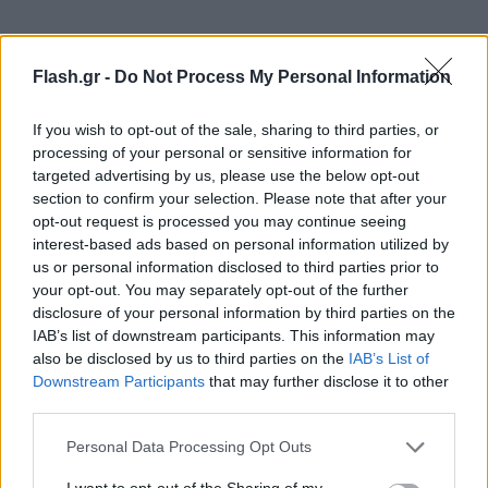
Flash.gr -
Do Not Process My Personal Information
If you wish to opt-out of the sale, sharing to third parties, or
processing of your personal or sensitive information for
targeted advertising by us, please use the below opt-out
section to confirm your selection. Please note that after your
opt-out request is processed you may continue seeing
interest-based ads based on personal information utilized by
Εν συνεχεία, ο ίδιος έκανε τις μεταπτυχιακές του
us or personal information disclosed to third parties prior to
σπουδές ως μηχανικός στην Standard Telephones
your opt-out. You may separately opt-out of the further
disclosure of your personal information by third parties on the
and Cables Ltd..Το 1966, ο Charles K. Kao
IAB’s list of downstream participants. This information may
αποδεικνύει μαζί με τον Τζορτζ Χόκαμ πως η
also be disclosed by us to third parties on the
IAB’s List of
υψηλή εξασθένηση του σήματος που μεταδίδεται
Downstream Participants
that may further disclose it to other
μέσω των ινών αυτών δεν είναι τίποτε παραπάνω
third parties.
από μία συνέπεια της μη απόλυτης καθαρότητας
Please note that this website/app uses one or more Google
Personal Data Processing Opt Outs
του ίδιου του γυαλιού και πως η εξασθένηση αυτή
services and may gather and store information including but
not limited to your visit or usage behaviour. You may click to
I want to opt-out of the Sharing of my