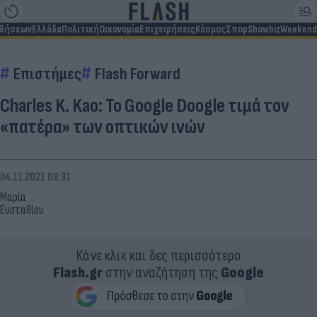
ιδήσεων
Ελλάδα
Πολιτική
Οικονομία
Επιχειρήσεις
Κόσμος
Σπορ
Showbiz
Weekend
Επιστήμες
Flash Forward
Charles K. Kao: Το Google Doogle τιμά τον
«πατέρα» των οπτικών ινών
04.11.2021 08:31
Μαρία
Ευσταθίου
Κάνε κλικ και δες περισσότερο
Flash.gr
στην αναζήτηση της
Google