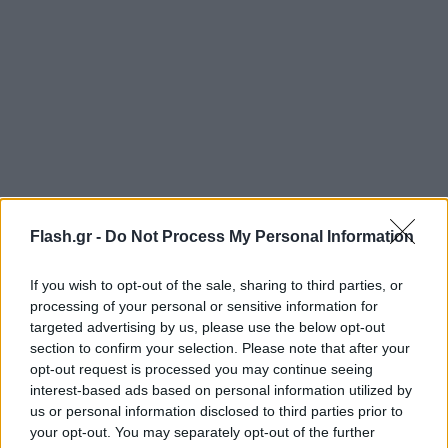
Flash.gr -
Do Not Process My Personal Information
Χθες, στο Ισραήλ, εκατοντάδες άνθρωποι
διαδήλωσαν στο Τελ Αβίβ, ζητώντας την
If you wish to opt-out of the sale, sharing to third parties, or
απελευθέρωση των 137 ανθρώπων που συνεχίζουν
processing of your personal or sensitive information for
να κρατούνται στη Λωρίδα της Γάζας. Πολλοί είχαν
targeted advertising by us, please use the below opt-out
section to confirm your selection. Please note that after your
αφίσες με τις φωτογραφίες των ομήρων. Τέσσερις
opt-out request is processed you may continue seeing
πρώην όμηροι απευθύνθηκαν στο πλήθος μέσω
interest-based ads based on personal information utilized by
βιντεοσύνδεσης, για να μιλήσουν για όσα βίωσαν --
us or personal information disclosed to third parties prior to
your opt-out. You may separately opt-out of the further
τον φόβο, την πείνα, την έλλειψη ύπνου-- κατά τη