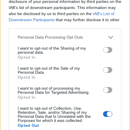
disclosure of your personal information by third parties on the
διάρκεια της ομηρείας τους.
IAB’s list of downstream participants. This information may
also be disclosed by us to third parties on the
IAB’s List of
Downstream Participants
that may further disclose it to other
Romi was kidnapped to Gaza while she was hurt
third parties.
and bleeding…. Bring her home, bring the rest of
Please note that this website/app uses one or more Google
our hostages back now!
Personal Data Processing Opt Outs
services and may gather and store information including but
pic.twitter.com/qldW7r1Q6Y
not limited to your visit or usage behaviour. You may click to
I want to opt-out of the Sharing of my
personal data.
— יוסף חדאד - Yoseph Haddad (@YosephHaddad)
December 3, 2023
grant or deny consent to Google and its third-party tags to
Opted In
use your data for below specified purposes in below Google
consent section.
I want to opt-out of the Sale of my
«Οι κόρες μας είδαν πράγματα που παιδιά αυτής
Personal Data.
της ηλικίας, ή κάθε ηλικίας, δεν πρέπει να
Opted In
βλέπουν», δήλωσε η Ντανιέλ Αλονι, 45 ετών, που
I want to opt-out of processing my
απελευθερώθηκε στις 24 Νοεμβρίου με την
Personal Data for Targeted Advertising.
Opted In
πεντάχρονη κόρη της.
I want to opt-out of Collection, Use,
Retention, Sale, and/or Sharing of my
Personal Data that Is Unrelated with the
Η Έλενα Τρουπάνοφ, που αφέθηκε ελεύθερη την
Purposes for which it was collected.
Τετάρτη και που βρέθηκε στη συγκέντρωση στο
Opted Out