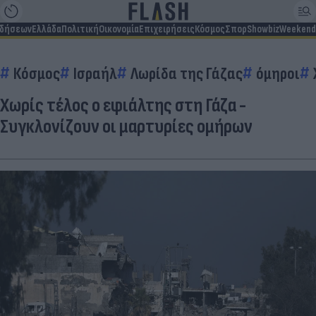
ιδήσεων
Ελλάδα
Πολιτική
Οικονομία
Επιχειρήσεις
Κόσμος
Σπορ
Showbiz
Weekend
Κόσμος
Ισραήλ
Λωρίδα της Γάζας
όμηροι
Χωρίς τέλος ο εφιάλτης στη Γάζα -
Συγκλονίζουν οι μαρτυρίες ομήρων