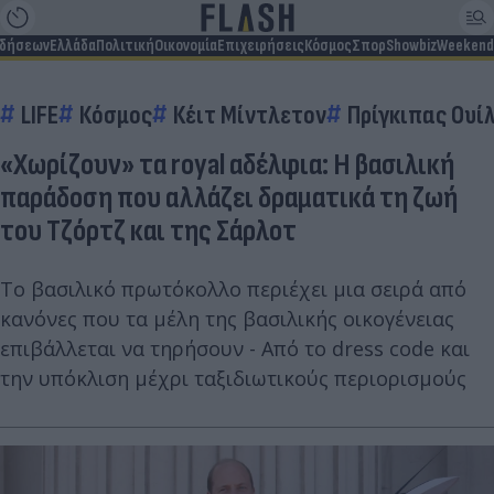
ιδήσεων
Ελλάδα
Πολιτική
Οικονομία
Επιχειρήσεις
Κόσμος
Σπορ
Showbiz
Weekend
LIFE
Κόσμος
Κέιτ Μίντλετον
Πρίγκιπας Ουί
«Χωρίζουν» τα royal αδέλφια: Η βασιλική
παράδοση που αλλάζει δραματικά τη ζωή
του Τζόρτζ και της Σάρλοτ
Το βασιλικό πρωτόκολλο περιέχει μια σειρά από
κανόνες που τα μέλη της βασιλικής οικογένειας
επιβάλλεται να τηρήσουν - Από το dress code και
την υπόκλιση μέχρι ταξιδιωτικούς περιορισμούς