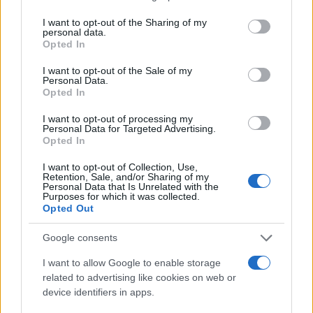
services and may gather and store information including but
not limited to your visit or usage behaviour. You may click to
I want to opt-out of the Sharing of my
personal data.
Έτσι σε περίπτωση που η οικογένεια θελήσει να
grant or deny consent to Google and its third-party tags to
Opted In
use your data for below specified purposes in below Google
ταξιδέψει μαζί θα πρέπει να ζητήσει άδεια από τον
consent section.
I want to opt-out of the Sale of my
βασιλιά Κάρολο, που είναι ο σημερινός μονάρχης.
Personal Data.
Opted In
Επομένως εάν εφαρμοστεί ο βασιλικός κανόνας,
αυτό σημαίνει ότι σε ηλικία μόλις 12 ετών, ο
I want to opt-out of processing my
Personal Data for Targeted Advertising.
Τζορτζ θα πρέπει να ταξιδεύει χωριστά από την
Opted In
οικογένειά του για το υπόλοιπο της ζωής του.
I want to opt-out of Collection, Use,
Retention, Sale, and/or Sharing of my
Personal Data that Is Unrelated with the
Αν και τα αεροπορικά δυστυχήματα είναι σπάνια
Purposes for which it was collected.
Opted Out
αυτές τις μέρες, τρία μέλη της βασιλικής
οικογένειας έχουν χάσει τη ζωή τους σε
Google consents
αεροπορικά δυστυχήματα στο παρελθόν. Η αδερφή
I want to allow Google to enable storage
του πρίγκιπα Φιλίππου, η πριγκίπισσα Σεσίλ,
related to advertising like cookies on web or
πέθανε σε δυστύχημα το 1937, ο θείος της
device identifiers in apps.
αείμνηστης βασίλισσας Ελισάβετυ, πρίγκιπας