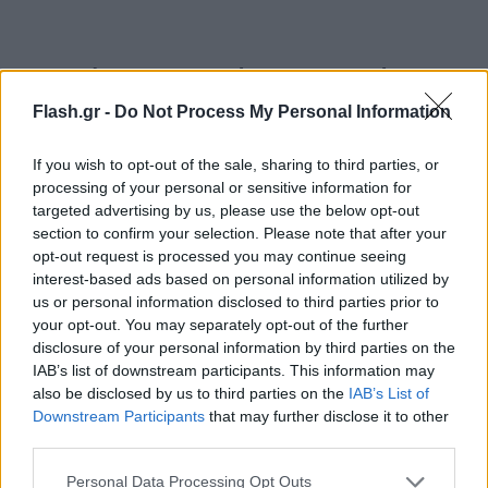
Τι προβλέπει ο αυστηρός ταξιδιωτικός
περιορισμός
Flash.gr -
Do Not Process My Personal Information
Σύμφωνα με την Dailyexpress
ο κανόνας έχει
If you wish to opt-out of the sale, sharing to third parties, or
σχεδιαστεί για να προστατεύει τη μοναρχία σε
processing of your personal or sensitive information for
targeted advertising by us, please use the below opt-out
περιπτώσεις ατυχημάτων και να διατηρεί ασφαλή
section to confirm your selection. Please note that after your
τη γραμμή διαδοχής. Ο πρίγκιπας Ουίλιαμ είναι ο
opt-out request is processed you may continue seeing
επόμενος στη σειρά για τον θρόνο αν συμβεί κάτι
interest-based ads based on personal information utilized by
us or personal information disclosed to third parties prior to
στον βασιλιά Κάρολο. Ο Τζορτζ είναι τρίτος στη
your opt-out. You may separately opt-out of the further
σειρά και η Σάρλοτ είναι τέταρτη, οπότε ένα
disclosure of your personal information by third parties on the
ατύχημα σε αεροσκάφος ή αλλο μέσο μεταφοράς,
IAB’s list of downstream participants. This information may
θα μπορούσε να απειλήσει την άμεση γραμμή
also be disclosed by us to third parties on the
IAB’s List of
Downstream Participants
that may further disclose it to other
διαδοχής σε περίπτωση που ταξιδεύουν όλοι μαζί -
third parties.
γι' αυτό ο κανόνας τους απαγορεύει να βρεθούν
Please note that this website/app uses one or more Google
στο ίδιο μέσο μεταφοράς.
Personal Data Processing Opt Outs