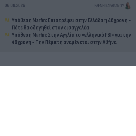
06.08.2026
ΕΛΈΝΗ ΚΑΡΑΘΆΝΟΥ
Υπόθεση Marfin: Επιστρέφει στην Ελλάδα η 46χρονη -
Πότε θα οδηγηθεί στον εισαγγελέα
Υπόθεση Marfin: Στην Αγγλία το «ελληνικό FBI» για την
46χρονη - Την Πέμπτη αναμένεται στην Αθήνα