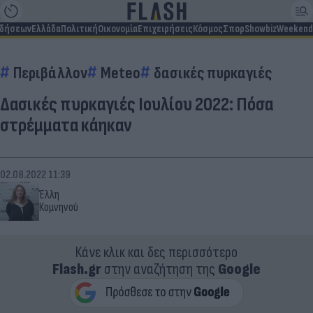
ιδήσεων
Ελλάδα
Πολιτική
Οικονομία
Επιχειρήσεις
Κόσμος
Σπορ
Showbiz
Weekend
Περιβάλλον
Meteo
δασικές πυρκαγιές
Δασικές πυρκαγιές Ιουλίου 2022: Πόσα
στρέμματα κάηκαν
02.08.2022 11:39
Έλλη
Κομνηνού
Κάνε κλικ και δες περισσότερο
Flash.gr
στην αναζήτηση της
Google