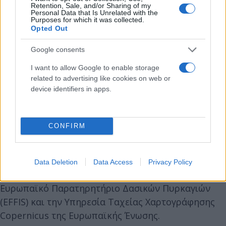
Retention, Sale, and/or Sharing of my
Personal Data that Is Unrelated with the
Purposes for which it was collected.
Opted Out
Google consents
I want to allow Google to enable storage
related to advertising like cookies on web or
device identifiers in apps.
CONFIRM
Τα δεδομένα άντλησε και επεξεργάστηκε η
πυρομετεωρολογική ομάδα FLAME του Εθνικού
Data Deletion
Data Access
Privacy Policy
Αστεροσκοπείου Αθηνών (ΕΑΑ) / meteo.gr από το
Ευρωπαϊκό Παρατηρητήριο Δασικών Πυρκαγιών
(EFFIS) και την Υπηρεσία Ταχείας Χαρτογράφησης
Copernicus της Ευρωπαϊκής Ένωσης.