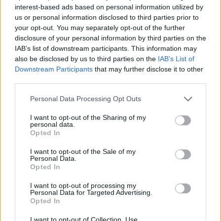
interest-based ads based on personal information utilized by
Μέλαμπες Κρήτης, 12.150 στρέμματα στην Ιτέα και
us or personal information disclosed to third parties prior to
8.250 στρέμματα στις Πόρτες Πελοποννήσου.
your opt-out. You may separately opt-out of the further
disclosure of your personal information by third parties on the
IAB’s list of downstream participants. This information may
also be disclosed by us to third parties on the
IAB’s List of
Downstream Participants
that may further disclose it to other
third parties.
Please note that this website/app uses one or more Google
Personal Data Processing Opt Outs
services and may gather and store information including but
not limited to your visit or usage behaviour. You may click to
I want to opt-out of the Sharing of my
personal data.
grant or deny consent to Google and its third-party tags to
Opted In
use your data for below specified purposes in below Google
consent section.
I want to opt-out of the Sale of my
Personal Data.
Opted In
I want to opt-out of processing my
Personal Data for Targeted Advertising.
Opted In
I want to opt-out of Collection, Use,