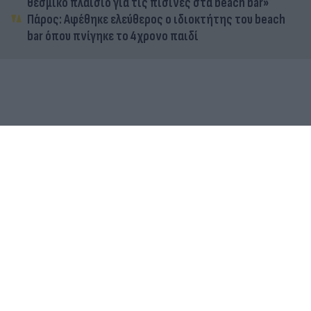
θεσμικό πλαίσιο για τις πισίνες στα beach bar»
Πάρος: Αφέθηκε ελεύθερος ο ιδιοκτήτης του beach
bar όπου πνίγηκε το 4χρονο παιδί