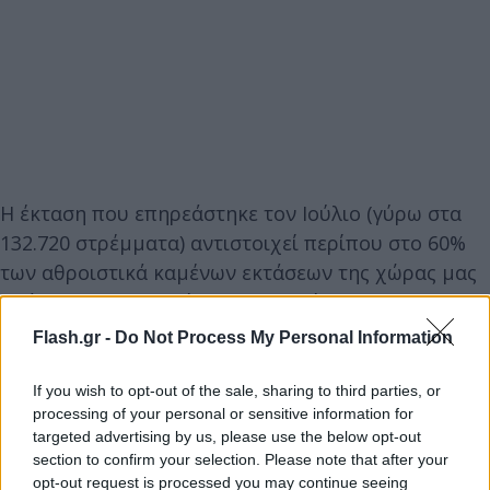
Η έκταση που επηρεάστηκε τον Ιούλιο (γύρω στα
132.720 στρέμματα) αντιστοιχεί περίπου στο 60%
των αθροιστικά καμένων εκτάσεων της χώρας μας
από την 1η Ιανουαρίου 2022 (περίπου 215.000
στρέμματα).
Flash.gr -
Do Not Process My Personal Information
If you wish to opt-out of the sale, sharing to third parties, or
Αναλυτικά, τον Ιούλιο (1η έως 31) οι πυρκαγιές
processing of your personal or sensitive information for
έκαψαν περί τα 40.000 στρέμματα στη Δαδιά
targeted advertising by us, please use the below opt-out
Έβρου, 27.800 στρέμματα στην Πεντέλη, 24.500
section to confirm your selection. Please note that after your
στρέμματα στη Λέσβο, 20.020 στρέμματα στις
opt-out request is processed you may continue seeing