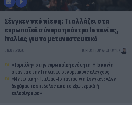
Σένγκεν υπό πίεση: Τι αλλάζει στα
ευρωπαϊκά σύνορα η κόντρα Ισπανίας,
Ιταλίας για το μεταναστευτικό
08.08.2026
ΓΙΏΡΓΟΣ ΓΕΩΡΓΑΚΌΠΟΥΛΟΣ
«Τορπίλη» στην ευρωπαϊκή ενότητα: Η Ισπανία
απαντά στην Ιταλία με συνοριακούς ελέγχους
«Μετωπική» Ιταλίας-Ισπανίας για Σένγκεν: «Δεν
δεχόμαστε επιβολές από το εξωτερικό ή
τελεσίγραφα»