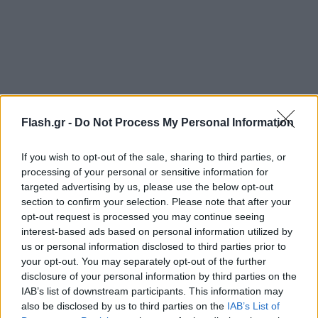
Flash.gr -
Do Not Process My Personal Information
If you wish to opt-out of the sale, sharing to third parties, or
processing of your personal or sensitive information for
targeted advertising by us, please use the below opt-out
Η βλάβη εντοπίζεται σε μια γραμμή Μέσης Τάσης
section to confirm your selection. Please note that after your
που τροφοδοτεί τμήμα της Παλλήνης και της
opt-out request is processed you may continue seeing
interest-based ads based on personal information utilized by
Πεντέλης.
us or personal information disclosed to third parties prior to
your opt-out. You may separately opt-out of the further
Χωρίς προβλήματα λειτουργεί εξάλλου το δίκτυο
disclosure of your personal information by third parties on the
IAB’s list of downstream participants. This information may
Υψηλής Τάσης του ΑΔΜΗΕ.
also be disclosed by us to third parties on the
IAB’s List of