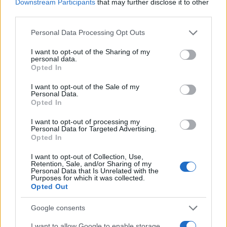
Downstream Participants
that may further disclose it to other
third parties.
Please note that this website/app uses one or more Google
Personal Data Processing Opt Outs
services and may gather and store information including but
not limited to your visit or usage behaviour. You may click to
I want to opt-out of the Sharing of my
personal data.
grant or deny consent to Google and its third-party tags to
Opted In
use your data for below specified purposes in below Google
consent section.
I want to opt-out of the Sale of my
Personal Data.
Opted In
I want to opt-out of processing my
Personal Data for Targeted Advertising.
Opted In
I want to opt-out of Collection, Use,
Retention, Sale, and/or Sharing of my
Personal Data that Is Unrelated with the
Purposes for which it was collected.
Opted Out
Google consents
I want to allow Google to enable storage