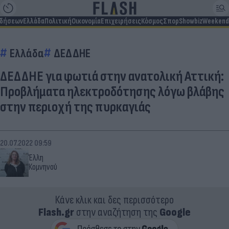
ιδήσεων
Ελλάδα
Πολιτική
Οικονομία
Επιχειρήσεις
Κόσμος
Σπορ
Showbiz
Weekend
Ελλάδα
ΔΕΔΔΗΕ
ΔΕΔΔΗΕ για φωτιά στην ανατολική Αττική:
Προβλήματα ηλεκτροδότησης λόγω βλάβης
στην περιοχή της πυρκαγιάς
20.07.2022 09:59
Έλλη
Κομνηνού
Κάνε κλικ και δες περισσότερο
Flash.gr
στην αναζήτηση της
Google