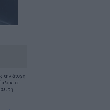
ς την άτυχη
όπλισε το
σει τη