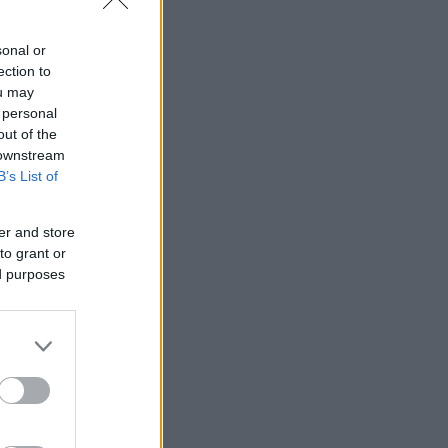
λίδα.
Ο
sonal or
ection to
ou may
 personal
out of the
 downstream
B’s List of
er and store
to grant or
ed purposes
αι ότι δεν