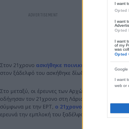
I want t
Opted 
I want 
Advertis
Opted 
I want t
of my P
was col
Opted 
Στον 21χρονο
ασκήθηκε ποινική δίωξη για ανθ
Google 
στον ξάδελφό του ασκήθηκε δίωξη για υπόθαλψη.
I want t
web or d
Στο μεταξύ, οι έρευνες των Αρχών βρίσκονται σε π
οδήγησαν τον 21χρονο στη Λάρισα να σκοτώσει την 
σύμφωνα με την ΕΡΤ,
ο 21χρονος ομολόγησε στο
ερευνά την εμπλοκή του ξαδέλφου του.