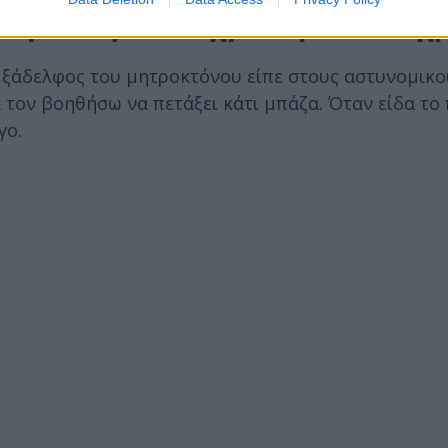
υ δράστη - «Ψυχρό αίμα» ο 21χ
ς ξάδελφος του μητροκτόνου είπε στους αστυνομικο
α τον βοηθήσω να πετάξει κάτι μπάζα. Όταν είδα τ
γο.