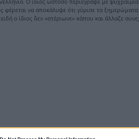
ανελλήνιο. Ο ίδιος ωστόσο περιέγραψε με ψυχραιμί
ος φέρεται να αποκάλυψε ότι γύρισε τα ξημερώματα 
πειδή ο ίδιος δεν «στέριωνε» κάπου και άλλαζε συν
φέρεται -σύμφωνα με τον καθ' ομολογίαν δράστη- να