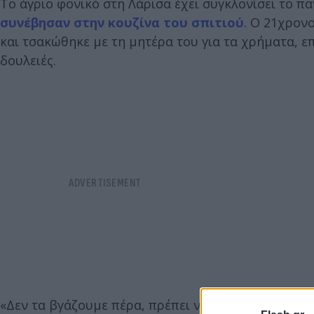
Το άγριο φονικό στη Λάρισα έχει συγκλονίσει το π
συνέβησαν στην κουζίνα του σπιτιού
. Ο 21χρον
και τσακώθηκε με τη μητέρα του για τα χρήματα, ε
δουλειές.
«Δεν τα βγάζουμε πέρα, πρέπει να βρεις δουλειά», 