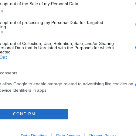
o opt-out of the Sale of my Personal Data.
In
to opt-out of processing my Personal Data for Targeted
ing.
In
o opt-out of Collection, Use, Retention, Sale, and/or Sharing
ersonal Data that Is Unrelated with the Purposes for which it
lected.
Out
ρωποκτονία από πρόθεση
σε ήρεμη ψυχική κατάστα
consents
o allow Google to enable storage related to advertising like cookies on
evice identifiers in apps.
λήρη εξέλιξη για να εξακριβωθούν οι ακριβείς συνθ
ίδια του τη μητέρα ύστερα από έναν έντονο καυγά.
υς αστυνομικούς την αποτρόπαια πράξη του
, ε
CONFIRM
Data Deletion
Data Access
Privacy Policy