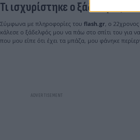
Τι ισχυρίστηκε ο ξάδελφος το
Σύμφωνα με πληροφορίες του
flash.gr
, ο 22χρονο
κάλεσε ο ξάδελφός μου να πάω στο σπίτι του για ν
που μου είπε ότι έχει τα μπάζα, μου φάνηκε περίερ