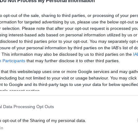
Do Not Process My Personal Information
αν -σύμφωνα με όσα αναφέρθηκαν στο Star- η θρυαλ
25 φορές
.
to opt-out of the sale, sharing to third parties, or processing of your per
formation for targeted advertising by us, please use the below opt-out s
r selection. Please note that after your opt-out request is processed y
eing interest-based ads based on personal information utilized by us or
disclosed to third parties prior to your opt-out. You may separately opt-
losure of your personal information by third parties on the IAB’s list of
. This information may also be disclosed by us to third parties on the
IA
Participants
that may further disclose it to other third parties.
 that this website/app uses one or more Google services and may gath
including but not limited to your visit or usage behaviour. You may click 
 to Google and its third-party tags to use your data for below specifi
τέρα του του μίλησε απαξιωτικά και περιφρονητικά κ
ogle consent section.
l Data Processing Opt Outs
o opt-out of the Sharing of my personal data.
In