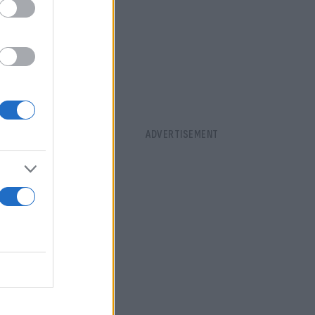
ση, ενώ
ήκες που
 Μάλιστα,
νώ η ΕΛΑΣ