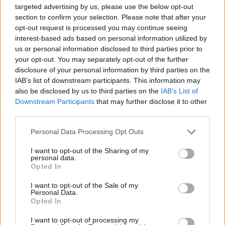
targeted advertising by us, please use the below opt-out
section to confirm your selection. Please note that after your
opt-out request is processed you may continue seeing
interest-based ads based on personal information utilized by
us or personal information disclosed to third parties prior to
your opt-out. You may separately opt-out of the further
disclosure of your personal information by third parties on the
IAB’s list of downstream participants. This information may
also be disclosed by us to third parties on the
IAB’s List of
Downstream Participants
that may further disclose it to other
third parties.
Please note that this website/app uses one or more Google
Personal Data Processing Opt Outs
services and may gather and store information including but
not limited to your visit or usage behaviour. You may click to
I want to opt-out of the Sharing of my
personal data.
grant or deny consent to Google and its third-party tags to
Opted In
use your data for below specified purposes in below Google
Η νεκρή 52χρονη στη Λάρισα / Φωτ.: Facebook
consent section.
I want to opt-out of the Sale of my
Personal Data.
Opted In
Το χρονικό της μητροκτονίας
I want to opt-out of processing my