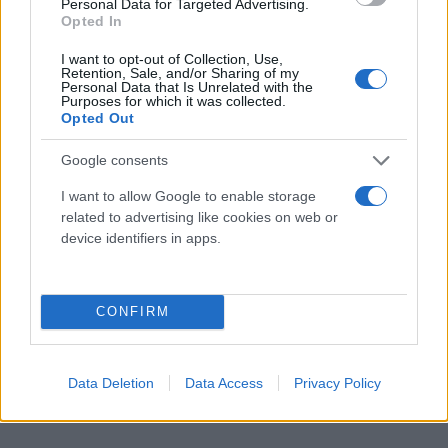
Σύμφωνα με όσα ισχυρίστηκε στους αστυνομικούς
Personal Data for Targeted Advertising.
Opted In
ο 21χρονος, την 52χρονη μητέρα του με την οποία
ζούσαν μαζί απ’ όταν είχε χωρίσει με τον σύζυγό
I want to opt-out of Collection, Use,
Retention, Sale, and/or Sharing of my
της, τη μαχαίρωσε μέχρι θανάτου ύστερα από μία
Personal Data that Is Unrelated with the
Purposes for which it was collected.
έντονη λογομαχία που είχαν τα ξημερώματα της
Opted Out
Δευτέρας (12/5).
Google consents
I want to allow Google to enable storage
related to advertising like cookies on web or
device identifiers in apps.
CONFIRM
Data Deletion
Data Access
Privacy Policy