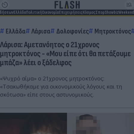
ιδήσεων
Ελλάδα
Πολιτική
Οικονομία
Επιχειρήσεις
Κόσμος
Σπορ
Showbiz
Weekend
Ελλάδα
Λάρισα
Δολοφονίες
Μητροκτόνος
Λάρισα: Αμετανόητος ο 21χρονος
μητροκτόνος - «Μου είπε ότι θα πετάξουμε
μπάζα» λέει ο ξάδελφος
«Ψυχρό αίμα» ο 21χρονος μητροκτόνος:
«Τσακωθήκαμε για οικονομικούς λόγους και τη
σκότωσα» είπε στους αστυνομικούς.