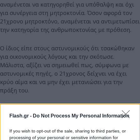
αναμένεται να κατηγορηθεί για υπόθαλψη και όχι
για συνέργεια στη μητροκτονία. Όσον αφορά τον
21χρονο μητροκτόνο, αναμένεται να αντιμετωπίσει
την κατηγορία της ανθρωποκτονίας με πρόθεση.
Ο ίδιος είπε στους αστυνομικούς ότι τσακώθηκαν
για οικονομικούς λόγους και την σκότωσε.
Μάλιστα, αξίζει να σημειωθεί πως, σύμφωνα με
αστυνομικές πηγές, ο 21χρονος δείχνει να έχει
κρύο αίμα και να μην έχει μετανιώσει για την
πράξη του.
Flash.gr -
Do Not Process My Personal Information
If you wish to opt-out of the sale, sharing to third parties, or
processing of your personal or sensitive information for