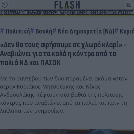
ιδήσεων
Ελλάδα
Πολιτική
Οικονομία
Επιχειρήσεις
Κόσμος
Σπορ
Showbiz
Weekend
Πολιτική
Βουλή
Νέα Δημοκρατία (ΝΔ)
Κυρι
«Δεν θα τους αφήσουμε σε χλωρό κλαρί» -
Αναβιώνει για τα καλά η κόντρα από τα
παλιά ΝΔ και ΠΑΣΟΚ
Με το ραντεβού των δυο παραμένει ακόμα «στον
αέρα» Κυριάκος Μητσοτάκης και Νίκος
Ανδρουλάκης πέφτουν στα βαθιά της πολιτικής
κόντρας που αναβιώνει από τα παλιά και πριν τη
λαίλαπα των μνημονίων.