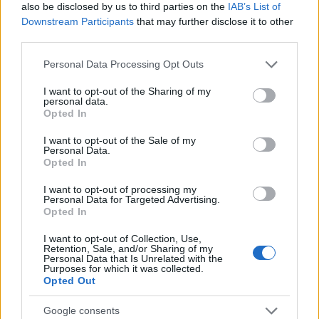
also be disclosed by us to third parties on the
IAB’s List of
Downstream Participants
that may further disclose it to other
third parties.
Please note that this website/app uses one or more Google
Personal Data Processing Opt Outs
services and may gather and store information including but
not limited to your visit or usage behaviour. You may click to
I want to opt-out of the Sharing of my
personal data.
grant or deny consent to Google and its third-party tags to
Opted In
Έτσι ο Κυριάκος Μητσοτάκης, ζευγάρωσε τα
use your data for below specified purposes in below Google
consent section.
κυβερνητικά χτυπήματα, ακόμη μια μεταρρύθμιση
I want to opt-out of the Sale of my
Personal Data.
των κυβερνήσεων του ΠΑΣΟΚ, και μάλιστα μια από
Opted In
τις πλέον εμβληματικές όπως είναι το ΕΣΥ. Βέβαια
I want to opt-out of processing my
όσο ήπιος ήταν ο σχολιασμός του υπουργού
Personal Data for Targeted Advertising.
Opted In
Επικρατείας, Μάκη Βορίδη, ο οποίος μέσω του
Action24
, υποστήριζε ότι: «Το μείζον για να κάνεις
I want to opt-out of Collection, Use,
Retention, Sale, and/or Sharing of my
σοβαρή αντιπολίτευση είναι οι αριθμητικοί
Personal Data that Is Unrelated with the
Purposes for which it was collected.
συσχετισμοί, είναι η ποιότητα. Είναι να δουλεύεις
Opted Out
και να καταλαβαίνεις τι έχεις να αντιπροτείνεις και
Google consents
τι είναι εκείνο το οποίο έχεις να καταλογίσεις»,