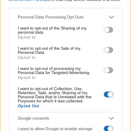
third parties.
Please note that this website/app uses one or more Google
Personal Data Processing Opt Outs
services and may gather and store information including but
not limited to your visit or usage behaviour. You may click to
I want to opt-out of the Sharing of my
Ενίσχυση της Διεθνούς Ενεργειακής
personal data.
grant or deny consent to Google and its third-party tags to
Opted In
Διασυνδεσιμότητας
use your data for below specified purposes in below Google
consent section.
I want to opt-out of the Sale of my
Personal Data.
Η πράσινη μετάβαση δεν είναι αποκομμένη από
Opted In
την ενεργειακή ασφάλεια. Η ΔΕΠΑ Εμπορίας
I want to opt-out of processing my
Personal Data for Targeted Advertising.
συμμετέχει ενεργά σε έργα στρατηγικής σημασίας
Opted In
στην Ελλάδα και τη Νοτιοανατολική Ευρώπη:
I want to opt-out of Collection, Use,
Retention, Sale, and/or Sharing of my
Personal Data that Is Unrelated with the
Με την ανάπτυξη δύο υπερσύγχρονων
Purposes for which it was collected.
θερμικών μονάδων παραγωγής ηλεκτρικής
Opted Out
ενέργειας σε Αλεξανδρούπολη (ισχύος 840
Google consents
MW) και Αλβανία (ισχύος 174 MW),
εισέρχεται στην ηλεκτροπαραγωγή με
I want to allow Google to enable storage