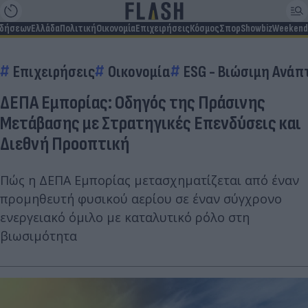
ιδήσεων
Ελλάδα
Πολιτική
Οικονομία
Επιχειρήσεις
Κόσμος
Σπορ
Showbiz
Weekend
Επιχειρήσεις
Οικονομία
ESG - Bιώσιμη Aνάπ
ΔΕΠΑ Εμπορίας: Οδηγός της Πράσινης
Μετάβασης με Στρατηγικές Επενδύσεις και
Διεθνή Προοπτική
Πώς η ΔΕΠΑ Εμπορίας μετασχηματίζεται από έναν
προμηθευτή φυσικού αερίου σε έναν σύγχρονο
ενεργειακό όμιλο με καταλυτικό ρόλο στη
βιωσιμότητα