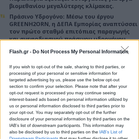
βιομεθανίου μεγαλύτερης κλίμακας.
Πράσινο Υδρογόνο
: Μέσω του έργου
GREENH2ORN, η ΔΕΠΑ Εμπορίας αναπτύσσει
τον πρώτο σταθμό επιτόπιας παραγωγής
και ανεφοδιασμού πράσινου υδρογόνου
στην Κοζάνη, ενισχύοντας τη βιώσιμη
Flash.gr -
Do Not Process My Personal Information
κινητικότητα και ανοίγοντας τον δρόμο για
τη χρήση υδρογόνου σε ευρύτερες
If you wish to opt-out of the sale, sharing to third parties, or
εφαρμογές.
processing of your personal or sensitive information for
targeted advertising by us, please use the below opt-out
section to confirm your selection. Please note that after your
opt-out request is processed you may continue seeing
interest-based ads based on personal information utilized by
us or personal information disclosed to third parties prior to
your opt-out. You may separately opt-out of the further
disclosure of your personal information by third parties on the
IAB’s list of downstream participants. This information may
also be disclosed by us to third parties on the
IAB’s List of
Downstream Participants
that may further disclose it to other