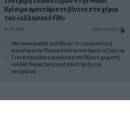
Συντριβή ελικοπτέρων στην Ψάθα:
Κρίσιμο αμοντάριστο βίντεο στα χέρια
του «ελληνικού FBI»
06.08.2026
ΜΑΡΊΑ ΚΑΤΡΙΝΆΚΗ
«Να αποκαλυφθεί η αλήθεια»: Στη Δικαιοσύνη η
οικογένεια του Έλληνα πιλότου που έχασε τη ζωή του
Στον εισαγγελέα η οικογένεια του Έλληνα χειριστή
του Bell: Παράσταση προς υποστήριξη της
κατηγορίας