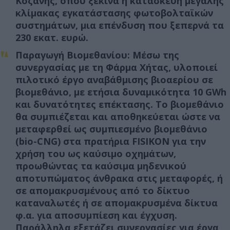
Κοζάνης, όπου ξεκινά η κατασκευή μεγάλης
κλίμακας εγκατάστασης φωτοβολταϊκών
συστημάτων, μια επένδυση που ξεπερνά τα
230 εκατ. ευρώ.
Παραγωγή Βιομεθανίου
: Μέσω της
συνεργασίας με τη Φάρμα Χήτας, υλοποιεί
πιλοτικό έργο αναβάθμισης βιοαερίου σε
βιομεθάνιο, με ετήσια δυναμικότητα 10 GWh
και δυνατότητες επέκτασης. Το βιομεθάνιο
θα συμπιέζεται και αποθηκεύεται ώστε να
μεταφερθεί ως συμπιεσμένο βιομεθάνιο
(bio-CNG) στα πρατήρια FISIKON για την
χρήση του ως καύσιμο οχημάτων,
προωθώντας τα καύσιμα μηδενικού
αποτυπώματος άνθρακα στις μεταφορές, ή
σε απομακρυσμένους από το δίκτυο
καταναλωτές ή σε απομακρυσμένα δίκτυα
φ.α. για αποσυμπίεση και έγχυση.
Παράλληλα εξετάζει συνεργασίες για έργα