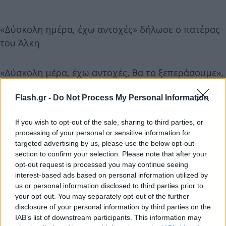
«Δύσκολη ημέρα, έχω αντοχές» δήλωσε ο πατέρας
του Άλκη
«Δύσκολη μέρα, έχω αντοχές, θα το ξεπεράσουμε»,
ψέλλισε ο πατέρας του Άλκη Καμπανού την ώρα
Flash.gr -
Do Not Process My Personal Information
που ανέβαινε τα σκαλιά του Δικαστικού Μεγάρου
Θεσσαλονίκης, ενώ η μητέρα του δεν ήταν σε θέση
If you wish to opt-out of the sale, sharing to third parties, or
να μιλήσει. Οι γονείς του αδικοχαμένου 19χρονου
processing of your personal or sensitive information for
πιστεύουν ότι οι κατηγορούμενοι μπορεί να
targeted advertising by us, please use the below opt-out
αφεθούν ελεύθεροι λόγω του 18μηνου.
section to confirm your selection. Please note that after your
opt-out request is processed you may continue seeing
interest-based ads based on personal information utilized by
https://www.youtube.com/watch?
us or personal information disclosed to third parties prior to
v=xR8BVP4ctDk&embeds_euri=https%3A%2F%2Fwww
your opt-out. You may separately opt-out of the further
disclosure of your personal information by third parties on the
IAB’s list of downstream participants. This information may