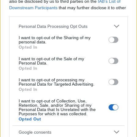
Η διαδικασία ξεκινάει σήμερα με την κλήρωση των
also be disclosed by us to third parties on the
IAB’s List of
Downstream Participants
that may further disclose it to other
ενόρκων και δύο αναπληρωματικών ενόρκων, που
third parties.
θα βρίσκονται καθ’ όλη τη διάρκεια της δίκης στην
αίθουσα.
Please note that this website/app uses one or more Google
Personal Data Processing Opt Outs
services and may gather and store information including but
not limited to your visit or usage behaviour. You may click to
I want to opt-out of the Sharing of my
personal data.
Η δίκη, που ξεκίνησε στις 18 Ιανουαρίου,
grant or deny consent to Google and its third-party tags to
Opted In
use your data for below specified purposes in below Google
διακόπηκε όταν το δικαστήριο έκανε δεκτό το
consent section.
I want to opt-out of the Sale of my
αίτημα κάποιων εκ των δικηγόρων που
Personal Data.
επικαλέστηκαν κώλυμα που συνδέεται με άλλη
Opted In
δίκη που βρίσκεται σε εξέλιξη, σε ανώτερο
I want to opt-out of processing my
δικαστήριο.
Personal Data for Targeted Advertising.
Opted In
I want to opt-out of Collection, Use,
Οι δώδεκα κατηγορούμενοι (ηλικίας 21 έως 26 ετών
Retention, Sale, and/or Sharing of my
Personal Data that Is Unrelated with the
και όλοι προσωρινά κρατούμενοι σε διάφορα
Purposes for which it was collected.
σωφρονιστικά καταστήματα ανά την Ελλάδα)
Opted Out
εκπροσωπούνται από τουλάχιστον 25 δικηγόρους,
Google consents
καθώς καθένας εξ αυτών έχει από δύο, ακόμη και