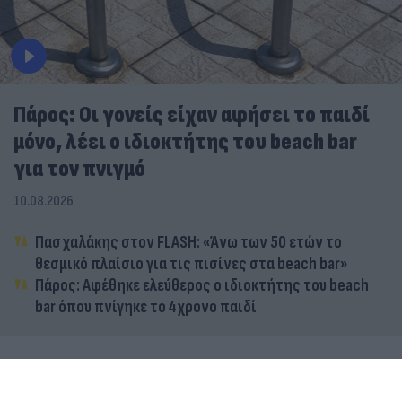
Πάρος: Οι γονείς είχαν αφήσει το παιδί
μόνο, λέει ο ιδιοκτήτης του beach bar
για τον πνιγμό
10.08.2026
Πασχαλάκης στον FLASH: «Άνω των 50 ετών το
θεσμικό πλαίσιο για τις πισίνες στα beach bar»
Πάρος: Αφέθηκε ελεύθερος ο ιδιοκτήτης του beach
bar όπου πνίγηκε το 4χρονο παιδί