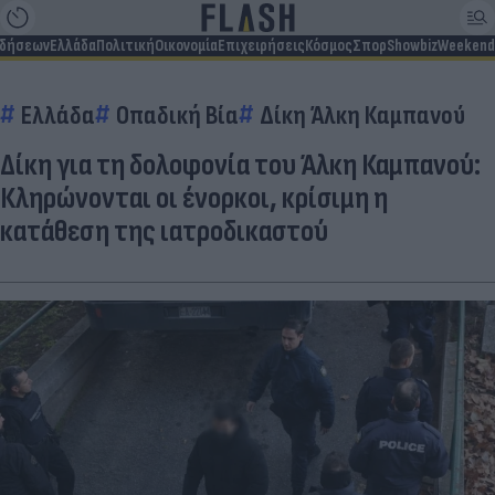
ιδήσεων
Ελλάδα
Πολιτική
Οικονομία
Επιχειρήσεις
Κόσμος
Σπορ
Showbiz
Weekend
Ελλάδα
Οπαδική Βία
Δίκη Άλκη Καμπανού
Δίκη για τη δολοφονία του Άλκη Καμπανού:
Κληρώνονται οι ένορκοι, κρίσιμη η
κατάθεση της ιατροδικαστού