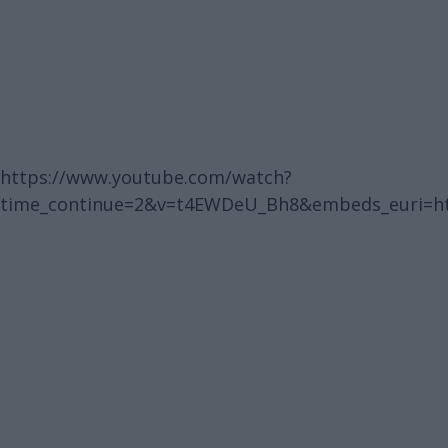
https://www.youtube.com/watch?
time_continue=2&v=t4EWDeU_Bh8&embeds_euri=h