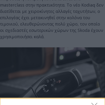
masterclass στην πρακτικότητα. Το νέο Kodiaq δεν
διατίθεται με χειροκίνητες αλλαγές ταχυτήτων, ο
επιλογέας έχει μετακινηθεί στην κολόνα του
τιμονιού, ελευθερώνοντας πολύ χώρο, τον οποίο
οι σχεδιαστές εσωτερικών χώρων της Skoda έχουν
χρησιμοποιήσει καλά.