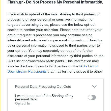
Flash.gr -
Do Not Process My Personal Information
If you wish to opt-out of the sale, sharing to third parties, or
Ο νέος επιλογέας ταχυτήτων
processing of your personal or sensitive information for
targeted advertising by us, please use the below opt-out
section to confirm your selection. Please note that after your
Υπάρχουν έως και τέσσερις ποτηροθήκες, ανάλογα
opt-out request is processed you may continue seeing
με τον τρόπο που θα επιλέξετε να τον
interest-based ads based on personal information utilized by
διαμορφώσεις, καθώς και περιοχές ασύρματης
us or personal information disclosed to third parties prior to
φόρτισης για δύο τηλέφωνα, μερικές θύρες USB-C
your opt-out. You may separately opt-out of the further
disclosure of your personal information by third parties on the
και πολύς χώρος στο υποβραχιόνιο.
IAB’s list of downstream participants. This information may
also be disclosed by us to third parties on the
IAB’s List of
Downstream Participants
that may further disclose it to other
third parties.
Please note that this website/app uses one or more Google
Personal Data Processing Opt Outs
services and may gather and store information including but
not limited to your visit or usage behaviour. You may click to
I want to opt-out of the Sharing of my
personal data.
grant or deny consent to Google and its third-party tags to
Opted In
use your data for below specified purposes in below Google