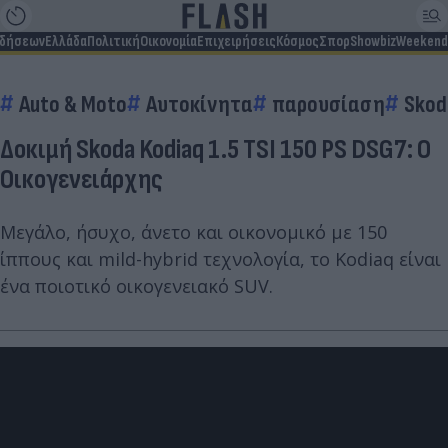
ιδήσεων
Ελλάδα
Πολιτική
Οικονομία
Επιχειρήσεις
Κόσμος
Σπορ
Showbiz
Weekend
Auto & Moto
Αυτοκίνητα
παρουσίαση
Skod
Δοκιμή Skoda Kodiaq 1.5 TSI 150 PS DSG7: O
Οικογενειάρχης
Μεγάλο, ήσυχο, άνετο και οικονομικό με 150
ίππους και mild-hybrid τεχνολογία, το Kodiaq είναι
ένα ποιοτικό οικογενειακό SUV.