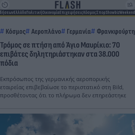
ιδήσεων
Ελλάδα
Πολιτική
Οικονομία
Επιχειρήσεις
Κόσμος
Σπορ
Showbiz
Weekend
Κόσμος
Αεροπλάνο
Γερμανία
Φρανκφούρτη
Τρόμος σε πτήση από Άγιο Μαυρίκιο: 70
επιβάτες δηλητηριάστηκαν στα 38.000
πόδια
Εκπρόσωπος της γερμανικής αεροπορικής
εταιρείας επιβεβαίωσε το περιστατικό στη Bild,
προσθέτοντας ότι το πλήρωμα δεν επηρεάστηκε