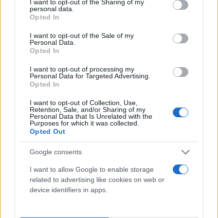
not limited to your visit or usage behaviour. You may click to
I want to opt-out of the Sharing of my
personal data.
grant or deny consent to Google and its third-party tags to
Opted In
use your data for below specified purposes in below Google
consent section.
I want to opt-out of the Sale of my
Personal Data.
Opted In
I want to opt-out of processing my
Personal Data for Targeted Advertising.
Opted In
I want to opt-out of Collection, Use,
Retention, Sale, and/or Sharing of my
Personal Data that Is Unrelated with the
Purposes for which it was collected.
Opted Out
Google consents
I want to allow Google to enable storage
related to advertising like cookies on web or
«Η Condor έχει ήδη ξεκινήσει έρευνα για την
device identifiers in apps.
υπόθεση για να εξακριβώσει τα αιτία και να λάβει
τα απαραίτητα μέτρα. Η εταιρεία