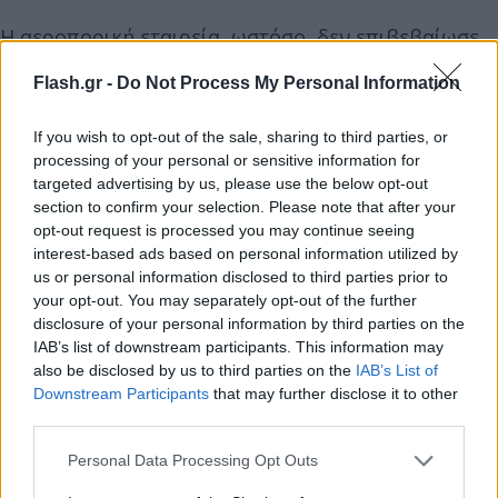
Η αεροπορική εταιρεία, ωστόσο, δεν επιβεβαίωσε
την αιτία της ξαφνικής αδιαθεσίας των
Flash.gr -
Do Not Process My Personal Information
επιβαινόντων χωρίς όμως να αποκλείει το
ενδεχόμενο το φαγητό που κατανάλωσαν εν πτήσει
If you wish to opt-out of the sale, sharing to third parties, or
να είχε παρασκευαστεί στον Μαυρίκιο.
processing of your personal or sensitive information for
targeted advertising by us, please use the below opt-out
section to confirm your selection. Please note that after your
opt-out request is processed you may continue seeing
interest-based ads based on personal information utilized by
us or personal information disclosed to third parties prior to
your opt-out. You may separately opt-out of the further
disclosure of your personal information by third parties on the
IAB’s list of downstream participants. This information may
also be disclosed by us to third parties on the
IAB’s List of
Downstream Participants
that may further disclose it to other
third parties.
Please note that this website/app uses one or more Google
Personal Data Processing Opt Outs
services and may gather and store information including but