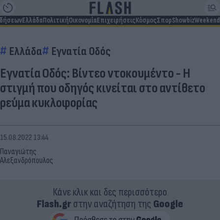
ιδήσεων
Ελλάδα
Πολιτική
Οικονομία
Επιχειρήσεις
Κόσμος
Σπορ
Showbiz
Weekend
Ελλάδα
Εγνατία Οδός
Εγνατία Οδός: Βίντεο ντοκουμέντο - Η
στιγμή που οδηγός κινείται στο αντίθετο
ρεύμα κυκλοφορίας
15.08.2022 13:44
Παναγιώτης
Αλεξανδρόπουλος
Κάνε κλικ και δες περισσότερο
Flash.gr
στην αναζήτηση της
Google