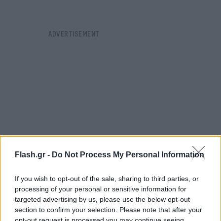
Flash.gr -
Do Not Process My Personal Information
If you wish to opt-out of the sale, sharing to third parties, or
processing of your personal or sensitive information for
targeted advertising by us, please use the below opt-out
Η Εγνατία Οδός αναγκάστηκε να διακόψει την
section to confirm your selection. Please note that after your
κυκλοφορία στο ύψος του Βασιλικού.
opt-out request is processed you may continue seeing