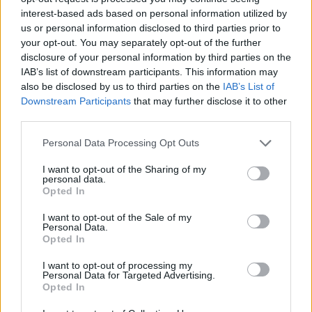
interest-based ads based on personal information utilized by
us or personal information disclosed to third parties prior to
Ο οδηγός από την άλλη, όταν αντιλήφθηκε το...
your opt-out. You may separately opt-out of the further
λάθος του, έκανε αναστροφή και από τότε
disclosure of your personal information by third parties on the
αναζητείται.
IAB’s list of downstream participants. This information may
also be disclosed by us to third parties on the
IAB’s List of
Downstream Participants
that may further disclose it to other
third parties.
Please note that this website/app uses one or more Google
Personal Data Processing Opt Outs
services and may gather and store information including but
not limited to your visit or usage behaviour. You may click to
I want to opt-out of the Sharing of my
personal data.
grant or deny consent to Google and its third-party tags to
Opted In
use your data for below specified purposes in below Google
consent section.
I want to opt-out of the Sale of my
Personal Data.
Opted In
I want to opt-out of processing my
Personal Data for Targeted Advertising.
Opted In