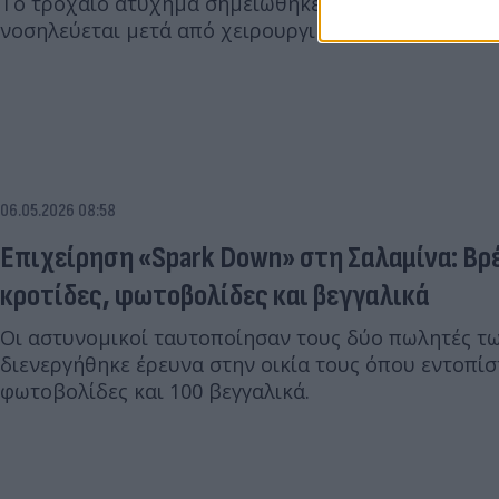
Το τροχαίο ατύχημα σημειώθηκε το βράδυ της Τρίτ
νοσηλεύεται μετά από χειρουργική επέμβαση στο π
06.05.2026 08:58
Επιχείρηση «Spark Down» στη Σαλαμίνα: Βρ
κροτίδες, φωτοβολίδες και βεγγαλικά
Οι αστυνομικοί ταυτοποίησαν τους δύο πωλητές τ
διενεργήθηκε έρευνα στην οικία τους όπου εντοπίστ
φωτοβολίδες και 100 βεγγαλικά.