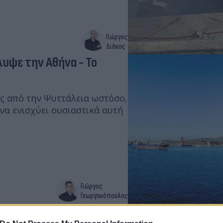
Γιώργος
Διάκος
λυψε την Αθήνα - Το
ής από την Ψυττάλεια ωστόσο,
να ενισχύει ουσιαστικά αυτή
Γιώργος
Γεωργακόπουλος
γάλη κινητοποίηση της