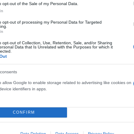
o opt-out of the Sale of my Personal Data.
In
από περιπολικό -
to opt-out of processing my Personal Data for Targeted
ing.
In
o opt-out of Collection, Use, Retention, Sale, and/or Sharing
κε σε χειρουργική επέμβαση
ersonal Data that Is Unrelated with the Purposes for which it
lected.
Out
consents
o allow Google to enable storage related to advertising like cookies on
evice identifiers in apps.
Μαρία
Κατρινάκη
 διάβαση έξω από σχολείο
CONFIRM
Data Deletion
Data Access
Privacy Policy