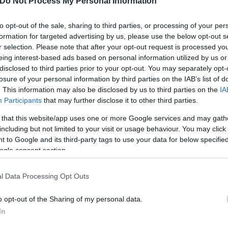
Do Not Process My Personal Information
θηκε το πρωί σε περιοχή με
to opt-out of the sale, sharing to third parties, or processing of your per
formation for targeted advertising by us, please use the below opt-out s
r selection. Please note that after your opt-out request is processed y
eing interest-based ads based on personal information utilized by us or
disclosed to third parties prior to your opt-out. You may separately opt-
losure of your personal information by third parties on the IAB’s list of
. This information may also be disclosed by us to third parties on the
IA
Participants
that may further disclose it to other third parties.
Χριστόδουλος
 that this website/app uses one or more Google services and may gath
Σκούντας
including but not limited to your visit or usage behaviour. You may click 
 to Google and its third-party tags to use your data for below specifi
ogle consent section.
l Data Processing Opt Outs
o opt-out of the Sharing of my personal data.
In