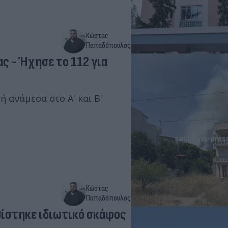
Κώστας
Παπαδόπουλος
ς - Ήχησε το 112 για
 ανάμεσα στο Α' και Β'
Κώστας
Παπαδόπουλος
θίστηκε ιδιωτικό σκάφος