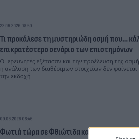
22.06.2026 08:50
Τι προκάλεσε τη μυστηριώδη οσμή που... κά
επικρατέστερο σενάριο των επιστημόνων
Οι ερευνητές εξέτασαν και την προέλευση της οσμ
η ανάλυση των διαθέσιμων στοιχείων δεν φαίνεται 
την εκδοχή.
09.06.2026 08:46
Φωτιά τώρα σε Φθιώτιδα και Φάρσαλα - Με