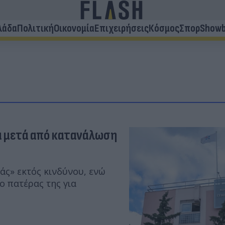
λάδα
Πολιτική
Οικονομία
Επιχειρήσεις
Κόσμος
Σπορ
Showb
α μετά από κατανάλωση
άς» εκτός κινδύνου, ενώ
 πατέρας της για