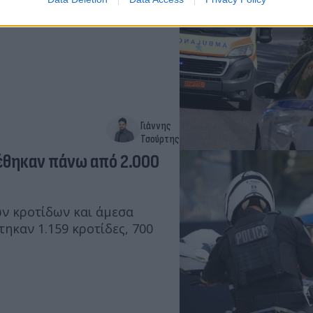
ης, με την ανήλικη να
όδι.
Γιάννης
Τσούρτης
έθηκαν πάνω από 2.000
ων κροτίδων και άμεσα
ηκαν 1.159 κροτίδες, 700