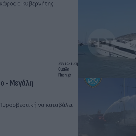
σκάφος ο κυβερνήτης.
Συντακτική
Ομάδα
Flash.gr
ιο - Μεγάλη
 Πυροσβεστική να καταβάλει