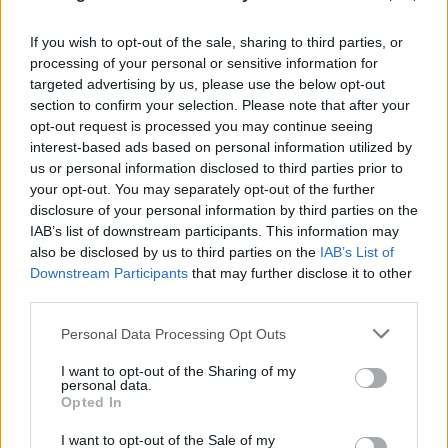
If you wish to opt-out of the sale, sharing to third parties, or
processing of your personal or sensitive information for
targeted advertising by us, please use the below opt-out
section to confirm your selection. Please note that after your
opt-out request is processed you may continue seeing
interest-based ads based on personal information utilized by
us or personal information disclosed to third parties prior to
your opt-out. You may separately opt-out of the further
disclosure of your personal information by third parties on the
IAB’s list of downstream participants. This information may
also be disclosed by us to third parties on the
IAB’s List of
Downstream Participants
that may further disclose it to other
third parties.
Please note that this website/app uses one or more Google
Personal Data Processing Opt Outs
services and may gather and store information including but
not limited to your visit or usage behaviour. You may click to
I want to opt-out of the Sharing of my
personal data.
grant or deny consent to Google and its third-party tags to
Opted In
use your data for below specified purposes in below Google
consent section.
I want to opt-out of the Sale of my