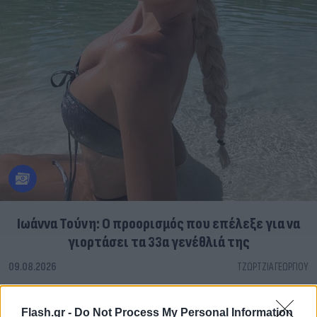
Ιωάννα Τούνη: Ο προορισμός που επέλεξε για να
γιορτάσει τα 33α γενέθλιά της
09.08.2026
ΤΖΏΡΤΖΙΑ ΓΕΩΡΓΊΟΥ
Flash.gr -
Do Not Process My Personal Information