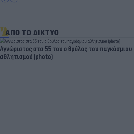
ΑΠΟ ΤΟ ΔΙΚΤΥΟ
Παντρεύεται ο Ρονάλντο; Έγινε χαμός,
εμφανίστηκε άλλη νύφη και ο CR7… έπεσε κάτω
από τα γέλια (photo)