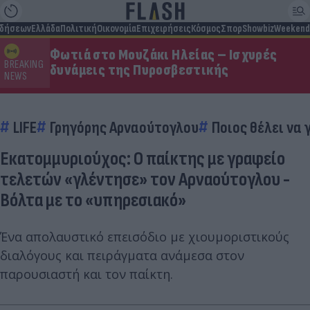
ιδήσεων
Ελλάδα
Πολιτική
Οικονομία
Επιχειρήσεις
Κόσμος
Σπορ
Showbiz
Weekend
Φωτιά στο Μουζάκι Ηλείας – Ισχυρές
BREAKING
δυνάμεις της Πυροσβεστικής
NEWS
LIFE
Γρηγόρης Αρναούτογλου
Ποιος θέλει να 
Εκατομμυριούχος: Ο παίκτης με γραφείο
τελετών «γλέντησε» τον Αρναούτογλου -
Βόλτα με το «υπηρεσιακό»
Ένα απολαυστικό επεισόδιο με χιουμοριστικούς
διαλόγους και πειράγματα ανάμεσα στον
παρουσιαστή και τον παίκτη.