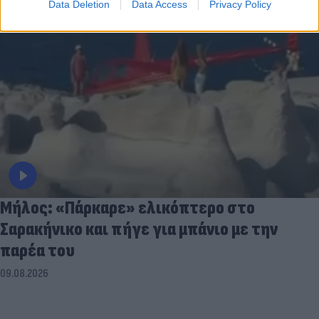
Data Deletion
Data Access
Privacy Policy
Μήλος: «Πάρκαρε» ελικόπτερο στο
Σαρακήνικο και πήγε για μπάνιο με την
παρέα του
09.08.2026