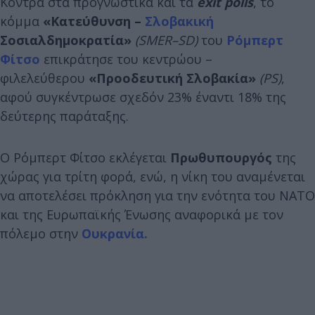
Κόντρα στα προγνωστικά και τα
exit
polls
, το
κόμμα
«Κατεύθυνση –
Σλοβακική
Σοσιαλδημοκρατία»
(SMER–SD)
του
Ρόμπερτ
Φίτσο
επικράτησε του κεντρώου –
φιλελεύθερου
«Προοδευτική Σλοβακία»
(
PS
)
,
αφού συγκέντρωσε σχεδόν 23% έναντι 18% της
δεύτερης παράταξης.
Ο Ρόμπερτ Φίτσο εκλέγεται
Πρωθυπουργός
της
χώρας για τρίτη φορά, ενώ, η νίκη του αναμένεται
να αποτελέσει πρόκληση για την ενότητα του ΝΑΤΟ
και της Ευρωπαϊκής Ένωσης αναφορικά με τον
πόλεμο στην
Ουκρανία.