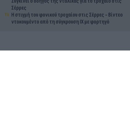
Συγκινεί ο οδηγός της νταλίκας για το τροχαίο στις
Σέρρες
Η στιγμή του φονικού τροχαίου στις Σέρρες - Βίντεο
ντοκουμέντο από τη σύγκρουση ΙΧ με φορτηγό