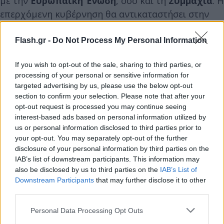
με την
Ευρωπαϊκή Ένωση
, όσο και τη
Συμμαχία
. Η
επερχόμενη κυβέρνηση θα αντικαταστήσει στην
εξουσία τη συμμαχία της κεντροδεξιάς, που
μετεβλήθη τρεις φορές σε τρία χρόνια.
Flash.gr -
Do Not Process My Personal Information
If you wish to opt-out of the sale, sharing to third parties, or
processing of your personal or sensitive information for
targeted advertising by us, please use the below opt-out
section to confirm your selection. Please note that after your
opt-out request is processed you may continue seeing
interest-based ads based on personal information utilized by
us or personal information disclosed to third parties prior to
your opt-out. You may separately opt-out of the further
disclosure of your personal information by third parties on the
IAB’s list of downstream participants. This information may
also be disclosed by us to third parties on the
IAB’s List of
Downstream Participants
that may further disclose it to other
third parties.
Please note that this website/app uses one or more Google
Personal Data Processing Opt Outs
services and may gather and store information including but