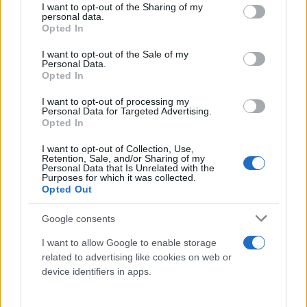
not limited to your visit or usage behaviour. You may click to
I want to opt-out of the Sharing of my
personal data.
grant or deny consent to Google and its third-party tags to
Opted In
use your data for below specified purposes in below Google
consent section.
I want to opt-out of the Sale of my
Personal Data.
Opted In
I want to opt-out of processing my
Personal Data for Targeted Advertising.
Opted In
I want to opt-out of Collection, Use,
Retention, Sale, and/or Sharing of my
Personal Data that Is Unrelated with the
Purposes for which it was collected.
Opted Out
Google consents
Η
δυνατότητα επιλογής
εταίρων
του
κυβερνητικού συνασπισμού
θα
I want to allow Google to enable storage
είναι ευρεία, καθώς στο κοινοβούλιο αναμένεται να
related to advertising like cookies on web or
device identifiers in apps.
βρεθούν
επτά παρατάξεις
, σύμφωνα με τα
αποτελέσματα. Πέρα από τις δύο παρατάξεις,