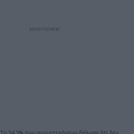
Το 54,3% των συμμετεχόντων δήλωσε ότι δεν