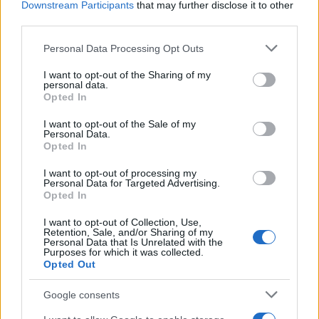
Downstream Participants
that may further disclose it to other
third parties.
Please note that this website/app uses one or more Google
Personal Data Processing Opt Outs
services and may gather and store information including but
not limited to your visit or usage behaviour. You may click to
I want to opt-out of the Sharing of my
personal data.
grant or deny consent to Google and its third-party tags to
Opted In
Η ένωση σημειώνει ότι η απογοήτευση των
use your data for below specified purposes in below Google
consent section.
καταναλωτών γενικά για το μέτρο του καλαθιού
I want to opt-out of the Sale of my
Personal Data.
συμπυκνώνεται και στην απάντηση που έδωσαν
Opted In
σχετικά με το πόσο ευχαριστημένοι είναι από τη
I want to opt-out of processing my
χρήση του καλαθιού. Το 40,2% δήλωσε καθόλου, το
Personal Data for Targeted Advertising.
Opted In
37% λίγο, ενώ πολύ ή πάρα πολύ δηλώνει μόλις το
12,7%.
I want to opt-out of Collection, Use,
Retention, Sale, and/or Sharing of my
Personal Data that Is Unrelated with the
Purposes for which it was collected.
Επιπλέον, χαρακτηρίζει αξιοσημείωτο ότι, την
Opted Out
περίοδο των εορτών, η συντριπτική πλειοψηφία
Google consents
των ερωτηθέντων της έρευνας (83,2%) δήλωσε πως