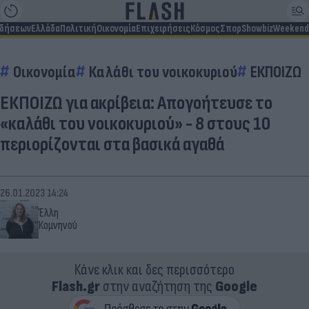
ιδήσεων
Ελλάδα
Πολιτική
Οικονομία
Επιχειρήσεις
Κόσμος
Σπορ
Showbiz
Weekend
Οικονομία
Καλάθι του νοικοκυριού
ΕΚΠΟΙΖΩ
ΕΚΠΟΙΖΩ για ακρίβεια: Απογοήτευσε το
«καλάθι του νοικοκυριού» - 8 στους 10
περιορίζονται στα βασικά αγαθά
26.01.2023 14:24
Έλλη
Κομνηνού
Κάνε κλικ και δες περισσότερο
Flash.gr
στην αναζήτηση της
Google