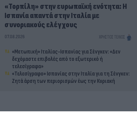
«Τορπίλη» στην ευρωπαϊκή ενότητα: Η
Ισπανία απαντά στην Ιταλία με
συνοριακούς ελέγχους
07.08.2026
ΧΡΉΣΤΟΣ ΤΈΛΙΟΣ
«Μετωπική» Ιταλίας-Ισπανίας για Σένγκεν: «Δεν
δεχόμαστε επιβολές από το εξωτερικό ή
τελεσίγραφα»
«Τελεσίγραφο» Ισπανίας στην Ιταλία για τη Σένγκεν:
Ζητά άρση των περιορισμών έως την Κυριακή