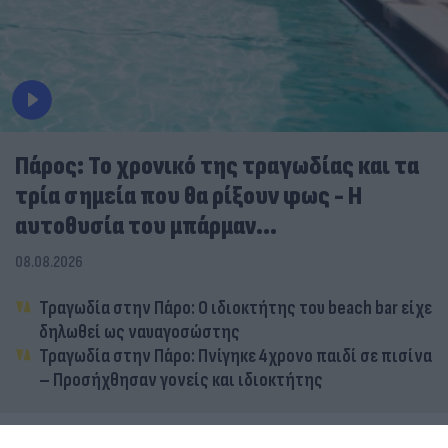
Πάρος: Το χρονικό της τραγωδίας και τα
τρία σημεία που θα ρίξουν φως - Η
αυτοθυσία του μπάρμαν...
08.08.2026
Τραγωδία στην Πάρο: Ο ιδιοκτήτης του beach bar είχε
δηλωθεί ως ναυαγοσώστης
Τραγωδία στην Πάρο: Πνίγηκε 4χρονο παιδί σε πισίνα
– Προσήχθησαν γονείς και ιδιοκτήτης