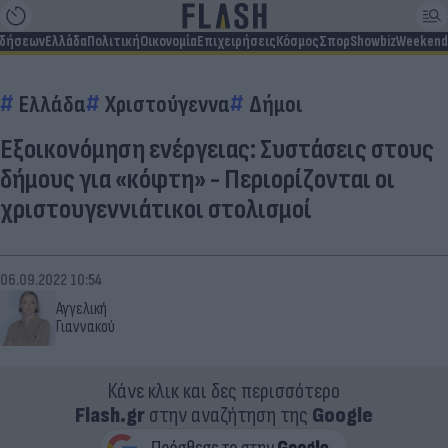
ιδήσεων
Ελλάδα
Πολιτική
Οικονομία
Επιχειρήσεις
Κόσμος
Σπορ
Showbiz
Weekend
Ελλάδα
Χριστούγεννα
Δήμοι
Εξοικονόμηση ενέργειας: Συστάσεις στους
δήμους για «κόφτη» - Περιορίζονται οι
χριστουγεννιάτικοι στολισμοί
06.09.2022 10:54
Αγγελική
Γιαννακού
Κάνε κλικ και δες περισσότερο
Flash.gr
στην αναζήτηση της
Google