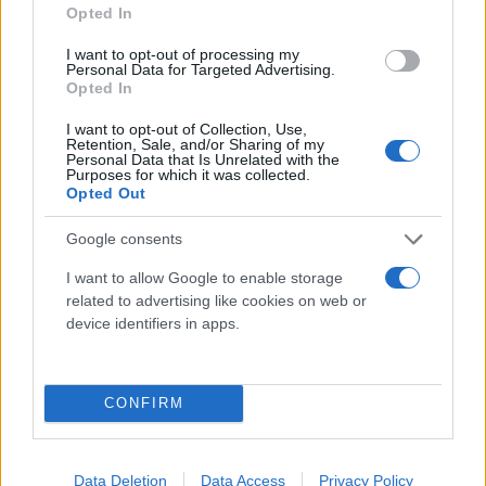
Opted In
I want to opt-out of processing my
Personal Data for Targeted Advertising.
Opted In
I want to opt-out of Collection, Use,
Retention, Sale, and/or Sharing of my
Personal Data that Is Unrelated with the
Επιχορήγηση για ζεστά σχολεία
Purposes for which it was collected.
Opted Out
Παράλληλα, σε συνάντηση που θα έχουν την
Google consents
Τετάρτη 7/9 η ΚΕΔΕ με τα υπουργεία Οικονομικών
I want to allow Google to enable storage
και Εσωτερικών θα ανακοινωθεί το ποσοστό
related to advertising like cookies on web or
device identifiers in apps.
επιπλέον επιχορήγησης των δήμων, ώστε να
κρατήσουν ζεστά τον χειμώνα τα σχολεία είτε
συνδέονται στο δίκτυο φυσικού αερίου είτε
CONFIRM
χρησιμοποιούν πετρέλαιο θέρμανσης.
Data Deletion
Data Access
Privacy Policy