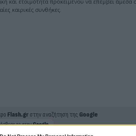
ακή και ετοιμότητα προκειμένου να επέμβει άμεσα 
ίες καιρικές συνθήκες.
ερο
Flash.gr
στην αναζήτηση της
Google