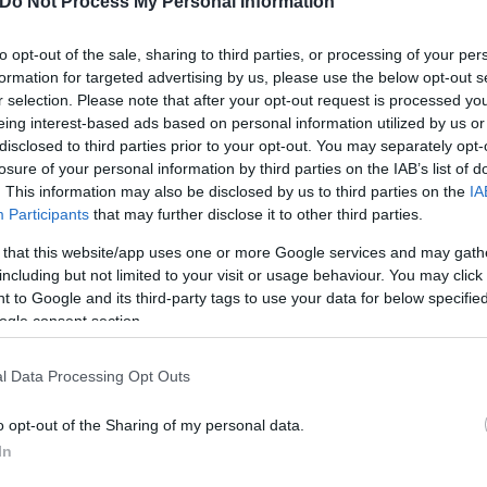
Do Not Process My Personal Information
to opt-out of the sale, sharing to third parties, or processing of your per
formation for targeted advertising by us, please use the below opt-out s
r selection. Please note that after your opt-out request is processed y
eing interest-based ads based on personal information utilized by us or
disclosed to third parties prior to your opt-out. You may separately opt-
losure of your personal information by third parties on the IAB’s list of
εκτροδότησης από πτώση δέντρου λόγω μποφόρ 
. This information may also be disclosed by us to third parties on the
IA
Participants
that may further disclose it to other third parties.
ό ισχυρό μπουρίνι – Έσπασαν στύλοι του ΔΕΔΔΗ
 that this website/app uses one or more Google services and may gath
including but not limited to your visit or usage behaviour. You may click 
«βυθίζεται» στο σκοτάδι – Ταλαιπωρία κατοίκων
 to Google and its third-party tags to use your data for below specifi
ορίας στον Λυκαβηττό την Τετάρτη - Έκτακτα μέ
ogle consent section.
τη για τις φωτιές - Επιστρατεύονται στελέχη κα
l Data Processing Opt Outs
o opt-out of the Sharing of my personal data.
14 περιοχές της Αττικής την Τετάρτη 9 Ιουλίου -
In