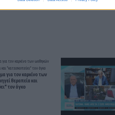
για την ψυχική υγεία των
α για τον καρκίνο των
ηγεί θεραπεία και
ει" τον όγκο