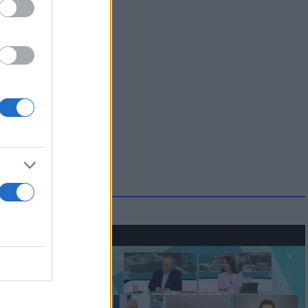
ατί ο
παραίτητος