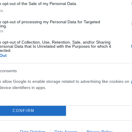
o opt-out of the Sale of my Personal Data.
In
to opt-out of processing my Personal Data for Targeted
ing.
In
Διακοπές Ρεύματος
o opt-out of Collection, Use, Retention, Sale, and/or Sharing
ersonal Data that Is Unrelated with the Purposes for which it
lected.
Out
consents
o allow Google to enable storage related to advertising like cookies on
evice identifiers in apps.
CONFIRM
osition για Κωνσταντέλια
τ»
Καλοκαιρινές διακοπές: Γι
ελεύθερος χρόνος είναι α
Data Deletion
Data Access
Privacy Policy