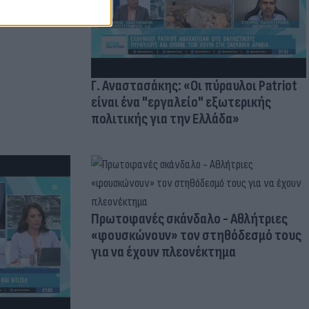
 παιδιών
Γ. Αναστασάκης: «Οι πύραυλοι Patriot
είναι ένα "εργαλείο" εξωτερικής
πολιτικής για την Ελλάδα»
Πρωτοφανές σκάνδαλο - Aθλήτριες
«φουσκώνουν» τον στηθόδεσμό τους
για να έχουν πλεονέκτημα