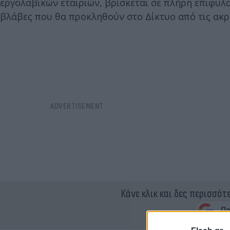
εργολαβικών εταιριών, βρίσκεται σε πλήρη επιφυλ
βλάβες που θα προκληθούν στο Δίκτυο από τις ακρα
Κάνε κλικ και δες περισσότ