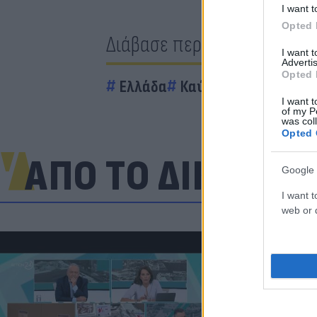
I want t
Opted 
Διάβασε περισσότερα
I want 
Advertis
Opted 
Ελλάδα
Καύσωνας
ΔΕΔΔΗΕ
I want t
of my P
was col
Opted 
ΑΠΟ ΤΟ ΔΙΚΤΥΟ
Google 
I want t
web or d
«Στην pole p
η Ντόρτμουν