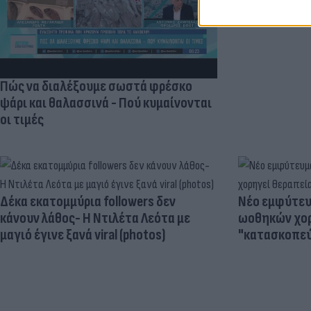
Πώς να διαλέξουμε σωστά φρέσκο
ψάρι και θαλασσινά - Πού κυμαίνονται
οι τιμές
Δέκα εκατομμύρια followers δεν
Νέο εμφύτευμ
κάνουν λάθος- Η Ντιλέτα Λεότα με
ωοθηκών χορ
μαγιό έγινε ξανά viral (photos)
"κατασκοπεύ