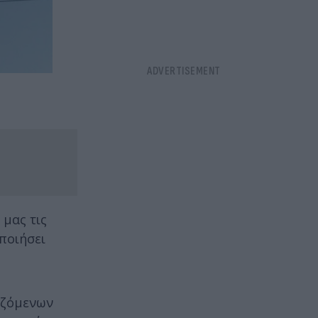
μας τις
ποιήσει
αζόμενων