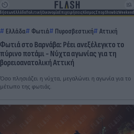
ιδήσεων
Ελλάδα
Πολιτική
Οικονομία
Επιχειρήσεις
Κόσμος
Σπορ
Showbiz
Weekend
Ελλάδα
Φωτιά
Πυροσβεστική
Αττική
Φωτιά στο Βαρνάβα: Ρέει ανεξέλεγκτο το
πύρινο ποτάμι - Νύχτα αγωνίας για τη
βορειοανατολική Αττική
Όσο πλησιάζει η νύχτα, μεγαλώνει η αγωνία για το
μέτωπο της φωτιάς.