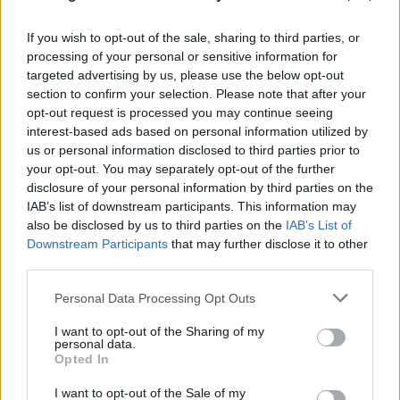
νέο 112
Πιο συγκεκριμένα, το 112 «ήχησε» για ακόμη μια
If you wish to opt-out of the sale, sharing to third parties, or
processing of your personal or sensitive information for
φορά καλώντας του κατοίκους της Ραπεντώσας να
targeted advertising by us, please use the below opt-out
εκκενώσουν προς Κηφισιά και Δροσιά μέσω Λ.
section to confirm your selection. Please note that after your
Διονύσου.
opt-out request is processed you may continue seeing
interest-based ads based on personal information utilized by
us or personal information disclosed to third parties prior to
your opt-out. You may separately opt-out of the further
disclosure of your personal information by third parties on the
IAB’s list of downstream participants. This information may
also be disclosed by us to third parties on the
IAB’s List of
Downstream Participants
that may further disclose it to other
third parties.
Please note that this website/app uses one or more Google
Personal Data Processing Opt Outs
services and may gather and store information including but
not limited to your visit or usage behaviour. You may click to
I want to opt-out of the Sharing of my
personal data.
grant or deny consent to Google and its third-party tags to
Opted In
use your data for below specified purposes in below Google
consent section.
I want to opt-out of the Sale of my