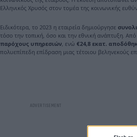
Ελληνικός Χρυσός στον τομέα της κοινωνικής ευθύν
Ειδικότερα, το 2023 η εταιρεία δημιούργησε
συνολι
τόσο την τοπική, όσο και την εθνική ανάπτυξη. Απ
παρόχους υπηρεσιών
, ενώ
€24,8 εκατ. αποδόθη
πολυεπίπεδη επίδραση μιας τέτοιου βεληνεκούς επ