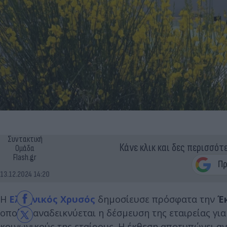
Συντακτική
Κάνε κλικ και δες περισσότ
Ομάδα
Flash.gr
13.12.2024 14:20
Η
Ελληνικός Χρυσός
δημοσίευσε πρόσφατα την
Έ
οποίας αναδεικνύεται η δέσμευση της εταιρείας για
κοινωνικούς της εταίρους. Η έκθεση αποτυπώνει ανα