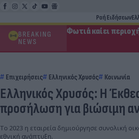
Ροή Ειδήσεων
Ελ
Φωτιά καίει περιοχ
BREAKING
NEWS
Επιχειρήσεις
Ελληνικός Χρυσός
Κοινωνία
Ελληνικός Χρυσός: Η Έκθε
προσήλωση για βιώσιμη α
Tο 2023 η εταιρεία δημιούργησε συνολική οικο
εθνική ανάπτυξη.