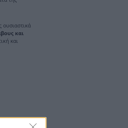
ς ουσιαστικά
άβους και
ική και