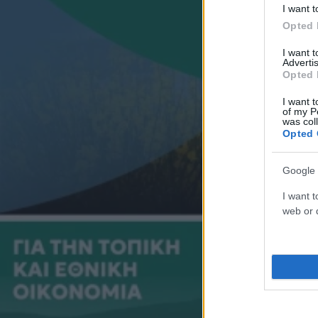
I want t
Opted 
I want 
Advertis
Opted 
I want t
of my P
was col
Opted 
Google 
I want t
web or d