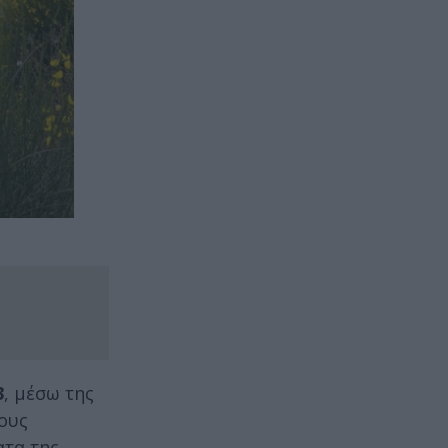
3
, μέσω της
τους
ατα της