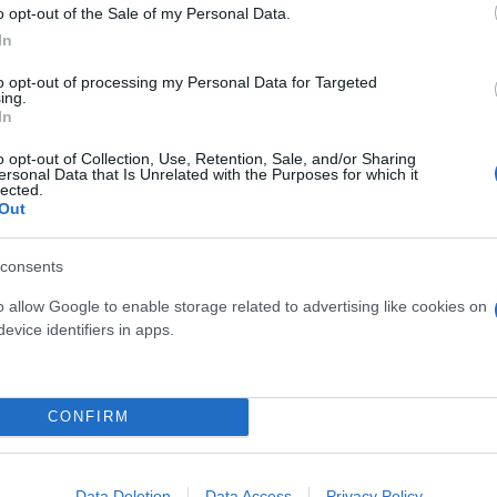
o opt-out of the Sale of my Personal Data.
In
to opt-out of processing my Personal Data for Targeted
ing.
In
o opt-out of Collection, Use, Retention, Sale, and/or Sharing
ersonal Data that Is Unrelated with the Purposes for which it
lected.
Out
consents
o allow Google to enable storage related to advertising like cookies on
evice identifiers in apps.
CONFIRM
Data Deletion
Data Access
Privacy Policy