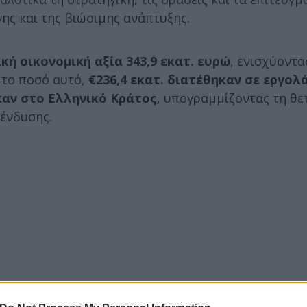
ης και της βιώσιμης ανάπτυξης.
κή οικονομική αξία 343,9 εκατ. ευρώ
, ενισχύοντα
ό το ποσό αυτό,
€236,4 εκατ. διατέθηκαν σε εργολ
καν στο Ελληνικό Κράτος
, υπογραμμίζοντας τη θετ
ένδυσης.