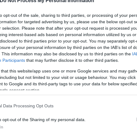
Do Not Process My Personal Information
to opt-out of the sale, sharing to third parties, or processing of your per
ική
και σε απόλυτη συνεργασία με την τοπική κοινω
formation for targeted advertising by us, please use the below opt-out s
r selection. Please note that after your opt-out request is processed y
και δράσεων κοινωνικού χαρακτήρα, ενισχύοντας τ
eing interest-based ads based on personal information utilized by us or
πτυξη της ευρύτερης περιοχής
. Στο πλαίσιο αυτό,
disclosed to third parties prior to your opt-out. You may separately opt-
οινωνικών επενδύσεων,
συνολικής αξίας
1,73 εκατ
losure of your personal information by third parties on the IAB’s list of
α μακροπρόθεσμων ευκαιριών για τις επόμενες γενιέ
. This information may also be disclosed by us to third parties on the
IA
Participants
that may further disclose it to other third parties.
εκατ. ευρώ σε μεταλλευτικά δικαιώματα,
από το 
στο Ελληνικό Δημόσιο.
 that this website/app uses one or more Google services and may gath
including but not limited to your visit or usage behaviour. You may click 
 to Google and its third-party tags to use your data for below specifi
ogle consent section.
l Data Processing Opt Outs
o opt-out of the Sharing of my personal data.
In