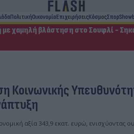
λάδα
Πολιτική
Οικονομία
Επιχειρήσεις
Κόσμος
Σπορ
Showb
ή με χαμηλή βλάστηση στο Σουφλί - Σηκ
ση Κοινωνικής Υπευθυνότη
νάπτυξη
νομική αξία 343,9 εκατ. ευρώ, ενισχύοντας ου