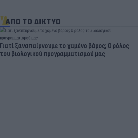
ΑΠΟ ΤΟ ΔΙΚΤΥΟ
Δέκα εκατομμύρια followers δεν κάνουν λάθος- Η
Ντιλέτα Λεότα με μαγιό έγινε ξανά viral (photos)