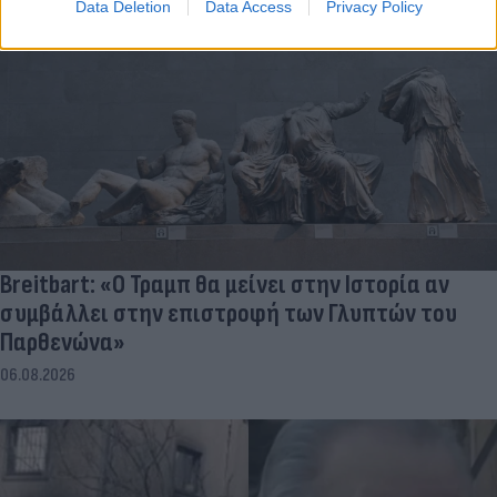
Data Deletion
Data Access
Privacy Policy
Breitbart: «Ο Τραμπ θα μείνει στην Ιστορία αν
συμβάλλει στην επιστροφή των Γλυπτών του
Παρθενώνα»
06.08.2026