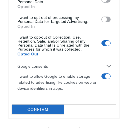
Personal Data.
Opted In
I want to opt-out of processing my
Personal Data for Targeted Advertising.
Opted In
I want to opt-out of Collection, Use,
Retention, Sale, and/or Sharing of my
Personal Data that Is Unrelated with the
Purposes for which it was collected.
Opted Out
Google consents
I want to allow Google to enable storage
related to advertising like cookies on web or
device identifiers in apps.
Μυστράς: Από παθολογικά αίτια ο θάνατος του
ηλικιωμένου που βρέθηκε σε καταψύκτη
CONFIRM
06.08.2026