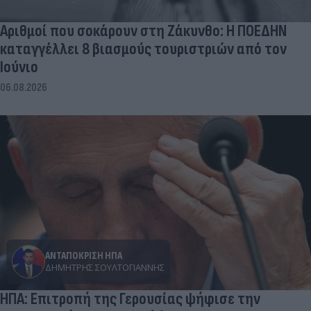
Αριθμοί που σοκάρουν στη Ζάκυνθο: Η ΠΟΕΔΗΝ
καταγγέλλει 8 βιασμούς τουριστριών από τον
Ιούνιο
06.08.2026
ΑΝΤΑΠΟΚΡΙΣΗ ΗΠΑ
ΔΗΜΉΤΡΗΣ ΣΟΥΛΤΟΓΙΆΝΝΗΣ
ΗΠΑ: Επιτροπή της Γερουσίας ψήφισε την