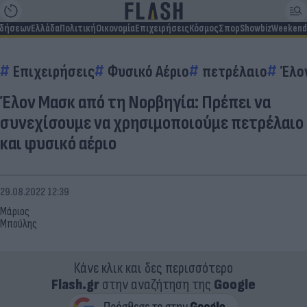
ιδήσεων
Ελλάδα
Πολιτική
Οικονομία
Επιχειρήσεις
Κόσμος
Σπορ
Showbiz
Weekend
Επιχειρήσεις
Φυσικό Αέριο
πετρέλαιο
Έλο
Έλον Μασκ από τη Νορβηγία: Πρέπει να
συνεχίσουμε να χρησιμοποιούμε πετρέλαιο
και φυσικό αέριο
29.08.2022 12:39
Μάριος
Μπούλης
Κάνε κλικ και δες περισσότερο
Flash.gr
στην αναζήτηση της
Google