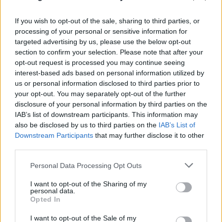
If you wish to opt-out of the sale, sharing to third parties, or
processing of your personal or sensitive information for
targeted advertising by us, please use the below opt-out
section to confirm your selection. Please note that after your
Η χαμηλή στάθμη του Δούναβη στη
opt-out request is processed you may continue seeing
Βουλγαρία αποκάλυψε τη γέφυρα του
interest-based ads based on personal information utilized by
us or personal information disclosed to third parties prior to
Μεγάλου Κωνσταντίνου
your opt-out. You may separately opt-out of the further
06.08.2026
disclosure of your personal information by third parties on the
IAB’s list of downstream participants. This information may
also be disclosed by us to third parties on the
IAB’s List of
Downstream Participants
that may further disclose it to other
third parties.
Please note that this website/app uses one or more Google
Personal Data Processing Opt Outs
services and may gather and store information including but
not limited to your visit or usage behaviour. You may click to
I want to opt-out of the Sharing of my
personal data.
grant or deny consent to Google and its third-party tags to
Opted In
use your data for below specified purposes in below Google
consent section.
I want to opt-out of the Sale of my