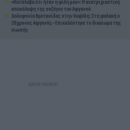
«Κατάλαβα ότι ήταν η φίλη μου»: Η ανατριχιαστική
αποκάλυψη της συζύγου του Αφγανού
Δολοφονία Βρετανίδας στην Κυψέλη: Στη φυλακή ο
26χρονος Αφγανός- Επικαλέστηκε το δικαίωμα της
σιωπής