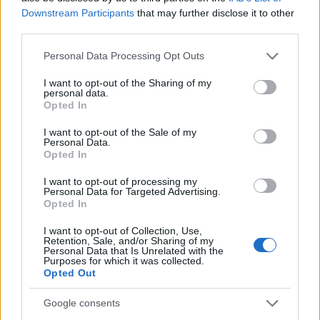
Downstream Participants
that may further disclose it to other
third parties.
Please note that this website/app uses one or more Google
Personal Data Processing Opt Outs
services and may gather and store information including but
not limited to your visit or usage behaviour. You may click to
I want to opt-out of the Sharing of my
personal data.
grant or deny consent to Google and its third-party tags to
Opted In
use your data for below specified purposes in below Google
consent section.
I want to opt-out of the Sale of my
Personal Data.
Opted In
Σε ανοδική τροχιά το πετρέλαιο - Ξεπερνάει τα
I want to opt-out of processing my
85 δολάρια το βαρέλι
Personal Data for Targeted Advertising.
Opted In
Το πετρέλαιο Brent διαπραγματεύεται πάνω από τα 85
δολάρια το βαρέλι, ενώ το αμερικανικό WTI κινείται προς τα
I want to opt-out of Collection, Use,
82 δολάρια το βαρέλι.
Retention, Sale, and/or Sharing of my
Personal Data that Is Unrelated with the
Purposes for which it was collected.
Νίκος
15.07.2026 10:13
Opted Out
Σακελλαρίου
Google consents