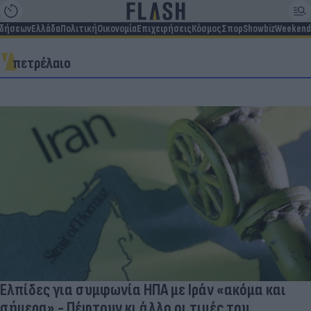
ιδήσεων
Ελλάδα
Πολιτική
Οικονομία
Επιχειρήσεις
Κόσμος
Σπορ
Showbiz
Weekend
πετρέλαιο
Ελπίδες για συμφωνία ΗΠΑ με Ιράν «ακόμα και
σήμερα» - Πέφτουν κι άλλο οι τιμές του