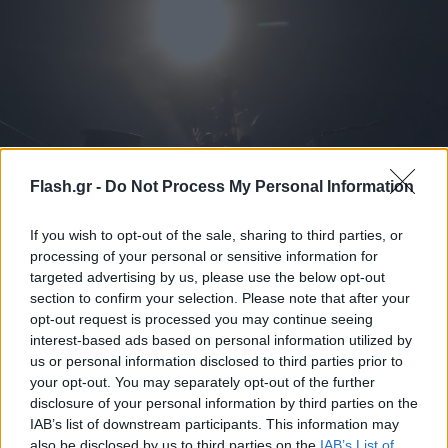
Flash.gr -
Do Not Process My Personal Information
Οι ΗΠΑ σφυροκοπούν το Ιράν: «Θα δούμε εάν θα τα
If you wish to opt-out of the sale, sharing to third parties, or
βρούμε ή απλώς θα το τελειώσουμε» το μήνυμα
processing of your personal or sensitive information for
targeted advertising by us, please use the below opt-out
Τραμπ
section to confirm your selection. Please note that after your
Ο Τραμπ δηλώνει ότι το Ιράν ζητά συμφωνία, ενώ οι
opt-out request is processed you may continue seeing
αμερικανικές επιθέσεις εντείνονται και η Μέση Ανατολή
interest-based ads based on personal information utilized by
βρίσκεται στο χείλος ανάφλεξης.
us or personal information disclosed to third parties prior to
your opt-out. You may separately opt-out of the further
Έλλη
16.07.2026 06:46
disclosure of your personal information by third parties on the
Κομνηνού
IAB’s list of downstream participants. This information may
also be disclosed by us to third parties on the
IAB’s List of