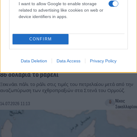
I want to allow Google to enable storage
related to advertising like cookies on web or
device identifiers in apps.
CONFIRM
Data Deletion
Data Access
Privacy Policy
Εκτίναξη των τιμών πετρελαίου - Ξεπέρασε τα
86 δολάρια το βαρέλι
Ξεκινάει πάλι το ράλι στις τιμές του πετρελαίου μετά από την
αναζωπύρωση των εχθροπραξιών στα Στενά του Ορμούζ.
Νίκος
14.07.2026 11:13
Σακελλαρίου