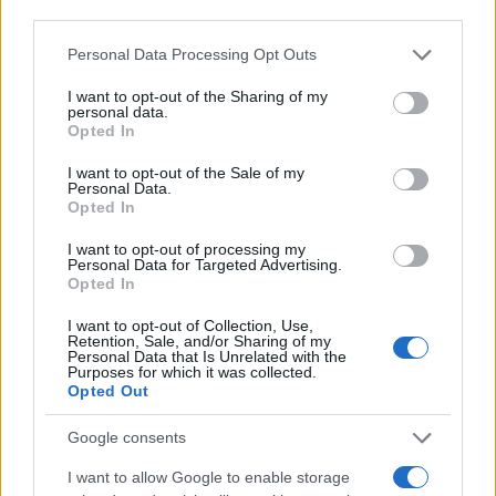
third parties.
Please note that this website/app uses one or more Google
Personal Data Processing Opt Outs
services and may gather and store information including but
not limited to your visit or usage behaviour. You may click to
I want to opt-out of the Sharing of my
personal data.
grant or deny consent to Google and its third-party tags to
Opted In
use your data for below specified purposes in below Google
consent section.
I want to opt-out of the Sale of my
Personal Data.
Το άλμα πετρελαίου βάζει στο τραπέζι νέο
Opted In
πακέτο στήριξης - Το σχέδιο για Fuel Pass και
I want to opt-out of processing my
Power Pass
Personal Data for Targeted Advertising.
Opted In
Το σχέδιο της κυβέρνησης για το κύμα ενεργειακής ακρίβειας,
με βάση τον «κουμπαρά» ύψους 200 εκατ. ευρώ.
I want to opt-out of Collection, Use,
Retention, Sale, and/or Sharing of my
Personal Data that Is Unrelated with the
Κώστας
Purposes for which it was collected.
05.05.2026 06:30
Αντωνάκος
Opted Out
Google consents
I want to allow Google to enable storage