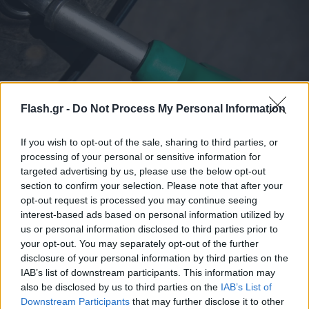
Flash.gr -
Do Not Process My Personal Information
Στα «σκαριά» παράταση των επιδοτήσεων στα
If you wish to opt-out of the sale, sharing to third parties, or
processing of your personal or sensitive information for
καύσιμα - Ανακοινώσεις μέσα στην εβδομάδα
targeted advertising by us, please use the below opt-out
Πάντως σύμφωνα με αρμόδιες πηγές, από τον πρώτο κύκλο
section to confirm your selection. Please note that after your
του Fuel Pass έχουν παραμείνει αδιάθετα περίπου 17 εκατ.
opt-out request is processed you may continue seeing
ευρώ καθώς σχεδόν 390.000 δικαιούχοι δεν υπέβαλαν αίτηση.
interest-based ads based on personal information utilized by
us or personal information disclosed to third parties prior to
Κώστας
25.05.2026 07:30
your opt-out. You may separately opt-out of the further
Αντωνάκος
disclosure of your personal information by third parties on the
IAB’s list of downstream participants. This information may
also be disclosed by us to third parties on the
IAB’s List of
Downstream Participants
that may further disclose it to other