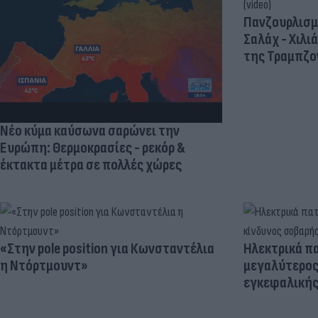
Πανζουρλισμ
Σαλάχ - Χιλι
της Τραμπζον
Νέο κύμα καύσωνα σαρώνει την
Ευρώπη: Θερμοκρασίες - ρεκόρ &
έκτακτα μέτρα σε πολλές χώρες
«Στην pole position για Κωνσταντέλια
Ηλεκτρικά πα
η Ντόρτμουντ»
μεγαλύτερος
εγκεφαλική