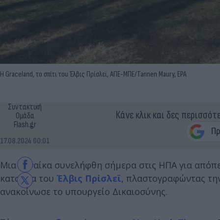
Η Graceland, το σπίτι του Έλβις Πρίσλεϊ, ΑΠΕ-ΜΠΕ/Tannen Maury, EPA
Συντακτική
Κάνε κλικ και δες περισσότ
Ομάδα
Flash.gr
17.08.2024 00:01
Μια γυναίκα συνελήφθη σήμερα στις ΗΠΑ για απόπε
κατοικία του
Έλβις Πρίσλεϊ
, πλαστογραφώντας την
ανακοίνωσε το υπουργείο Δικαιοσύνης.