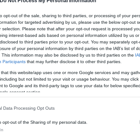
Do Not Process My Personal Information
to opt-out of the sale, sharing to third parties, or processing of your per
formation for targeted advertising by us, please use the below opt-out s
οπτη πλαστογράφησε πολλά έγγραφα, υπογράφοντας 
r selection. Please note that after your opt-out request is processed y
eing interest-based ads based on personal information utilized by us or
θούσε να επιτύχει έναν «φιλικό διακανονισμό» με 
disclosed to third parties prior to your opt-out. You may separately opt-
losure of your personal information by third parties on the IAB’s list of
. This information may also be disclosed by us to third parties on the
IA
Participants
that may further disclose it to other third parties.
υσείο και χώρο «προσκυνήματος» για τους αμέτρητο
 that this website/app uses one or more Google services and may gath
ε νεκρός ο «Βασιλιάς», τον Αύγουστο του 1977, σε η
including but not limited to your visit or usage behaviour. You may click 
 to Google and its third-party tags to use your data for below specifi
ogle consent section.
l Data Processing Opt Outs
o opt-out of the Sharing of my personal data.
In