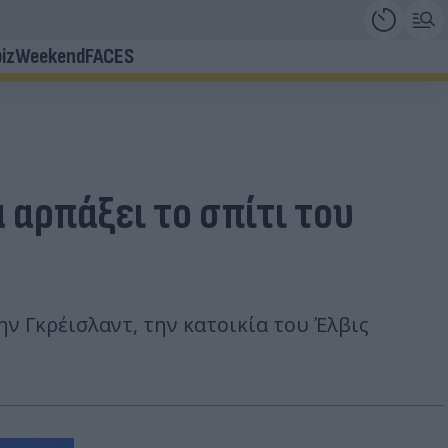
iz
Weekend
FACES
 αρπάξει το σπίτι του
ν Γκρέισλαντ, την κατοικία του Έλβις