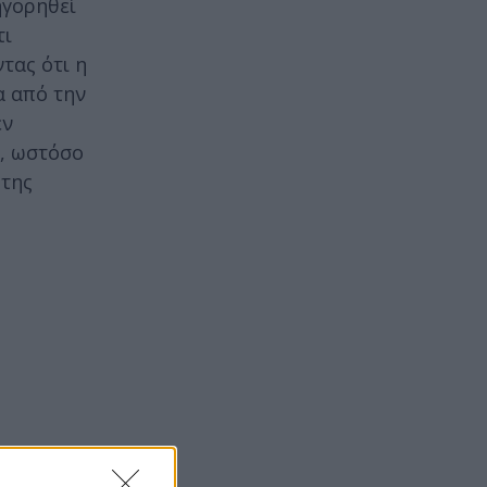
ηγορηθεί
τι
τας ότι η
α από την
εν
s, ωστόσο
 της