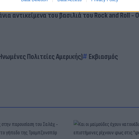
οδεία του Έλβις διά χειρός τεχνητής νοημοσύνης
νια αντικείμενα του βασιλιά του Rock and Roll - Ο
Ηνωμένες Πολιτείες Αμερικής)
Εκβιασμός