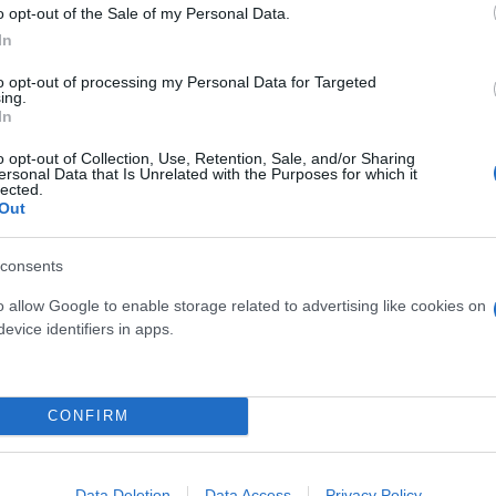
o opt-out of the Sale of my Personal Data.
In
to opt-out of processing my Personal Data for Targeted
ing.
In
o opt-out of Collection, Use, Retention, Sale, and/or Sharing
ersonal Data that Is Unrelated with the Purposes for which it
ερο
Flash.gr
στην αναζήτηση της
Google
lected.
Out
consents
o allow Google to enable storage related to advertising like cookies on
evice identifiers in apps.
CONFIRM
 στιγμή που τραγούδησαν με τον Έλβις Πρίσλεϊ -
Data Deletion
Data Access
Privacy Policy