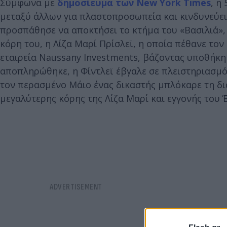
Σύμφωνα με
δημοσίευμα των New York Times
, η
μεταξύ άλλων για πλαστοπροσωπεία και κινδυνεύει 
προσπάθησε να αποκτήσει το κτήμα του «Βασιλιά», 
κόρη του, η Λίζα Μαρί Πρίσλεϊ, η οποία πέθανε τον 
εταιρεία Naussany Investments, βάζοντας υποθήκη 
αποπληρώθηκε, η Φίντλεϊ έβγαλε σε πλειστηριασμό
τον περασμένο Μάιο ένας δικαστής μπλόκαρε τη δι
μεγαλύτερης κόρης της Λίζα Μαρί και εγγονής του Έ