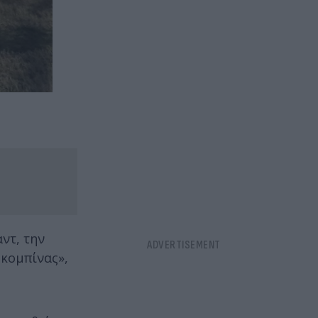
ντ, την
 κομπίνας»,