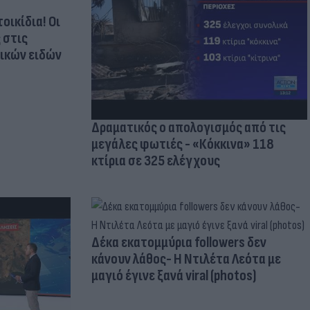
οικίδια! Οι
 στις
τικών ειδών
Δραματικός ο απολογισμός από τις
μεγάλες φωτιές - «Κόκκινα» 118
κτίρια σε 325 ελέγχους
Δέκα εκατομμύρια followers δεν
κάνουν λάθος- Η Ντιλέτα Λεότα με
μαγιό έγινε ξανά viral (photos)