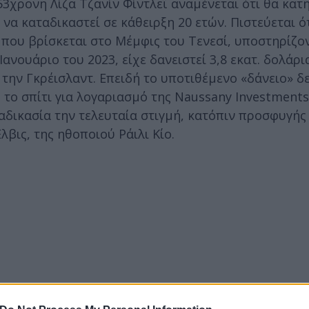
 53χρονη Λίζα Τζανίν Φίντλεϊ αναμένεται ότι θα κατ
να καταδικαστεί σε κάθειρξη 20 ετών. Πιστεύεται ό
που βρίσκεται στο Μέμφις του Τενεσί, υποστηρίζον
Ιανουάριο του 2023, είχε δανειστεί 3,8 εκατ. δολάρι
την Γκρέισλαντ. Επειδή το υποτιθέμενο «δάνειο» δ
 το σπίτι για λογαριασμό της Naussany Investment
αδικασία την τελευταία στιγμή, κατόπιν προσφυγής
λβις, της ηθοποιού Ράιλι Κίο.