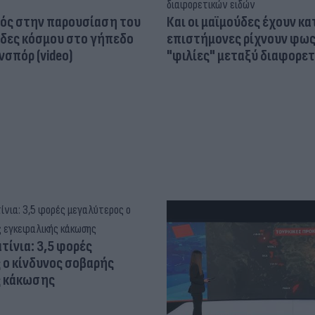
ός στην παρουσίαση του
Και οι μαϊμούδες έχουν κατ
άδες κόσμου στο γήπεδο
επιστήμονες ρίχνουν φως
σπόρ (video)
"φιλίες" μεταξύ διαφορε
τίνια: 3,5 φορές
 ο κίνδυνος σοβαρής
ς κάκωσης