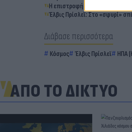
Η επιστροφή του Βασιλιά: Περι
Έλβις Πρίσλεϊ: Στο «σφυρί» σπά
Διάβασε περισσότερα
Κόσμος
Έλβις Πρίσλεϊ
ΗΠΑ (
ΑΠΟ ΤΟ ΔΙΚΤΥΟ