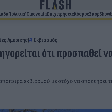
λάδα
Πολιτική
Οικονομία
Επιχειρήσεις
Κόσμος
Σπορ
Showb
ίες Αμερικής)
Εκβιασμός
ηγορείται ότι προσπαθεί να
απόπειρα εκβιασμού με στόχο να αποκτήσει τη