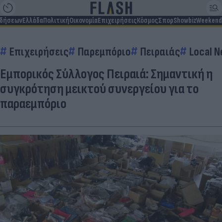
ιδήσεων
Ελλάδα
Πολιτική
Οικονομία
Επιχειρήσεις
Κόσμος
Σπορ
Showbiz
Weekend
Επιχειρήσεις
Παρεμπόριο
Πειραιάς
Local 
Εμπορικός Σύλλογος Πειραιά: Σημαντική η
συγκρότηση μεικτού συνεργείου για το
παραεμπόριο