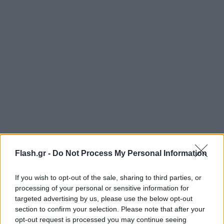
Ήδη τα αποτελέσματα των ελέγχων απέδειξαν
Flash.gr -
Do Not Process My Personal Information
περίτρανα, ότι με τη βούληση, τη συνεργασία και
τις συντονισμένες ενέργειες των αρμόδιων φορέων
If you wish to opt-out of the sale, sharing to third parties, or
μπορούν να επιτευχθούν τα επιδιωκόμενα
processing of your personal or sensitive information for
αποτελέσματα, παρά τις όποιες αντιξοότητες.
targeted advertising by us, please use the below opt-out
section to confirm your selection. Please note that after your
opt-out request is processed you may continue seeing