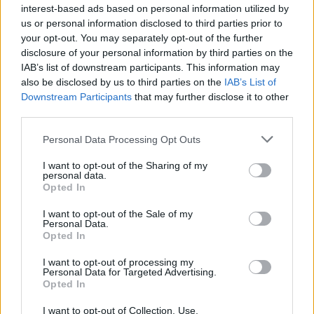
Ωστόσο, επισημαίνεται η αναγκαιότητα
interest-based ads based on personal information utilized by
εντατικοποίησης των ελεγκτικών διαδικασιών με
us or personal information disclosed to third parties prior to
your opt-out. You may separately opt-out of the further
τον ίδιο ζήλο και θέρμη, μιας και η επιτυχία αυτής
disclosure of your personal information by third parties on the
της προσπάθειας μας αφορά όλους.
IAB’s list of downstream participants. This information may
also be disclosed by us to third parties on the
IAB’s List of
Downstream Participants
that may further disclose it to other
third parties.
Please note that this website/app uses one or more Google
Personal Data Processing Opt Outs
services and may gather and store information including but
not limited to your visit or usage behaviour. You may click to
I want to opt-out of the Sharing of my
personal data.
grant or deny consent to Google and its third-party tags to
Opted In
use your data for below specified purposes in below Google
consent section.
I want to opt-out of the Sale of my
Personal Data.
Opted In
I want to opt-out of processing my
Personal Data for Targeted Advertising.
Opted In
I want to opt-out of Collection, Use,