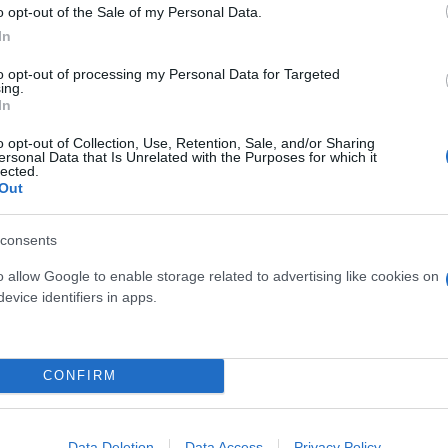
o opt-out of the Sale of my Personal Data.
In
μας γ@@@σει» - Η
to opt-out of processing my Personal Data for Targeted
ing.
In
o opt-out of Collection, Use, Retention, Sale, and/or Sharing
 τον διαβόητο
ersonal Data that Is Unrelated with the Purposes for which it
lected.
ς της φέρεται να εμπλέκει εν
Out
consents
o allow Google to enable storage related to advertising like cookies on
evice identifiers in apps.
Χριστόδουλος
Σκούντας
ς - Χειροκροτήματα έξω
CONFIRM
Data Deletion
Data Access
Privacy Policy