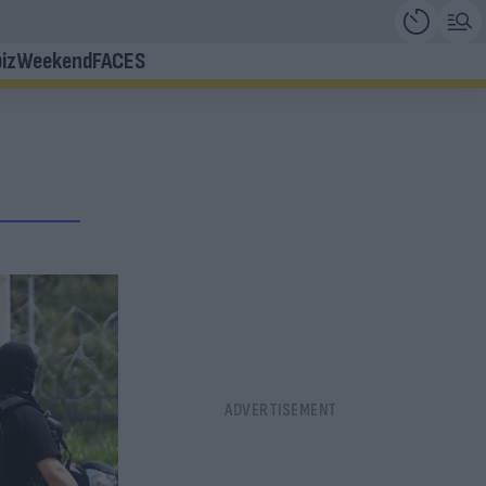
iz
Weekend
FACES