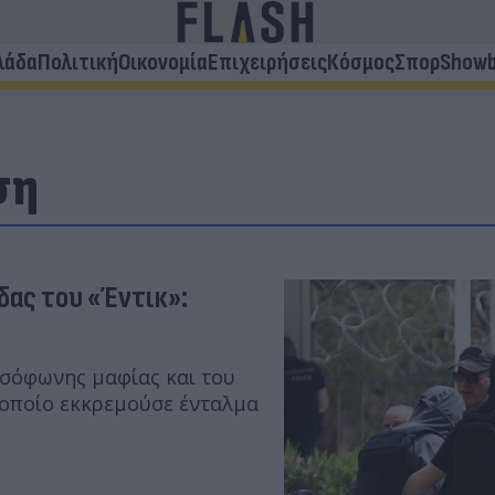
λάδα
Πολιτική
Οικονομία
Επιχειρήσεις
Κόσμος
Σπορ
Showb
ση
δας του «Έντικ»:
ωσόφωνης μαφίας και του
ν οποίο εκκρεμούσε ένταλμα