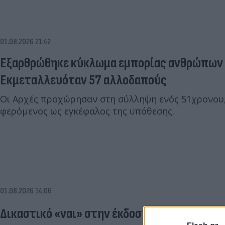
01.08.2026 21:42
Εξαρθρώθηκε κύκλωμα εμπορίας ανθρώπων 
Εκμεταλλευόταν 57 αλλοδαπούς
Οι Αρχές προχώρησαν στη σύλληψη ενός 51χρονου,
φερόμενος ως εγκέφαλος της υπόθεσης.
01.08.2026 14:06
Δικαστικό «ναι» στην έκδοση 53χρονου Αλβα