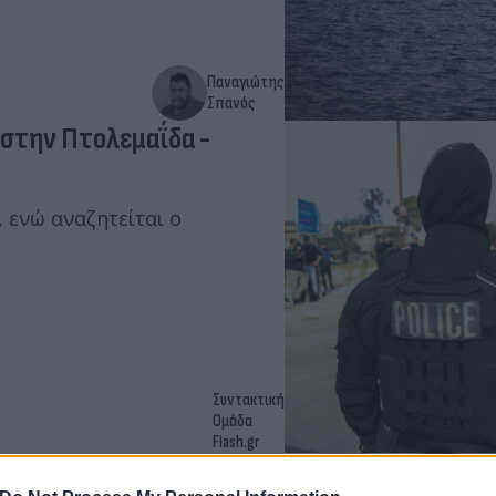
Παναγιώτης
Σπανός
στην Πτολεμαΐδα -
 ενώ αναζητείται ο
Συντακτική
Ομάδα
Flash.gr
νού επιχειρηματία -