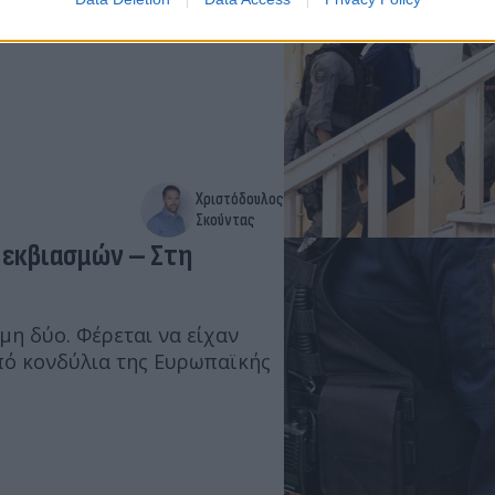
ρισσότερες από έξι ώρες, ενώ
ας αποφασίστηκε να μην
Χριστόδουλος
Σκούντας
 εκβιασμών – Στη
η δύο. Φέρεται να είχαν
πό κονδύλια της Ευρωπαϊκής