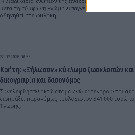
Η διαδικασία ενώπιον της ανακρίτριας διήρκεσε πε
μετά τη σύμφωνη γνώμη εισαγγελέα και ανακρίτρι
οδηγηθεί στη φυλακή.
28.07.2026 06:56
Κρήτη: «Ξήλωσαν» κύκλωμα ζωοκλοπών και
δικογραφία και δασονόμος
Συνελήφθησαν οκτώ άτομα ενώ κατηγορούνται ακόμ
εισπράξει παρανόμως τουλάχιστον 341.000 ευρώ α
Ένωσης.