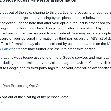
Do Not Process My Personal Information
ικούς δυνάμει εντάλματος
to opt-out of the sale, sharing to third parties, or processing of your per
formation for targeted advertising by us, please use the below opt-out s
r selection. Please note that after your opt-out request is processed y
eing interest-based ads based on personal information utilized by us or
disclosed to third parties prior to your opt-out. You may separately opt-
losure of your personal information by third parties on the IAB’s list of
. This information may also be disclosed by us to third parties on the
IA
Participants
that may further disclose it to other third parties.
Βασίλης
 that this website/app uses one or more Google services and may gath
Παπαναστασούλης
including but not limited to your visit or usage behaviour. You may click 
 to Google and its third-party tags to use your data for below specifi
ogle consent section.
l Data Processing Opt Outs
o opt-out of the Sharing of my personal data.
In