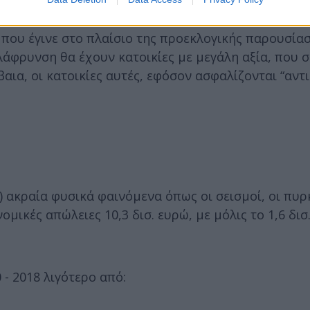
που έγινε στο πλαίσιο της προεκλογικής παρουσία
λάφρυνση θα έχουν κατοικίες με μεγάλη αξία, που
αια, οι κατοικίες αυτές, εφόσον ασφαλίζονται “αντ
) ακραία φυσικά φαινόμενα όπως οι σεισμοί, οι πυρ
μικές απώλειες 10,3 δισ. ευρώ, με μόλις το 1,6 δισ
- 2018 λιγότερο από: