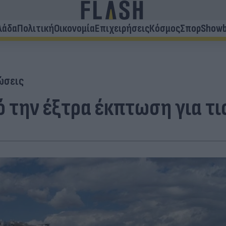
λάδα
Πολιτική
Οικονομία
Επιχειρήσεις
Κόσμος
Σπορ
Showb
ώσεις
ό την έξτρα έκπτωση για τ