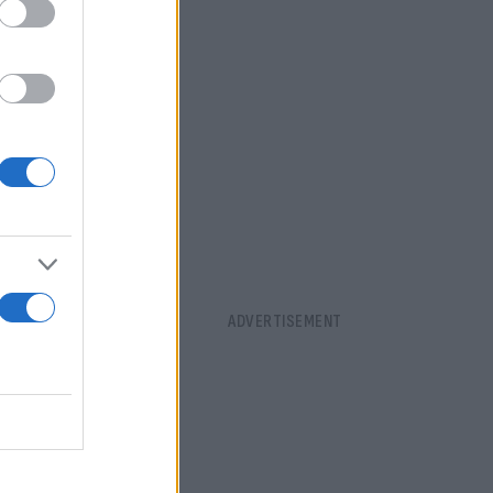
συμβατικής
ει επί των
ύν
α αυξημένα
γμα, αν
0 ευρώ, ενώ