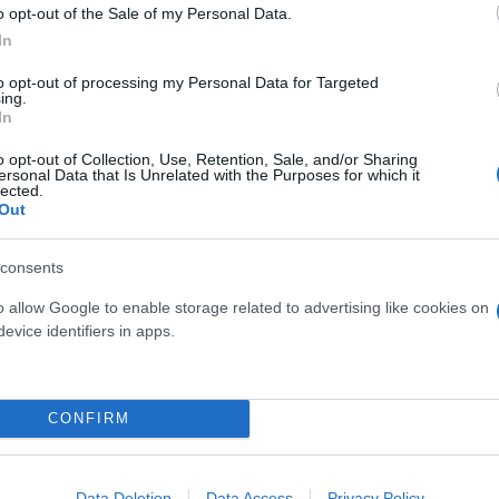
o opt-out of the Sale of my Personal Data.
In
to opt-out of processing my Personal Data for Targeted
ing.
In
o opt-out of Collection, Use, Retention, Sale, and/or Sharing
ersonal Data that Is Unrelated with the Purposes for which it
lected.
Out
ιών είναι ασφαλισμένα κυρίως ως αποτέλεσμα της 
αστικό δάνειο. Μάλιστα το δημόσιο σήμερα λαμβάν
consents
την αύξηση των ασφαλισμένων κατοικιών θα αυξηθο
o allow Google to enable storage related to advertising like cookies on
ς εκ τούτου η παροχή κινήτρων θα καλυφθεί από τ
evice identifiers in apps.
CONFIRM
λύτερη όσο υψηλότερος είναι ο φόρος. Για παράδει
00 ευρώ ασφαλίσει την κατοικία του θα γλιτώσει 3
ι όφελος 250 ευρώ.
Data Deletion
Data Access
Privacy Policy