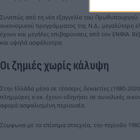
Συνεπώς από τη νέα εξαγγελία του Πρωθυπουργού, 
οικονομικού προγράμματος της Ν.Δ., μεγαλύτερη ε
έχουν και μεγάλες επιβαρύνσεις από τον ΕΝΦΙΑ. Βέβ
και υψηλά ασφάλιστρα.
Οι ζημιές χωρίς κάλυψη
Στην Ελλάδα μέσα σε τέσσερις δεκαετίες (1980-2020
πλημμύρες κ.οκ. έχουν οδηγήσει σε συνολικές οικονο
αφορά ασφαλισμένη περιουσία.
Σύμφωνα με τα επίσημα στοιχεία, την περίοδο 1980 