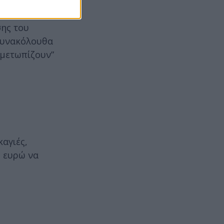
σης του
 συνακόλουθα
ιμετωπίζουν”
καγιές,
. ευρώ να