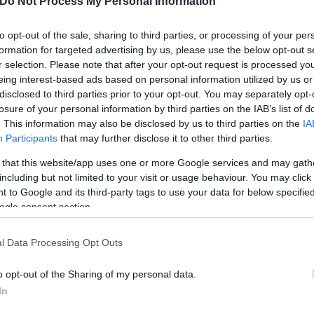
Do Not Process My Personal Information
to opt-out of the sale, sharing to third parties, or processing of your per
formation for targeted advertising by us, please use the below opt-out s
αλιστικής αγοράς ενώ και η ΠΟΜΙΔΑ έχει ζητήσει επ
r selection. Please note that after your opt-out request is processed y
τόχο την αύξηση του μέχρι σήμερα χαμηλού ποσοστο
eing interest-based ads based on personal information utilized by us or
disclosed to third parties prior to your opt-out. You may separately opt-
φυσικών καταστροφών που χαρακτηρίζει την Ελλάδα
losure of your personal information by third parties on the IAB’s list of
ό προϋπολογισμό ανέρχεται σε 40 εκατομμύρια ευρώ
. This information may also be disclosed by us to third parties on the
IA
Participants
that may further disclose it to other third parties.
ά το υψηλό ποσοστό ιδιοκατοίκησης στην Ελλάδα, 
 that this website/app uses one or more Google services and may gath
including but not limited to your visit or usage behaviour. You may click 
τι κινδύνου φυσικών καταστροφών και τα περισσότε
 to Google and its third-party tags to use your data for below specifi
ανείου. Σύμφωνα με την ΠΟΜΙΔΑ στη χώρα μας υπά
ogle consent section.
ναι μόνον 1.074.053.
l Data Processing Opt Outs
o opt-out of the Sharing of my personal data.
In