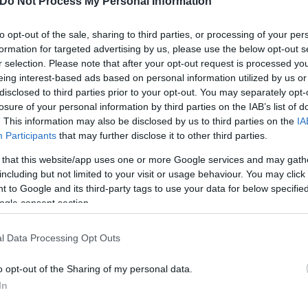
Do Not Process My Personal Information
to opt-out of the sale, sharing to third parties, or processing of your per
formation for targeted advertising by us, please use the below opt-out s
r selection. Please note that after your opt-out request is processed y
eing interest-based ads based on personal information utilized by us or
 *
disclosed to third parties prior to your opt-out. You may separately opt-
losure of your personal information by third parties on the IAB’s list of
. This information may also be disclosed by us to third parties on the
IA
Participants
that may further disclose it to other third parties.
 that this website/app uses one or more Google services and may gath
including but not limited to your visit or usage behaviour. You may click 
 to Google and its third-party tags to use your data for below specifi
ogle consent section.
τα, Ροζίνα, Ροζάνα, Ροδίων, Ρόδιος, Ροδής, Ρόδ
l Data Processing Opt Outs
, Πάτρα, Πατρούλα, Πατρίτσα *
o opt-out of the Sharing of my personal data.
In