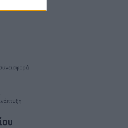
 συνεισφορά
ι
ανάπτυξη.
ίου