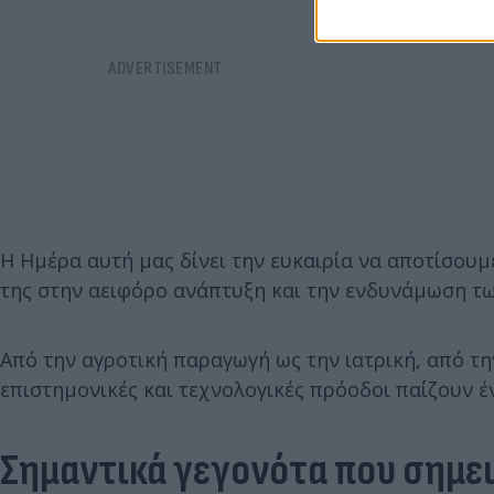
Η Ημέρα αυτή μας δίνει την ευκαιρία να αποτίσουμ
της στην αειφόρο ανάπτυξη και την ενδυνάμωση τω
Από την αγροτική παραγωγή ως την ιατρική, από τη
επιστημονικές και τεχνολογικές πρόοδοι παίζουν έ
Σημαντικά γεγονότα που σημε