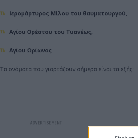
Ιερομάρτυρος Μίλου του θαυματουργού,
Αγίου Ορέστου του Τυανέως,
Αγίου Ωρίωνος
Τα ονόματα που γιορτάζουν σήμερα είναι τα εξής: