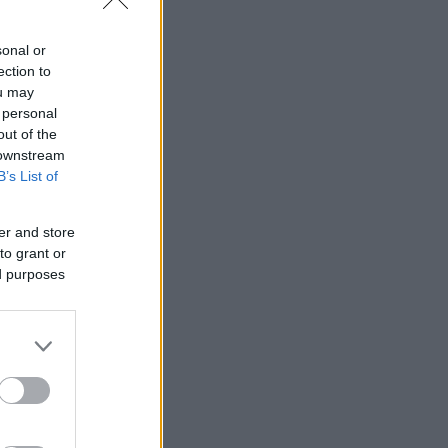
sonal or
ection to
ou may
 personal
out of the
 downstream
B’s List of
er and store
to grant or
ed purposes
ος,