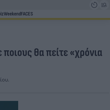
iz
Weekend
FACES
ε ποιους θα πείτε «χρόνια
ίου.