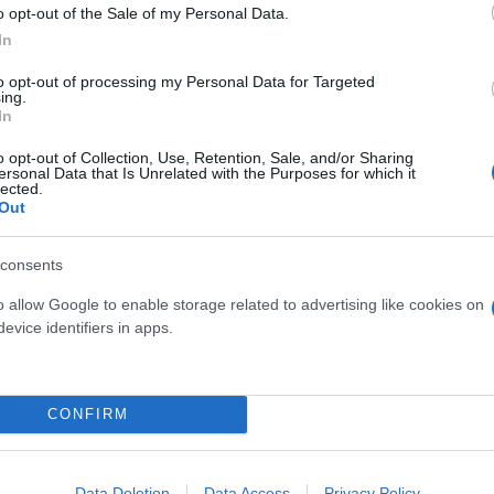
o opt-out of the Sale of my Personal Data.
In
to opt-out of processing my Personal Data for Targeted
ing.
In
o opt-out of Collection, Use, Retention, Sale, and/or Sharing
ersonal Data that Is Unrelated with the Purposes for which it
lected.
υτό το όνομα).
Out
α την Ειρήνη και την Ανάπτυξ
consents
o allow Google to enable storage related to advertising like cookies on
evice identifiers in apps.
 της Επιστήμης για την Ειρήνη και την Ανάπτυξη»
CONFIRM
Data Deletion
Data Access
Privacy Policy