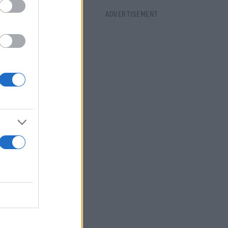
η
 το 1999 από