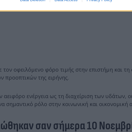
ε τον οφειλόμενο φόρο τιμής στην επιστήμη και τη
ν προοπτικών της ειρήνης.
ν αειφόρο ενέργεια ως τη διαχείριση των υδάτων, ο
να σημαντικό ρόλο στην κοινωνική και οικονομική 
ιώθηκαν σαν σήμερα 10 Νοεμβρ