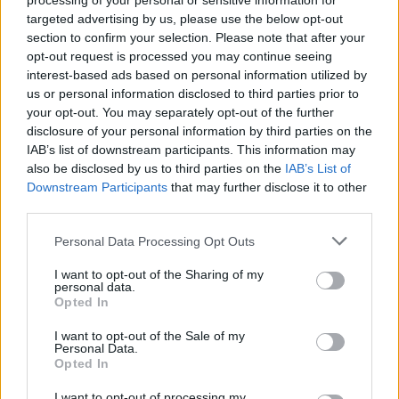
processing of your personal or sensitive information for
Παύλου Γύπαρη απελευθερώνει την Κορυτσά, ο δε
targeted advertising by us, please use the below opt-out
στρατός της αυτόνομης Β. Ηπείρου απελευθερώνει
section to confirm your selection. Please note that after your
opt-out request is processed you may continue seeing
τη Μοσχόπολη.
interest-based ads based on personal information utilized by
us or personal information disclosed to third parties prior to
1947
Ο επιχειρηματίας Κένεθ Άρνολντ βλέπει ΑΤΙΑ
your opt-out. You may separately opt-out of the further
disclosure of your personal information by third parties on the
στις ΗΠΑ οδηγώντας το μικρό του αεροσκάφος,
IAB’s list of downstream participants. This information may
στην πρώτη παρόμοια μαρτυρία που γνώρισε
also be disclosed by us to third parties on the
IAB’s List of
ευρεία δημοσιότητα: από την παρομοίωσή τους με
Downstream Participants
that may further disclose it to other
third parties.
«πιατάκια του καφέ» (flying saucers) που έκανε,
δημιουργήθηκε η γνωστή φράση «ιπτάμενος
Please note that this website/app uses one or more Google
Personal Data Processing Opt Outs
δίσκος» για τα ΑΤΙΑ γενικώς.
services and may gather and store information including but
not limited to your visit or usage behaviour. You may click to
I want to opt-out of the Sharing of my
personal data.
grant or deny consent to Google and its third-party tags to
Opted In
1963
Για καταπάτηση μεγάλης έκτασης ιδιοκτησίας
use your data for below specified purposes in below Google
consent section.
του Δήμου Αθηναίων στο Πολύγωνο από την
I want to opt-out of the Sale of my
Personal Data.
Γεωγραφική Υπηρεσία Στρατού καταδικάζονται οι
Opted In
Ένοπλες Δυνάμεις. Διατάσσεται η άμεση
I want to opt-out of processing my