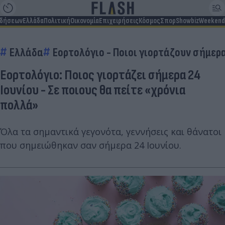
ιδήσεων
Ελλάδα
Πολιτική
Οικονομία
Επιχειρήσεις
Κόσμος
Σπορ
Showbiz
Weekend
Ελλάδα
Εορτολόγιο - Ποιοι γιορτάζουν σήμερ
Εορτολόγιο: Ποιος γιορτάζει σήμερα 24
Ιουνίου - Σε ποιους θα πείτε «χρόνια
πολλά»
Όλα τα σημαντικά γεγονότα, γεννήσεις και θάνατοι
που σημειώθηκαν σαν σήμερα 24 Ιουνίου.