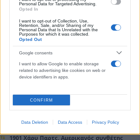
κατεδάφιση, εν ανάγκη με την προστασία της
Personal Data for Targeted Advertising.
Opted In
αστυνομίας, της περίφραξης που είχε σπεύσει να
υψώσει η Γ.Υ.Σ. γύρω από το, επίσης
I want to opt-out of Collection, Use,
Retention, Sale, and/or Sharing of my
χαρακτηριζόμενο ως αυθαίρετο, κτίριό της, σε
Personal Data that Is Unrelated with the
Purposes for which it was collected.
χώρο που προοριζόταν για επέκταση του Πεδίου
Opted Out
του Άρεως.
Google consents
Γεννήσεις στις 24 Ιουνίου
I want to allow Google to enable storage
related to advertising like cookies on web or
1869 Πρίγκιπας Γεώργιος της Ελλάδας
device identifiers in apps.
1883 Βίκτορ Φραντς Ες, Αυστριακός φυσικός
CONFIRM
1888 Γκέριτ Τόμας Ρίτβελντ, Ολλανδός
αρχιτέκτονας
Data Deletion
Data Access
Privacy Policy
1901 Χάρυ Παρτς, Αμερικανός συνθέτης