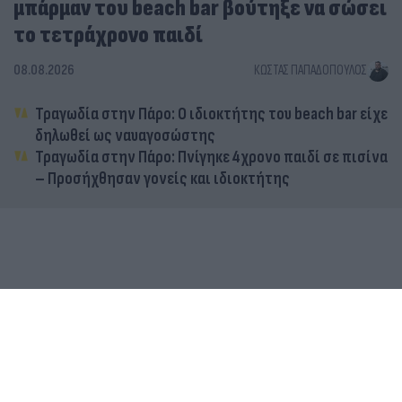
μπάρμαν του beach bar βούτηξε να σώσει
το τετράχρονο παιδί
08.08.2026
ΚΏΣΤΑΣ ΠΑΠΑΔΌΠΟΥΛΟΣ
Τραγωδία στην Πάρο: Ο ιδιοκτήτης του beach bar είχε
δηλωθεί ως ναυαγοσώστης
Τραγωδία στην Πάρο: Πνίγηκε 4χρονο παιδί σε πισίνα
– Προσήχθησαν γονείς και ιδιοκτήτης