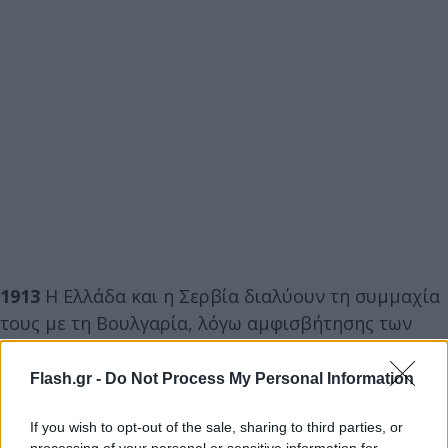
1913
Η Ελλάδα και η Σερβία διαλύουν τη συμμαχία
τους με τη Βουλγαρία, λόγω αμφισβήτησης των
συνόρων στην περιοχή της Μακεδονίας και της
Θράκης.
Flash.gr -
Do Not Process My Personal Information
If you wish to opt-out of the sale, sharing to third parties, or
1914
Βόρεια Ήπειρος, η φάλαγγα του Καπετάν