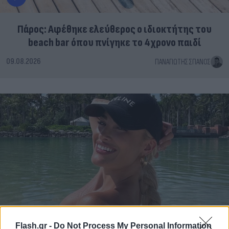
Πάρος: Αφέθηκε ελεύθερος ο ιδιοκτήτης του
beach bar όπου πνίγηκε το 4χρονο παιδί
09.08.2026
ΠΑΝΑΓΙΏΤΗΣ ΣΠΑΝΌΣ
Flash.gr -
Do Not Process My Personal Information