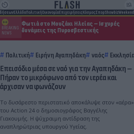
ιδήσεων
Ελλάδα
Πολιτική
Οικονομία
Επιχειρήσεις
Κόσμος
Σπορ
Showbiz
Weekend
Φωτιά στο Μουζάκι Ηλείας – Ισχυρές
BREAKING
δυνάμεις της Πυροσβεστικής
NEWS
Πολιτική
Ειρήνη Αγαπηδάκη
ναός
Εκκλησί
Επεισόδιο μέσα σε ναό για την Αγαπηδάκη –
Πήραν το μικρόφωνο από τον ιερέα και
άρχισαν να φωνάζουν
Το δυσάρεστο περιστατικό αποκάλυψε στον «αέρα»
του Action 24 ο δημοσιογράφος Βαγγέλης
Γιακουμής. Η ψύχραιμη αντίδραση της
αναπληρώτριας υπουργού Υγείας.