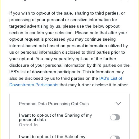
If you wish to opt-out of the sale, sharing to third parties, or
processing of your personal or sensitive information for
targeted advertising by us, please use the below opt-out
section to confirm your selection. Please note that after your
opt-out request is processed you may continue seeing
interest-based ads based on personal information utilized by
us or personal information disclosed to third parties prior to
Ιωάννα Τούνη: Ο προορισμός που επέλεξε για να
your opt-out. You may separately opt-out of the further
disclosure of your personal information by third parties on the
γιορτάσει τα 33α γενέθλιά της
IAB’s list of downstream participants. This information may
also be disclosed by us to third parties on the
IAB’s List of
09.08.2026
ΤΖΏΡΤΖΙΑ ΓΕΩΡΓΊΟΥ
Downstream Participants
that may further disclose it to other
third parties.
Please note that this website/app uses one or more Google
Personal Data Processing Opt Outs
services and may gather and store information including but
not limited to your visit or usage behaviour. You may click to
I want to opt-out of the Sharing of my
personal data.
grant or deny consent to Google and its third-party tags to
Opted In
use your data for below specified purposes in below Google
consent section.
I want to opt-out of the Sale of my