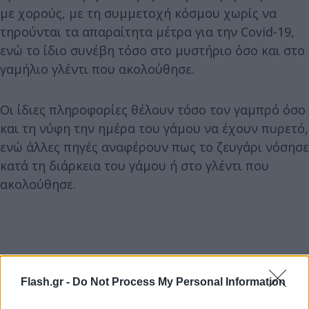
με χορούς, με τη συμμετοχή κόσμου χωρίς να
τηρούνται τα απαραίτητα μέτρα για την Covid-19,
ενώ το ίδιο συνέβη τόσο στο μυστήριο όσο και στο
γαμήλιο γλέντι που ακολούθησε.
Οι ίδιες πληροφορίες θέλουν τόσο τον γαμπρό όσο
και τη νύφη την ημέρα του γάμου να έχουν πυρετό,
ενώ άλλες πηγές αναφέρουν πως το ζευγάρι νόσησε
κατά τη διάρκεια του γάμου ή στο γλέντι που
ακολούθησε.
Flash.gr -
Do Not Process My Personal Information