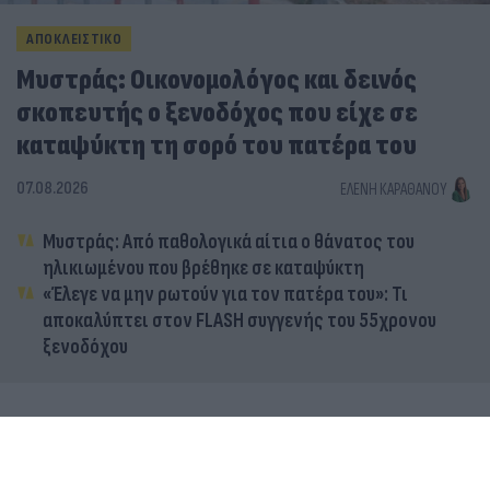
ΑΠΟΚΛΕΙΣΤΙΚΟ
Μυστράς: Οικονομολόγος και δεινός
σκοπευτής ο ξενοδόχος που είχε σε
καταψύκτη τη σορό του πατέρα του
07.08.2026
ΕΛΈΝΗ ΚΑΡΑΘΆΝΟΥ
Μυστράς: Από παθολογικά αίτια ο θάνατος του
ηλικιωμένου που βρέθηκε σε καταψύκτη
«Έλεγε να μην ρωτούν για τον πατέρα του»: Τι
αποκαλύπτει στον FLASH συγγενής του 55χρονου
ξενοδόχου