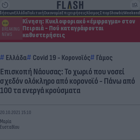
ιδήσεων
Ελλάδα
Πολιτική
Οικονομία
Επιχειρήσεις
Κόσμος
Σπορ
Showbiz
Weekend
Κίνηση: Κυκλοφοριακό «έμφραγμα» στον
Πειραιά - Πού καταγράφονται
BREAKING
καθυστερήσεις
NEWS
Ελλάδα
Covid 19 - Κορονοϊός
Γάμος
Επισκοπή Νάουσας: Το χωριό που νοσεί
σχεδόν ολόκληρο από κορονοϊό - Πάνω από
100 τα ενεργά κρούσματα
20.10.2021 15:10
Μαρία
Ευσταθίου