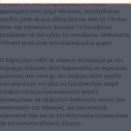
Με βάση τις ίδιες πληροφορίες, τα ενεργά
κρούσματα στον Δήμο Νάουσας, εκτινάχθηκαν,
σχεδόν μέσα σε μια εβδομάδα και από τα 170 που
ήταν την περασμένη Δευτέρα 11 Οκτωβρίου,
ξεπέρασαν τα 350 εχθές 18 Οκτωβρίου. Μάλιστα τα
100 από αυτά είναι στο συγκεκριμένο χωριό.
Ο δήμος έχει τεθεί σε κόκκινο συναγερμό με τον
δήμαρχο Νάουσας Νίκο Καρανικόλα να σημειώνει,
μιλώντας στο voria.gr, ότι υπάρχει πολύ μεγάλο
ιικό φορτίο με τον ίδιο να έχει ξεκινήσει σειρά
επαφών τόσο με υγειονομικούς φορείς
προκειμένου να υπάρχουν διαθέσιμες κλίνες στο
νοσοκομείο της Νάουσας, για περιστατικά
κορoνaϊού όσο και με την Aστυνομία προκειμένου
να εντατικοποιηθούν οι έλεγχοι.