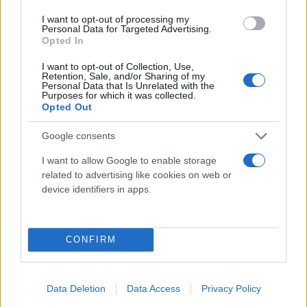
I want to opt-out of processing my
Personal Data for Targeted Advertising.
Διασπορά του ιού σε όλη την περιοχή
Opted In
I want to opt-out of Collection, Use,
Retention, Sale, and/or Sharing of my
Αποτέλεσμα όλων αυτών ήταν τα κρούσματα
Personal Data that Is Unrelated with the
Purposes for which it was collected.
κορονoϊού να εκτοξευθούν στο χωριό, ενώ υπήρξε
Opted Out
τεράστια διασπορά καθώς στα γαμήλια γλέντια
Google consents
συμμετείχαν και κάτοικοι γειτονικών χωριών αλλά
και από τη Νάουσα.
I want to allow Google to enable storage
related to advertising like cookies on web or
device identifiers in apps.
Φωτογράφος που ήταν στο γάμο, μίλησε στο
voria.gr, λέγοντας ότι ο ίδιος βρίσκεται σε
καραντίνα, χωρίς να νοσεί, ωστόσο όπως λέει
CONFIRM
συγγενείς του που ήταν καλεσμένοι στο γάμο
διαγνώσθησαν θετικοί.
Data Deletion
Data Access
Privacy Policy